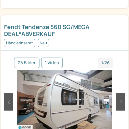
Fendt Tendenza 560 SG/MEGA
DEAL*ABVERKAUF
Händlerinserat
Neu
25 Bilder
1 Video
1/26
zurück
weit