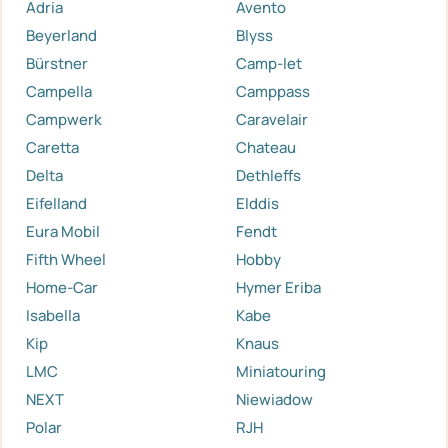
Adria
Avento
Beyerland
Blyss
Bürstner
Camp-let
Campella
Camppass
Campwerk
Caravelair
Caretta
Chateau
Delta
Dethleffs
Eifelland
Elddis
Eura Mobil
Fendt
Fifth Wheel
Hobby
Home-Car
Hymer Eriba
Isabella
Kabe
Kip
Knaus
LMC
Miniatouring
NEXT
Niewiadow
Polar
RJH