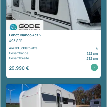
Fendt Bianco Activ
495 SFE
Anzahl Schlafplätze
4
Gesamtlänge
722 cm
Gesamtbreite
232 cm
29.990 €