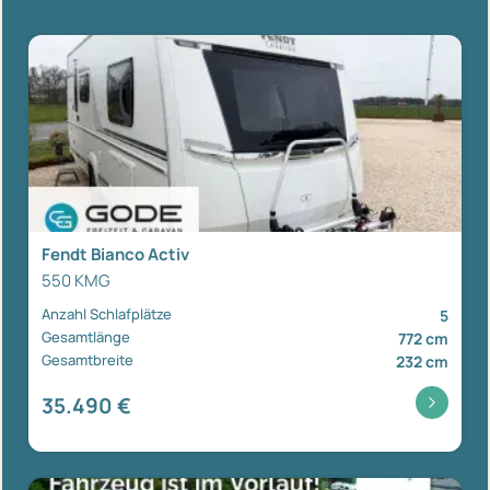
Fendt Bianco Activ
550 KMG
Anzahl Schlafplätze
5
Gesamtlänge
772 cm
Gesamtbreite
232 cm
35.490 €