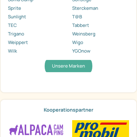
Sprite
Sterckeman
Sunlight
T@B
TEC
Tabbert
Trigano
Weinsberg
Weippert
Wigo
Wilk
YGOnow
Unsere Marken
Kooperationspartner