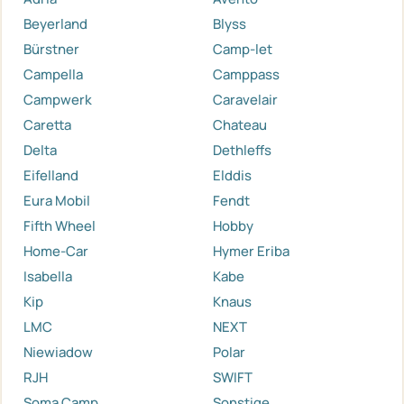
Beyerland
Blyss
Bürstner
Camp-let
Campella
Camppass
Campwerk
Caravelair
Caretta
Chateau
Delta
Dethleffs
Eifelland
Elddis
Eura Mobil
Fendt
Fifth Wheel
Hobby
Home-Car
Hymer Eriba
Isabella
Kabe
Kip
Knaus
LMC
NEXT
Niewiadow
Polar
RJH
SWIFT
Soma Camp
Sonstige