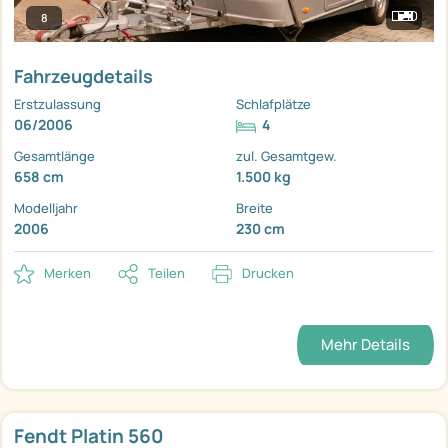
8
Fahrzeugdetails
Erstzulassung
Schlafplätze
06/2006
4
Gesamtlänge
zul. Gesamtgew.
658 cm
1.500 kg
Modelljahr
Breite
2006
230 cm
Merken
Teilen
Drucken
Mehr Details
Fendt Platin 560