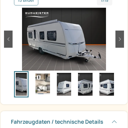
15 Bilder
1/15
zurück
weit
Fahrzeugdaten / technische Details