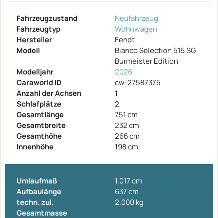
Fahrzeugzustand
Neufahrzeug
Fahrzeugtyp
Wohnwagen
Hersteller
Fendt
Modell
Bianco Selection 515 SG
Burmeister Edition
Modelljahr
2026
Caraworld ID
cw-27587375
Anzahl der Achsen
1
Schlafplätze
2
Gesamtlänge
751 cm
Gesamtbreite
232 cm
Gesamthöhe
266 cm
Innenhöhe
198 cm
Umlaufmaß
1.017 cm
Aufbaulänge
637 cm
techn. zul.
2.000 kg
Gesamtmasse