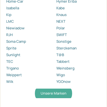
Home-Car
Hymer Eriba
Isabella
Kabe
Kip
Knaus
LMC
NEXT
Niewiadow
Polar
RJH
SWIFT
Soma Camp
Sonstige
Sprite
Sterckeman
Sunlight
T@B
TEC
Tabbert
Trigano
Weinsberg
Weippert
Wigo
Wilk
YGOnow
Unsere Marken