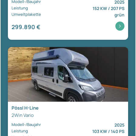
Modell-/Baujahr
2025
Leistung
152 KW / 207 PS
Umweltplakette
grün
299.890 €
Pössl H-Line
2Win Vario
Modell-/Baujahr
2025
Leistung
103 KW / 140 PS