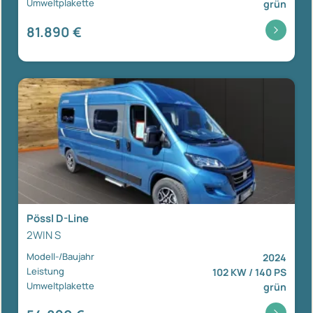
Umweltplakette
grün
81.890 €
Pössl D-Line
2WIN S
Modell-/Baujahr
2024
Leistung
102 KW / 140 PS
Umweltplakette
grün