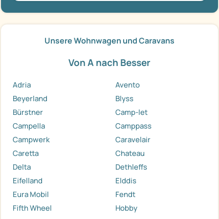
Unsere Wohnwagen und Caravans
Von A nach Besser
Adria
Avento
Beyerland
Blyss
Bürstner
Camp-let
Campella
Camppass
Campwerk
Caravelair
Caretta
Chateau
Delta
Dethleffs
Eifelland
Elddis
Eura Mobil
Fendt
Fifth Wheel
Hobby