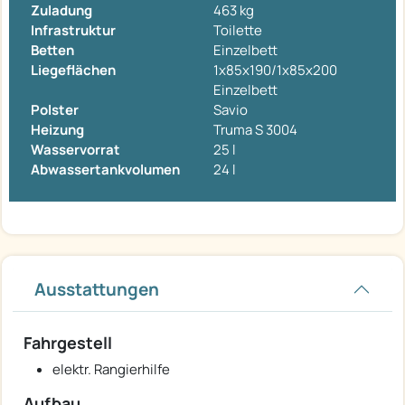
Zuladung
463 kg
Infrastruktur
Toilette
Betten
Einzelbett
Liegeflächen
1x85x190/1x85x200
Einzelbett
Polster
Savio
Heizung
Truma S 3004
Wasservorrat
25 l
Abwassertankvolumen
24 l
Ausstattungen
Fahrgestell
elektr. Rangierhilfe
Aufbau