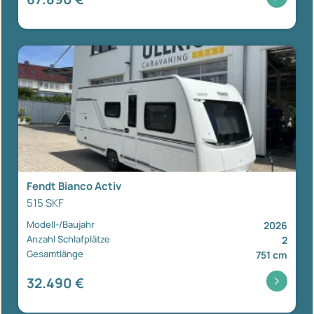
Fendt Bianco Activ
515 SKF
Modell-/Baujahr
2026
Anzahl Schlafplätze
2
Gesamtlänge
751 cm
32.490 €