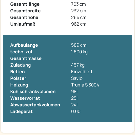
Gesamtlänge
703 cm
Gesamtbreite
232 cm
Gesamthöhe
266 cm
Umlaufmaß
962 cm
Aufbaulänge
589 cm
techn. zul.
1.800 kg
Gesamtmasse
Zuladung
457 kg
Betten
Einzelbett
Polster
Savio
Heizung
Truma S 3004
Kühlschrankvolumen
98 l
Wasservorrat
25 l
Abwassertankvolumen
24 l
Ladegerät
0.00