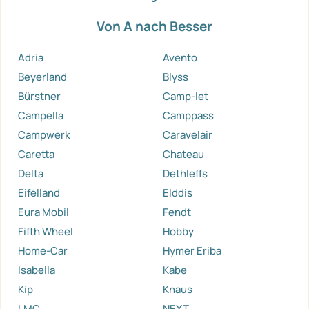
Von A nach Besser
Adria
Avento
Beyerland
Blyss
Bürstner
Camp-let
Campella
Camppass
Campwerk
Caravelair
Caretta
Chateau
Delta
Dethleffs
Eifelland
Elddis
Eura Mobil
Fendt
Fifth Wheel
Hobby
Home-Car
Hymer Eriba
Isabella
Kabe
Kip
Knaus
LMC
NEXT