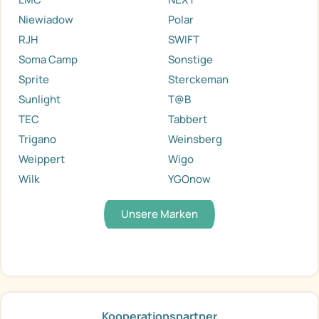
Niewiadow
Polar
RJH
SWIFT
Soma Camp
Sonstige
Sprite
Sterckeman
Sunlight
T@B
TEC
Tabbert
Trigano
Weinsberg
Weippert
Wigo
Wilk
YGOnow
Unsere Marken
Kooperationspartner