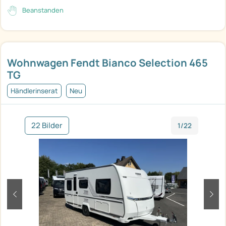
Beanstanden
Wohnwagen Fendt Bianco Selection 465
TG
Händlerinserat
Neu
22 Bilder
1/22
zurück
weit