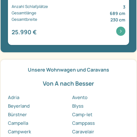
Anzahl Schlafplätze
3
Gesamtlänge
689 cm
Gesamtbreite
230 cm
25.990 €
Unsere Wohnwagen und Caravans
Von A nach Besser
Adria
Avento
Beyerland
Blyss
Bürstner
Camp-let
Campella
Camppass
Campwerk
Caravelair