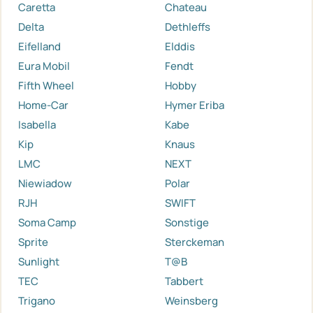
Caretta
Chateau
Delta
Dethleffs
Eifelland
Elddis
Eura Mobil
Fendt
Fifth Wheel
Hobby
Home-Car
Hymer Eriba
Isabella
Kabe
Kip
Knaus
LMC
NEXT
Niewiadow
Polar
RJH
SWIFT
Soma Camp
Sonstige
Sprite
Sterckeman
Sunlight
T@B
TEC
Tabbert
Trigano
Weinsberg