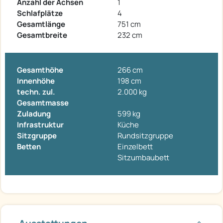
Anzahl der Achsen
1
Schlafplätze
4
Gesamtlänge
751 cm
Gesamtbreite
232 cm
Gesamthöhe
266 cm
Innenhöhe
198 cm
techn. zul.
2.000 kg
Gesamtmasse
Zuladung
599 kg
Infrastruktur
Küche
Sitzgruppe
Rundsitzgruppe
Betten
Einzelbett
Sitzumbaubett