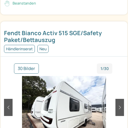
Beanstanden
Fendt Bianco Activ 515 SGE/Safety
Paket/Bettauszug
Händlerinserat
Neu
30 Bilder
1/30
zurück
weit