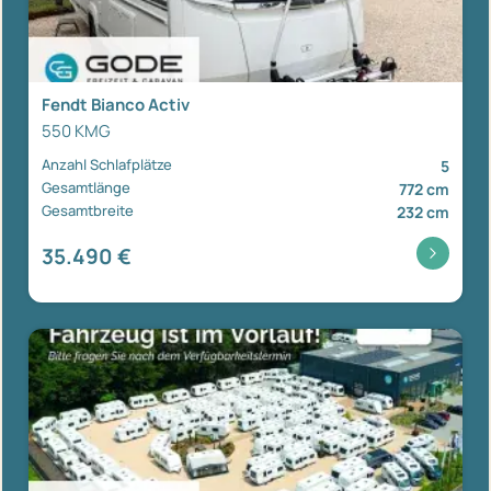
Fendt Bianco Activ
550 KMG
Anzahl Schlafplätze
5
Gesamtlänge
772 cm
Gesamtbreite
232 cm
35.490 €