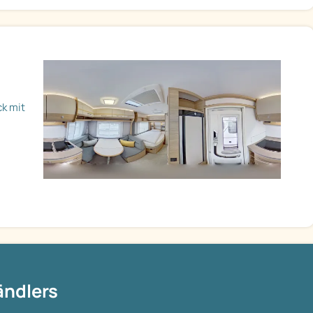
ck mit
ändlers