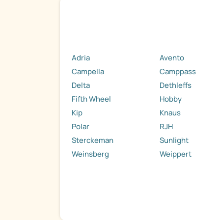
Adria
Avento
Campella
Camppass
Delta
Dethleffs
Fifth Wheel
Hobby
Kip
Knaus
Polar
RJH
Sterckeman
Sunlight
Weinsberg
Weippert