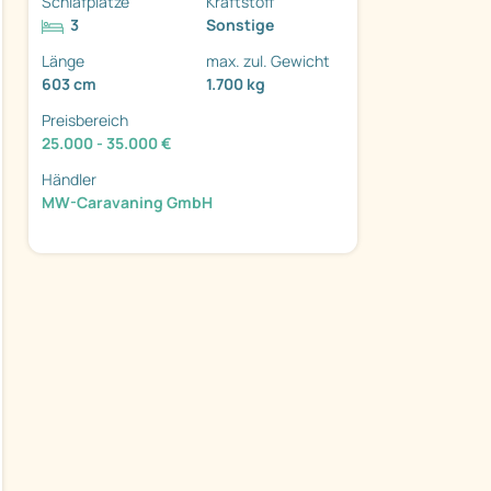
Schlafplätze
Kraftstoff
3
Sonstige
Länge
max. zul. Gewicht
603 cm
1.700 kg
Preisbereich
ter
25.000 - 35.000 €
Händler
MW-Caravaning GmbH