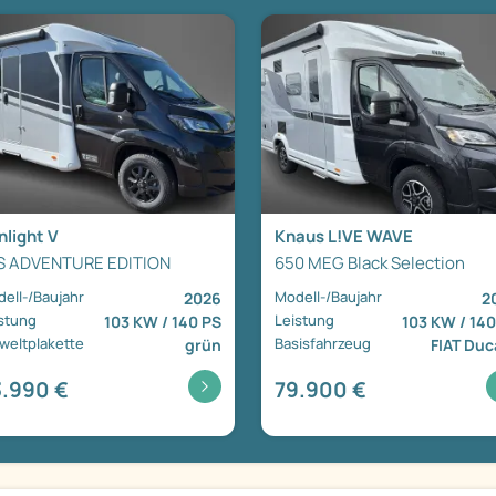
nlight V
Knaus L!VE WAVE
S ADVENTURE EDITION
650 MEG Black Selection
ell-/Baujahr
Modell-/Baujahr
2026
2
stung
Leistung
103 KW / 140 PS
103 KW / 140
eltplakette
Basisfahrzeug
grün
FIAT Duc
.990 €
79.900 €