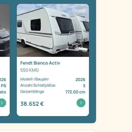
Fendt Bianco Activ
550 KMG
Modell-/Baujahr
026
2026
Anzahl Schlafplätze
 PS
5
Gesamtlänge
ato
772.00 cm
38.652 €