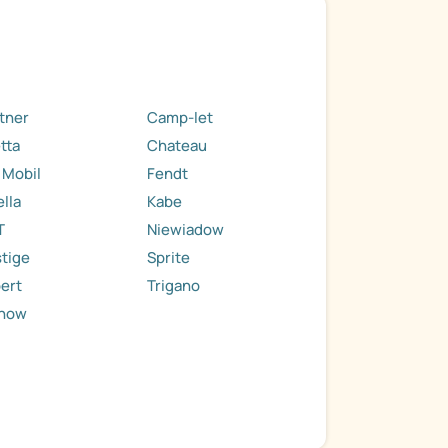
tner
Camp-let
tta
Chateau
 Mobil
Fendt
ella
Kabe
T
Niewiadow
tige
Sprite
ert
Trigano
now