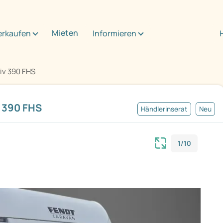
Mieten
erkaufen
Informieren
iv 390 FHS
 390 FHS
Händlerinserat
Neu
1/10