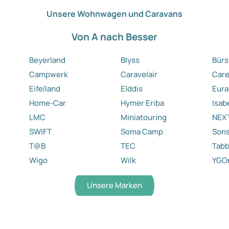
Unsere Wohnwagen und Caravans
Von A nach Besser
Beyerland
Blyss
Bürs
Campwerk
Caravelair
Care
Eifelland
Elddis
Eura
Home-Car
Hymer Eriba
Isab
LMC
Miniatouring
NEX
SWIFT
Soma Camp
Sons
T@B
TEC
Tabb
Wigo
Wilk
YGO
Unsere Marken