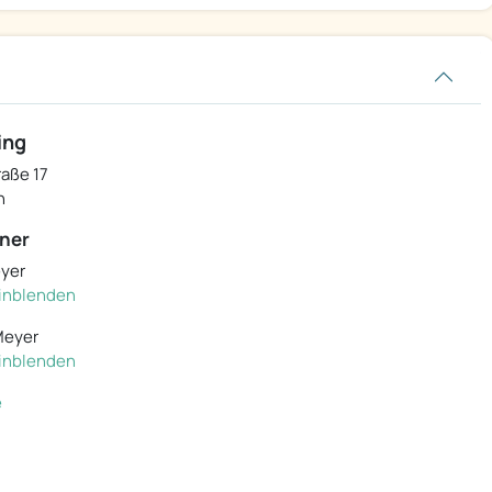
ing
aße 17
n
ner
eyer
 einblenden
Meyer
 einblenden
e