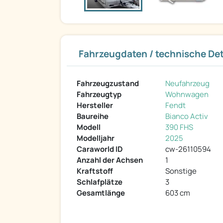
Fahrzeugdaten / technische Det
Fahrzeugzustand
Neufahrzeug
Fahrzeugtyp
Wohnwagen
Hersteller
Fendt
Baureihe
Bianco Activ
Modell
390 FHS
Modelljahr
2025
Caraworld ID
cw-26110594
Anzahl der Achsen
1
Kraftstoff
Sonstige
Schlafplätze
3
Gesamtlänge
603 cm