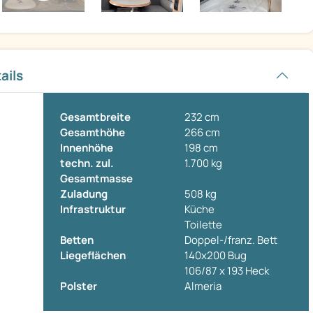
ails
Gesamtbreite
232 cm
Gesamthöhe
266 cm
Innenhöhe
198 cm
techn. zul.
1.700 kg
Gesamtmasse
Zuladung
508 kg
Infrastruktur
Küche
Toilette
Betten
Doppel-/franz. Bett
Liegeflächen
140x200 Bug
106/87 x 193 Heck
Polster
Almeria