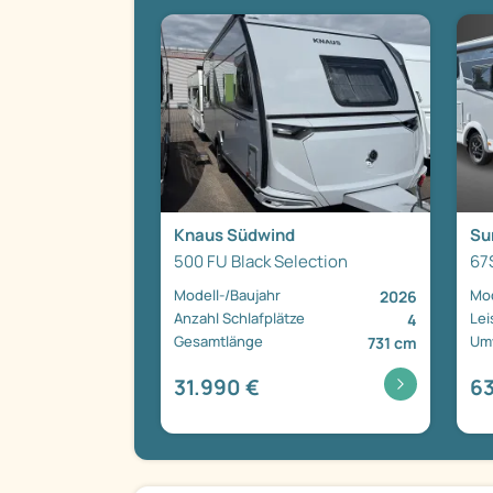
Knaus Südwind
Su
500 FU Black Selection
67
Modell-/Baujahr
Mod
2026
Anzahl Schlafplätze
Lei
4
Gesamtlänge
Umw
731 cm
31.990 €
63