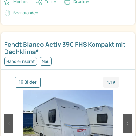
Merken
Teilen
Drucken
Beanstanden
Fendt Bianco Activ 390 FHS Kompakt mit
Dachklima*
Händlerinserat
Neu
19 Bilder
1/19
zurück
weit