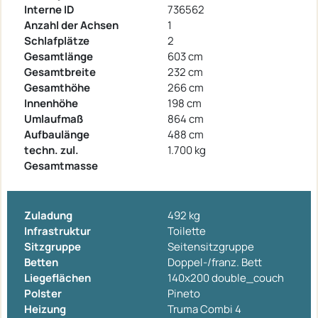
Interne ID
736562
Anzahl der Achsen
1
Schlafplätze
2
Gesamtlänge
603 cm
Gesamtbreite
232 cm
Gesamthöhe
266 cm
Innenhöhe
198 cm
Umlaufmaß
864 cm
Aufbaulänge
488 cm
techn. zul.
1.700 kg
Gesamtmasse
Zuladung
492 kg
Infrastruktur
Toilette
Sitzgruppe
Seitensitzgruppe
Betten
Doppel-/franz. Bett
Liegeflächen
140x200 double_couch
Polster
Pineto
Heizung
Truma Combi 4