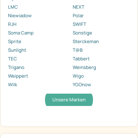
LMC
NEXT
Niewiadow
Polar
RJH
SWIFT
Soma Camp
Sonstige
Sprite
Sterckeman
Sunlight
T@B
TEC
Tabbert
Trigano
Weinsberg
Weippert
Wigo
Wilk
YGOnow
Unsere Marken