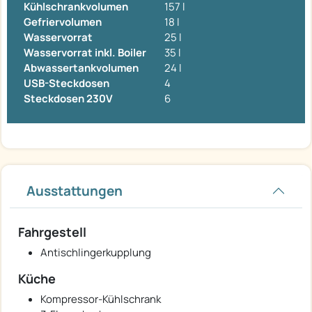
Kühlschrankvolumen
157 l
Gefriervolumen
18 l
Wasservorrat
25 l
Wasservorrat inkl. Boiler
35 l
Abwassertankvolumen
24 l
USB-Steckdosen
4
Steckdosen 230V
6
Ausstattungen
Fahrgestell
Antischlingerkupplung
Küche
Kompressor-Kühlschrank