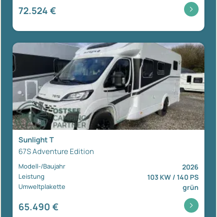
72.524 €
Sunlight T
67S Adventure Edition
Modell-/Baujahr
2026
Leistung
103 KW / 140 PS
Umweltplakette
grün
65.490 €