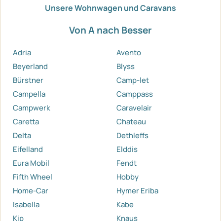
Unsere Wohnwagen und Caravans
Von A nach Besser
Adria
Avento
Beyerland
Blyss
Bürstner
Camp-let
Campella
Camppass
Campwerk
Caravelair
Caretta
Chateau
Delta
Dethleffs
Eifelland
Elddis
Eura Mobil
Fendt
Fifth Wheel
Hobby
Home-Car
Hymer Eriba
Isabella
Kabe
Kip
Knaus