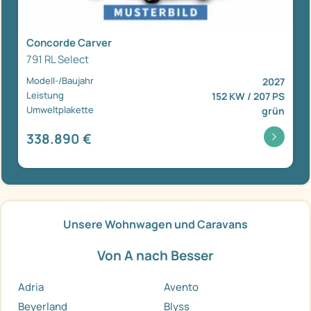
Concorde Carver
791 RL Select
Modell-/Baujahr
2027
Leistung
152 KW / 207 PS
Umweltplakette
grün
338.890 €
Unsere Wohnwagen und Caravans
Von A nach Besser
Adria
Avento
Beyerland
Blyss