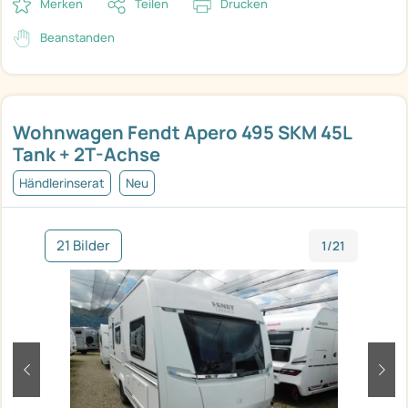
Merken
Teilen
Drucken
Beanstanden
Wohnwagen Fendt Apero 495 SKM 45L
Tank + 2T-Achse
Händlerinserat
Neu
21 Bilder
1/21
zurück
weit