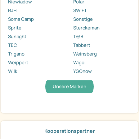
Niewiadow
Polar
RJH
SWIFT
Soma Camp
Sonstige
Sprite
Sterckeman
Sunlight
T@B
TEC
Tabbert
Trigano
Weinsberg
Weippert
Wigo
Wilk
YGOnow
Unsere Marken
Kooperationspartner