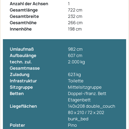
Anzahl der Achsen
1
Gesamtlänge
722 cm
Gesamtbreite
232 cm
Gesamthöhe
266 cm
Innenhöhe
198 cm
Umlaufmaß
982 cm
Aufbaulänge
607 cm
techn. zul.
2.000 kg
Gesamtmasse
Zuladung
623 kg
Infrastruktur
Toilette
Sitzgruppe
Mittelsitzgruppe
Betten
Doppel-/franz. Bett
Etagenbett
Liegeflächen
140x208 double_couch
80 x 210 / 72 x 202
bunk_bed
Polster
Pino