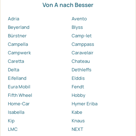
Von A nach Besser
Adria
Avento
Beyerland
Blyss
Bürstner
Camp-let
Campella
Camppass
Campwerk
Caravelair
Caretta
Chateau
Delta
Dethleffs
Eifelland
Elddis
Eura Mobil
Fendt
Fifth Wheel
Hobby
Home-Car
Hymer Eriba
Isabella
Kabe
Kip
Knaus
LMC
NEXT