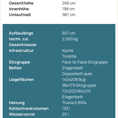
Gesamthöhe
266 cm
Innenhöhe
198 cm
Umlaufmaß
987 cm
Aufbaulänge
607 cm
techn. zul.
2.000 kg
Gesamtmasse
Infrastruktur
Küche
Toilette
Sitzgruppe
Face-to-Face Sitzgruppe
Betten
Etagenbett
Doppelbett quer
Liegeflächen
140x208 Bug
96x179 Sitzgruppe
72x202/80x210
Etagenbett
Heizung
Truma S 3004
Kühlschrankvolumen
133 l
Wasservorrat
25 l