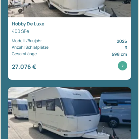
Hobby De Luxe
400 SFe
Modell-/Baujahr
2026
Anzahl Schlafplätze
3
Gesamtlänge
598 cm
27.076 €