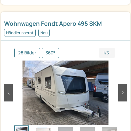
Wohnwagen Fendt Apero 495 SKM
Händlerinserat
Neu
28 Bilder
360°
1/31
zurück
weit