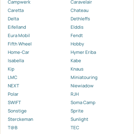
Campwerk
Caravelair
Caretta
Chateau
Delta
Dethleffs
Eifelland
Elddis
Eura Mobil
Fendt
Fifth Wheel
Hobby
Home-Car
Hymer Eriba
Isabella
Kabe
Kip
Knaus
LMC
Miniatouring
NEXT
Niewiadow
Polar
RJH
SWIFT
Soma Camp
Sonstige
Sprite
Sterckeman
Sunlight
T@B
TEC