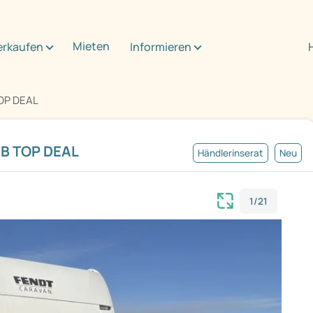
Mieten
erkaufen
Informieren
TOP DEAL
FB TOP DEAL
Händlerinserat
Neu
1/21