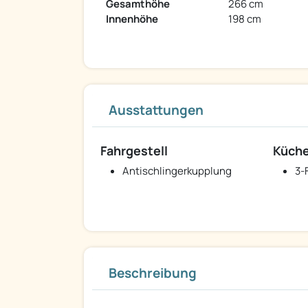
Gesamthöhe
266 cm
Innenhöhe
198 cm
Ausstattungen
Fahrgestell
Küch
Antischlingerkupplung
3-
Beschreibung