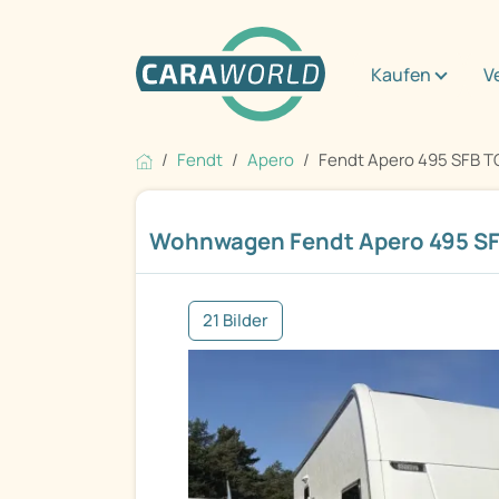
Kaufen
V
Fendt
Apero
Fendt Apero 495 SFB 
Wohnwagen Fendt Apero 495 S
21 Bilder