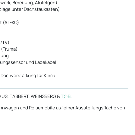
erk, Bereifung, Alufelgen)
Ablage unter Dachstaukasten)
t (AL-KO)
B/TV)
r (Truma)
lung
gungssensor und Ladekabel
 Dachverstärkung für Klima
NAUS, TABBERT, WEINSBERG &
T@B
.
nwagen und Reisemobile auf einer Ausstellungsfläche von