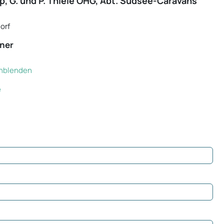
 G. und P. Thiele OHG, Abt. Südsee-Caravans
orf
ner
einblenden
e