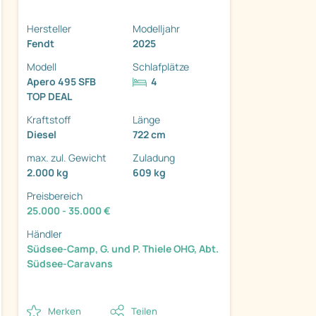
Hersteller
Modelljahr
Fendt
2025
Modell
Schlafplätze
Apero 495 SFB
4
ter
TOP DEAL
Kraftstoff
Länge
Diesel
722 cm
max. zul. Gewicht
Zuladung
2.000 kg
609 kg
Preisbereich
25.000 - 35.000 €
Händler
Südsee-Camp, G. und P. Thiele OHG, Abt.
Südsee-Caravans
Merken
Teilen