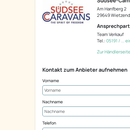
Südsee-Camp,
Am Hanfberg 2
29649 Wietzend
Ansprechpart
Team Verkauf
Tel.:
05191 / ... 
Zur Händlerseit
Kontakt zum Anbieter aufnehmen
Vorname
Nachname
Telefon