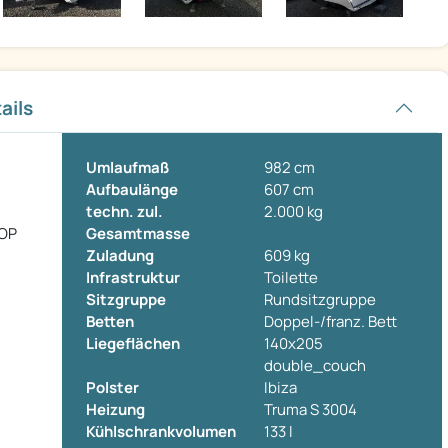
ails
Umlaufmaß
982 cm
Aufbaulänge
607 cm
techn. zul.
2.000 kg
TOP
Gesamtmasse
Zuladung
609 kg
Infrastruktur
Toilette
Sitzgruppe
Rundsitzgruppe
Betten
Doppel-/franz. Bett
Liegeflächen
140x205
double_couch
Polster
Ibiza
Heizung
Truma S 3004
Kühlschrankvolumen
133 l