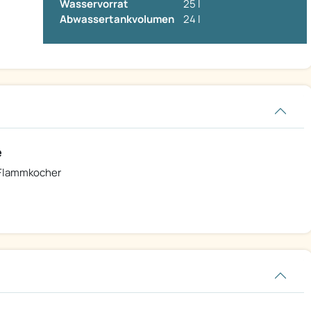
Wasservorrat
25 l
Abwassertankvolumen
24 l
e
Flammkocher