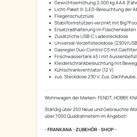
Gewichtserhöhung 2.000 kg AAA (Fahrw
Licht-Paket III (LED-Beleuchtung der 
Fliegenschutztüre
Stabilformstützen verzinkt mit Big?Foo
Ersatzradhalterung im Flaschenkasten
Zusätzliche USB-C Ladesteckdose
Universal-Vorzeltsteckdose (230V/US
Gasregler Duo-Control CS mit Gasfilte
Frischwassertank 45 l mit Aussenbefül
Kleiderschrankbeleuchtung mit Bewe
Kühlschrankventilator (12 V)
zus. Steckdose 230 V, Zus. Dachhaube,
Wohnwagen der Marken: FENDT, HOBBY, K
Ständig über 250 Neue und Gebrauchte Woh
über 7000 Quadratmetern im Angebot!
- FRANKANA - ZUBEHÖR - SHOP -