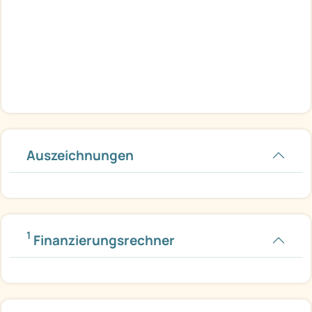
Wir bieten verschiedene Sonderpakete zu Sonderpreisen beim Kauf
eines Lagerwagens!
weiterhin sehr intessante Angebot bei Jahres und Vorführwagen mit
teilweise
25 % Nachlaß
Auszeichnungen
1
Finanzierungsrechner