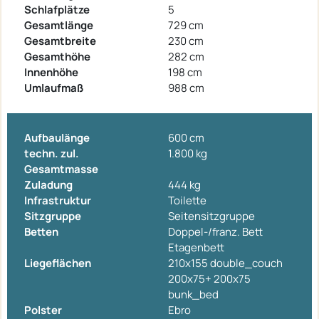
Schlafplätze
5
Gesamtlänge
729 cm
Gesamtbreite
230 cm
Gesamthöhe
282 cm
Innenhöhe
198 cm
Umlaufmaß
988 cm
Aufbaulänge
600 cm
techn. zul.
1.800 kg
Gesamtmasse
Zuladung
444 kg
Infrastruktur
Toilette
Sitzgruppe
Seitensitzgruppe
Betten
Doppel-/franz. Bett
Etagenbett
Liegeflächen
210x155 double_couch
200x75+ 200x75
bunk_bed
Polster
Ebro