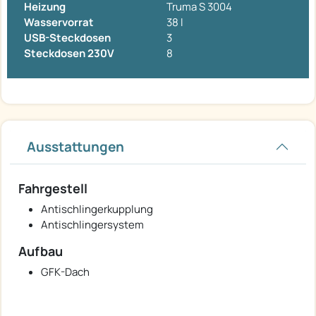
Heizung
Truma S 3004
Wasservorrat
38 l
USB-Steckdosen
3
Steckdosen 230V
8
Ausstattungen
Fahrgestell
Antischlingerkupplung
Antischlingersystem
Aufbau
GFK-Dach