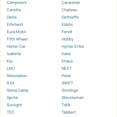
Campwerk
Caravelair
Caretta
Chateau
Delta
Dethleffs
Eifelland
Elddis
Eura Mobil
Fendt
Fifth Wheel
Hobby
Home-Car
Hymer Eriba
Isabella
Kabe
Kip
Knaus
LMC
NEXT
Niewiadow
Polar
RJH
SWIFT
Soma Camp
Sonstige
Sprite
Sterckeman
Sunlight
T@B
TEC
Tabbert