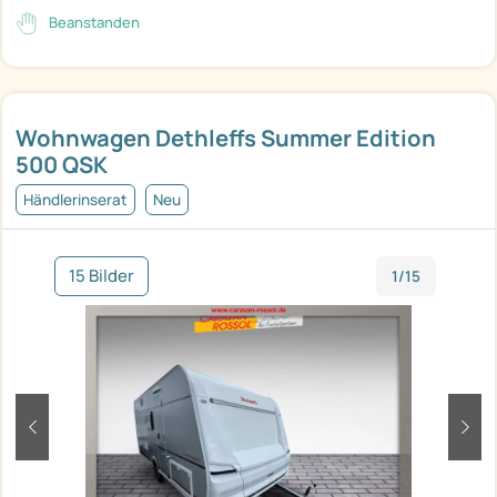
Beanstanden
Wohnwagen Dethleffs Summer Edition
500 QSK
Händlerinserat
Neu
15 Bilder
1/15
zurück
weit