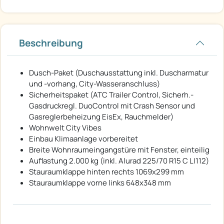
Beschreibung
Dusch-Paket (Duschausstattung inkl. Duscharmatur
und -vorhang, City-Wasseranschluss)
Sicherheitspaket (ATC Trailer Control, Sicherh.-
Gasdruckregl. DuoControl mit Crash Sensor und
Gasreglerbeheizung EisEx, Rauchmelder)
Wohnwelt City Vibes
Einbau Klimaanlage vorbereitet
Breite Wohnraumeingangstüre mit Fenster, einteilig
Auflastung 2.000 kg (inkl. Alurad 225/70 R15 C LI112)
Stauraumklappe hinten rechts 1069x299 mm
Stauraumklappe vorne links 648x348 mm
ständige Großauswahl an neue
Dethleffs und Eriba -
Caravans