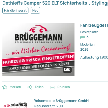
Dethleffs Camper 520 ELT Sichterheits-, Stylin
Händlerinserat
Neu
Fahrzeugdeta
Schlafplätze
3
Modelljahr
2026
Auflastung 1.900
Merken
Teilen
Drucken
Reisemobile Brüggemann GmbH
Mesumer Str. 200