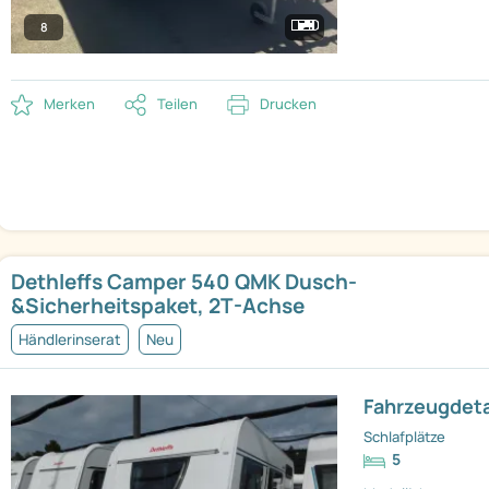
8
Merken
Teilen
Drucken
Dethleffs Camper 540 QMK Dusch-
&Sicherheitspaket, 2T-Achse
Händlerinserat
Neu
Fahrzeugdeta
Schlafplätze
5