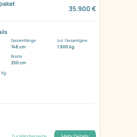
gpaket
35.900 €
ils
Gesamtlänge
zul. Gesamtgew.
748 cm
1.900 kg
Breite
250 cm
 kg
Zur Händlerseite
Mehr Details