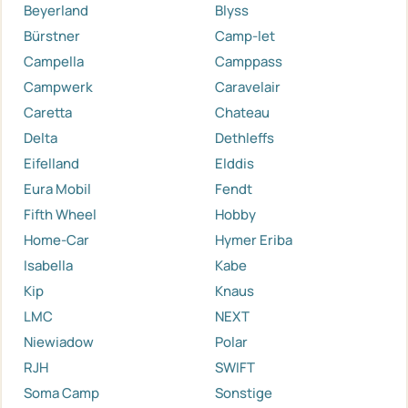
Beyerland
Blyss
Bürstner
Camp-let
Campella
Camppass
Campwerk
Caravelair
Caretta
Chateau
Delta
Dethleffs
Eifelland
Elddis
Eura Mobil
Fendt
Fifth Wheel
Hobby
Home-Car
Hymer Eriba
Isabella
Kabe
Kip
Knaus
LMC
NEXT
Niewiadow
Polar
RJH
SWIFT
Soma Camp
Sonstige