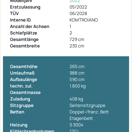
Modelljahr
2022
Erstzulassung
05/2022
TÜV
06/2028
Interne ID
KOMTROIANO
Anzahl der Achsen
1
Schlafplätze
2
Gesamtlänge
729 cm
Gesamtbreite
230 cm
Gesamthöhe
265 cm
Umlaufmaß
988 cm
Aufbaulänge
590 cm
techn. zul.
1.800 kg
Gesamtmasse
Zuladung
408 kg
Sitzgruppe
Seitensitzgruppe
Betten
Doppel-/franz. Bett
Etagenbett
Heizung
S 3004
Kühlschrankvolumen
120 l