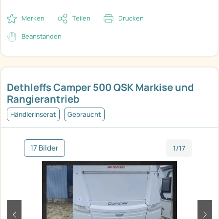
Merken
Teilen
Drucken
Beanstanden
Dethleffs Camper 500 QSK Markise und
Rangierantrieb
Händlerinserat
Gebraucht
17 Bilder
1/17
zurück
weit