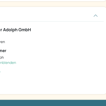
er Adolph GmbH
ven
ner
lph
einblenden
e