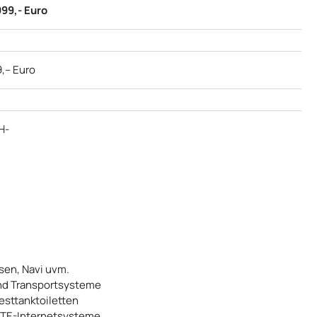
999,- Euro
,-- Euro
H-
sen, Navi uvm.
und Transportsysteme
esttanktoiletten
LTE-Internetsysteme