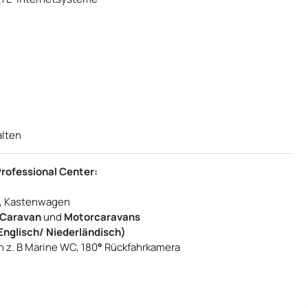
alten
Professional Center:
s, Kastenwagen
Caravan
und
Motorcaravans
Englisch/ Niederländisch)
 z. B Marine WC, 180
°
Rückfahrkamera