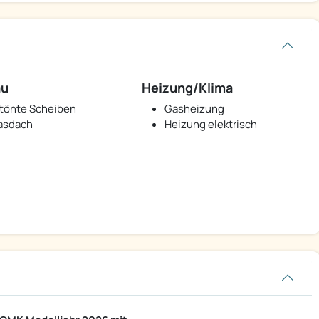
au
Heizung/Klima
tönte Scheiben
Gasheizung
asdach
Heizung elektrisch