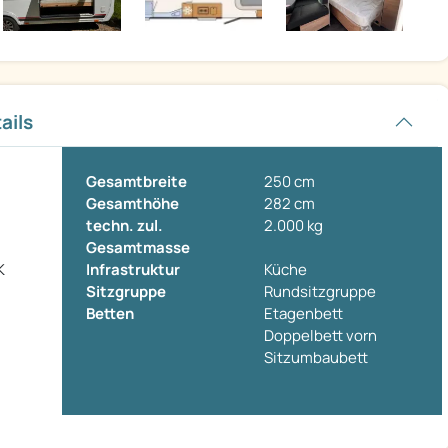
ails
Gesamtbreite
250 cm
Gesamthöhe
282 cm
techn. zul.
2.000 kg
Gesamtmasse
K
Infrastruktur
Küche
Sitzgruppe
Rundsitzgruppe
Betten
Etagenbett
Doppelbett vorn
Sitzumbaubett