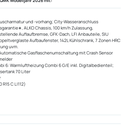
QMK Modelljahr 2026 mit:
Duscharmatur und -vorhang; City-Wasseranschluss
sgarantie∗, ALKO Chassis, 100 km/h Zulassung,
tellende Auflaufbremse, GFK-Dach, LFI Anbauteile, SIU
ppeltverglaste Aufbaufenster, 142L Kühlschrank, 7 Zonen HRC
tung uvm.
l; Automatische Gasflaschenumschaltung mit Crash Sensor
melder
i 6: Warmluftheizung Combi 6 G/E inkl. Digitalbedienteil;
sertank 70 Liter
r
0 R15 C LI112)