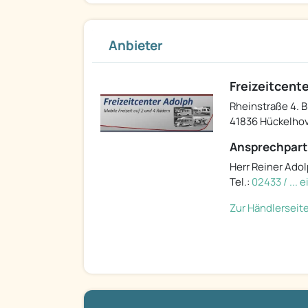
Anbieter
Freizeitcent
Rheinstraße 4. B
41836 Hückelho
Ansprechpart
Herr Reiner Ado
Tel.:
02433 / ... 
Zur Händlerseit