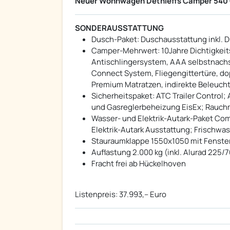
Neuer Wohnwagen Dethleffs Camper 540 
SONDERAUSSTATTUNG
Dusch-Paket: Duschausstattung inkl. 
Camper-Mehrwert: 10Jahre Dichtigkeit
Antischlingersystem, AAA selbstnachs
Connect System, Fliegengittertüre, do
Premium Matratzen, indirekte Beleuch
Sicherheitspaket: ATC Trailer Contro
und Gasreglerbeheizung EisEx; Rauch
Wasser- und Elektrik-Autark-Paket Comb
Elektrik-Autark Ausstattung; Frischwas
Stauraumklappe 1550x1050 mit Fenste
Auflastung 2.000 kg (inkl. Alurad 225/7
Fracht frei ab Hückelhoven
Listenpreis: 37.993,-- Euro