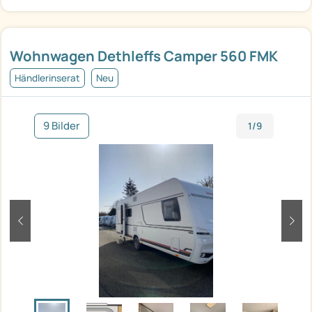
Wohnwagen Dethleffs Camper 560 FMK
Händlerinserat
Neu
9 Bilder
1/9
zurück
weit