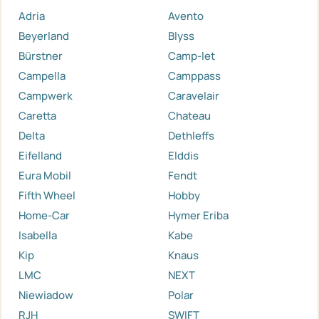
Adria
Avento
Beyerland
Blyss
Bürstner
Camp-let
Campella
Camppass
Campwerk
Caravelair
Caretta
Chateau
Delta
Dethleffs
Eifelland
Elddis
Eura Mobil
Fendt
Fifth Wheel
Hobby
Home-Car
Hymer Eriba
Isabella
Kabe
Kip
Knaus
LMC
NEXT
Niewiadow
Polar
RJH
SWIFT