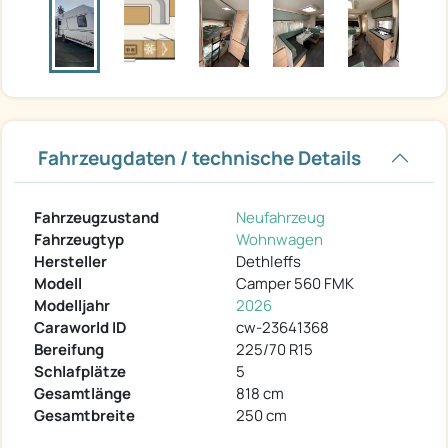
Fahrzeugdaten / technische Details
Fahrzeugzustand
Neufahrzeug
Fahrzeugtyp
Wohnwagen
Hersteller
Dethleffs
Modell
Camper 560 FMK
Modelljahr
2026
Caraworld ID
cw-23641368
Bereifung
225/70 R15
Schlafplätze
5
Gesamtlänge
818 cm
Gesamtbreite
250 cm