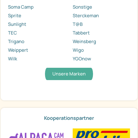
Soma Camp
Sonstige
Sprite
Sterckeman
Sunlight
T@B
TEC
Tabbert
Trigano
Weinsberg
Weippert
Wigo
Wilk
YGOnow
Unsere Marken
Kooperationspartner