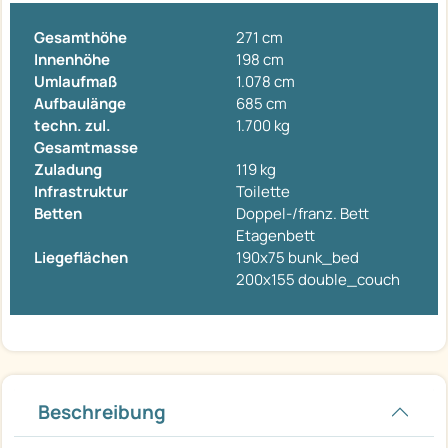
Gesamthöhe
271 cm
Innenhöhe
198 cm
Umlaufmaß
1.078 cm
Aufbaulänge
685 cm
techn. zul.
1.700 kg
Gesamtmasse
Zuladung
119 kg
Infrastruktur
Toilette
Betten
Doppel-/franz. Bett
Etagenbett
Liegeflächen
190x75 bunk_bed
200x155 double_couch
Beschreibung