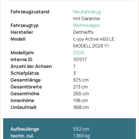
Fahrzeugzustand
Neufahrzeug
mit Garantie
Fahrzeugtyp
Wohnwagen
Hersteller
Dethleffs
Modell
c-joy Active 460 LE
MODELL 2026 !!!
Modelljahr
2026
Interne ID
101017
Anzahl der Achsen
1
Schlafplätze
3
Gesamtlänge
675 cm
Gesamtbreite
213 cm
Gesamthöhe
265 cm
Innenhöhe
198 cm
Umlaufmaß
968 cm
Aufbaulänge
552 cm
techn. zul.
1.360 kg