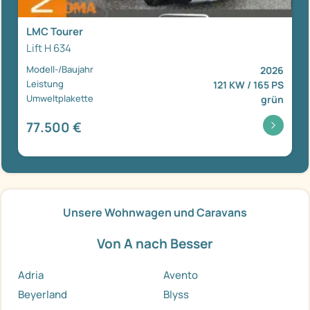
LMC Tourer
Lift H 634
Modell-/Baujahr
2026
Leistung
121 KW / 165 PS
Umweltplakette
grün
77.500 €
Unsere Wohnwagen und Caravans
Von A nach Besser
Adria
Avento
Beyerland
Blyss