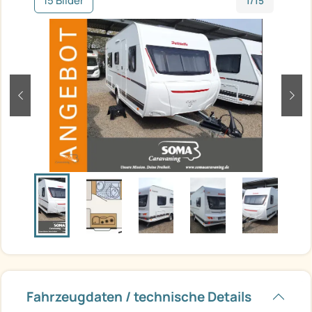
15 Bilder
1/15
zurück
weit
Fahrzeugdaten / technische Details