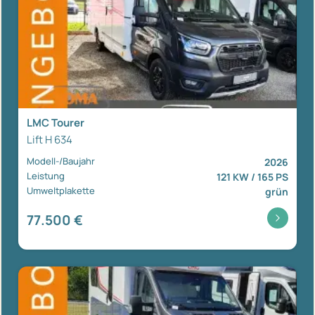
LMC Tourer
Lift H 634
Modell-/Baujahr
2026
Leistung
121 KW / 165 PS
Umweltplakette
grün
77.500 €