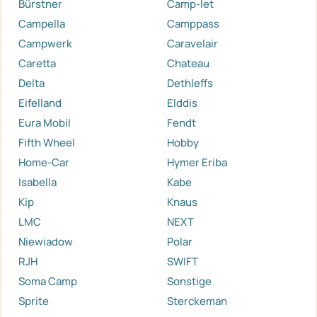
Bürstner
Camp-let
Campella
Camppass
Campwerk
Caravelair
Caretta
Chateau
Delta
Dethleffs
Eifelland
Elddis
Eura Mobil
Fendt
Fifth Wheel
Hobby
Home-Car
Hymer Eriba
Isabella
Kabe
Kip
Knaus
LMC
NEXT
Niewiadow
Polar
RJH
SWIFT
Soma Camp
Sonstige
Sprite
Sterckeman