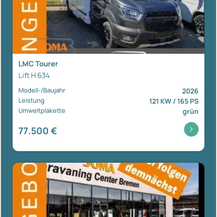
LMC Tourer
Lift H 634
Modell-/Baujahr
2026
Leistung
121 KW / 165 PS
Umweltplakette
grün
77.500 €