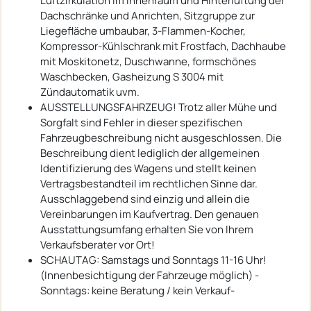
Luftzirkulation im Innenraum und Hinterlüftung der
Dachschränke und Anrichten, Sitzgruppe zur
Liegefläche umbaubar, 3-Flammen-Kocher,
Kompressor-Kühlschrank mit Frostfach, Dachhaube
mit Moskitonetz, Duschwanne, formschönes
Waschbecken, Gasheizung S 3004 mit
Zündautomatik uvm.
AUSSTELLUNGSFAHRZEUG! Trotz aller Mühe und
Sorgfalt sind Fehler in dieser spezifischen
Fahrzeugbeschreibung nicht ausgeschlossen. Die
Beschreibung dient lediglich der allgemeinen
Identifizierung des Wagens und stellt keinen
Vertragsbestandteil im rechtlichen Sinne dar.
Ausschlaggebend sind einzig und allein die
Vereinbarungen im Kaufvertrag. Den genauen
Ausstattungsumfang erhalten Sie von Ihrem
Verkaufsberater vor Ort!
SCHAUTAG: Samstags und Sonntags 11-16 Uhr!
(Innenbesichtigung der Fahrzeuge möglich) -
Sonntags: keine Beratung / kein Verkauf-