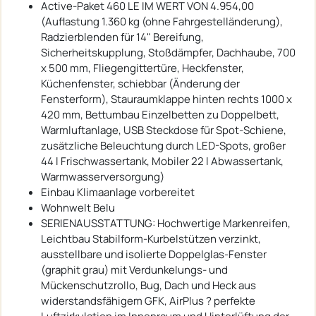
Active-Paket 460 LE IM WERT VON 4.954,00 
(Auflastung 1.360 kg (ohne Fahrgestelländerung),
Radzierblenden für 14" Bereifung,
Sicherheitskupplung, Stoßdämpfer, Dachhaube, 700
x 500 mm, Fliegengittertüre, Heckfenster,
Küchenfenster, schiebbar (Änderung der
Fensterform), Stauraumklappe hinten rechts 1000 x
420 mm, Bettumbau Einzelbetten zu Doppelbett,
Warmluftanlage, USB Steckdose für Spot-Schiene,
zusätzliche Beleuchtung durch LED-Spots, großer
44 l Frischwassertank, Mobiler 22 l Abwassertank,
Warmwasserversorgung)
Einbau Klimaanlage vorbereitet
Wohnwelt Belu
SERIENAUSSTATTUNG: Hochwertige Markenreifen,
Leichtbau Stabilform-Kurbelstützen verzinkt,
ausstellbare und isolierte Doppelglas-Fenster
(graphit grau) mit Verdunkelungs- und
Mückenschutzrollo, Bug, Dach und Heck aus
widerstandsfähigem GFK, AirPlus ? perfekte