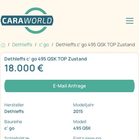
Dethleffs
c' go
Dethleffs c' go 495 QSK TOP Zustand
Dethleffs c' go 495 QSK TOP Zustand
18.000 €
E-Mail Anfrage
Hersteller
Modelljahr
Dethleffs
2015
Baureihe
Modell
c' go
495 QSK
Schlafplätze
Erstzulassung