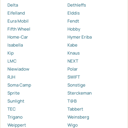
Delta
Dethleffs
Eifelland
Elddis
Eura Mobil
Fendt
Fifth Wheel
Hobby
Home-Car
Hymer Eriba
Isabella
Kabe
Kip
Knaus
LMC
NEXT
Niewiadow
Polar
RJH
SWIFT
Soma Camp
Sonstige
Sprite
Sterckeman
Sunlight
T@B
TEC
Tabbert
Trigano
Weinsberg
Weippert
Wigo