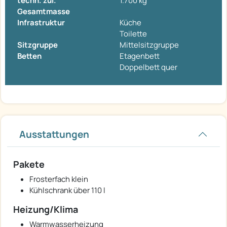
techn. zul.
1.700 kg
Gesamtmasse
Infrastruktur
Küche
Toilette
Sitzgruppe
Mittelsitzgruppe
Betten
Etagenbett
Doppelbett quer
Ausstattungen
Pakete
Frosterfach klein
Kühlschrank über 110 l
Heizung/Klima
Warmwasserheizung