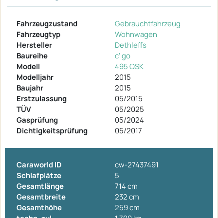
Fahrzeugzustand
Gebrauchtfahrzeug
Fahrzeugtyp
Wohnwagen
Hersteller
Dethleffs
Baureihe
c' go
Modell
495 QSK
Modelljahr
2015
Baujahr
2015
Erstzulassung
05/2015
TÜV
05/2025
Gasprüfung
05/2024
Dichtigkeitsprüfung
05/2017
Caraworld ID
cw-27437491
Schlafplätze
5
Gesamtlänge
714 cm
Gesamtbreite
232 cm
Gesamthöhe
259 cm