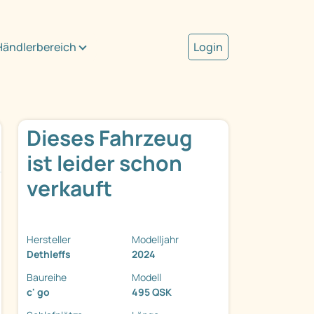
Händlerbereich
Login
Dieses Fahrzeug
ist leider schon
verkauft
Hersteller
Modelljahr
Dethleffs
2024
Baureihe
Modell
c' go
495 QSK