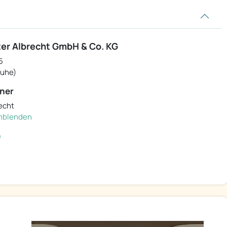
ter Albrecht GmbH & Co. KG
5
Luhe)
ner
echt
einblenden
e