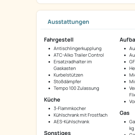
Ausstattungen
Fahrgestell
Aufb
Antischlingerkupplung
Au
ATC-Alko Trailer Control
Au
Ersatzradhalter im
GF
Gaskasten
He
Kurbelstützen
Mi
Stoßdämpfer
Mi
Tempo 100 Zulassung
Ve
Fl
Küche
Vo
3-Flammkocher
Gas
Kühlschrank mit Frostfach
AES-Kühlschrank
Ga
kg 
Sonstiges
Ga