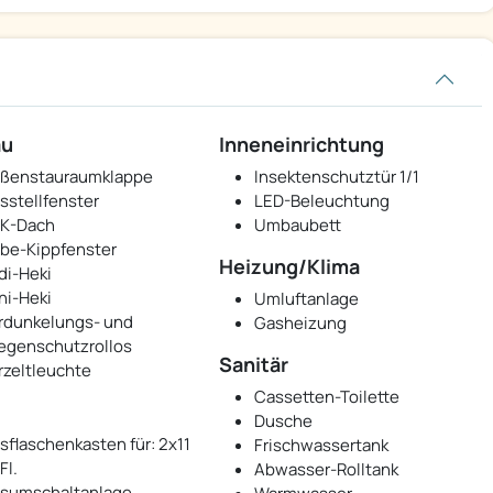
au
Inneneinrichtung
ßenstauraumklappe
Insektenschutztür 1/1
sstellfenster
LED-Beleuchtung
K-Dach
Umbaubett
be-Kippfenster
Heizung/Klima
di-Heki
ni-Heki
Umluftanlage
rdunkelungs- und
Gasheizung
iegenschutzrollos
Sanitär
rzeltleuchte
Cassetten-Toilette
Dusche
sflaschenkasten für: 2x11
Frischwassertank
Fl.
Abwasser-Rolltank
sumschaltanlage