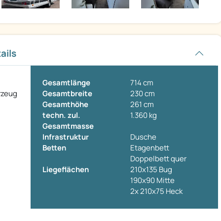
ails
Gesamtlänge
714 cm
rzeug
Gesamtbreite
230 cm
Gesamthöhe
261 cm
techn. zul.
1.360 kg
Gesamtmasse
Infrastruktur
Dusche
Betten
Etagenbett
Doppelbett quer
Liegeflächen
210x135 Bug
190x90 Mitte
2x 210x75 Heck