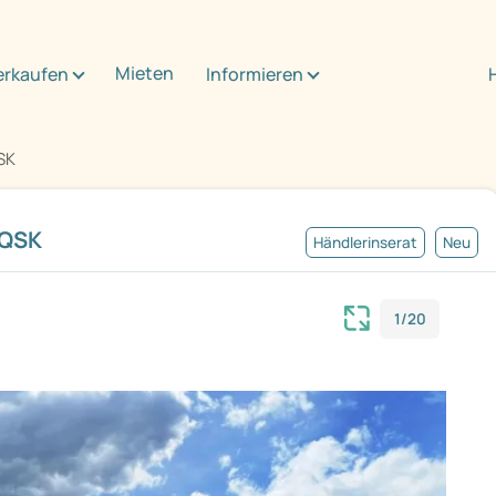
Mieten
erkaufen
Informieren
SK
 QSK
Händlerinserat
Neu
1/20