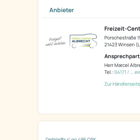
Anbieter
Freizeit-Cen
Porschestraße 1
21423 Winsen (
Ansprechpart
Herr Marcel Albr
Tel.:
04171 / ... 
Zur Händlerseit
Dethleffs c' go 495 QSK