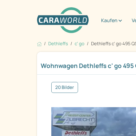
Kaufen
V
Dethleffs
c' go
Dethleffs c' go 495 Q
Wohnwagen Dethleffs c' go 495
20 Bilder