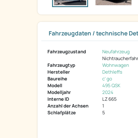
Fahrzeugdaten / technische Det
Fahrzeugzustand
Neufahrzeug
Nichtraucherfah
Fahrzeugtyp
Wohnwagen
Hersteller
Dethleffs
Baureihe
c' go
Modell
495 QSK
Modelljahr
2024
Interne ID
LZ 665
Anzahl der Achsen
1
Schlafplätze
5