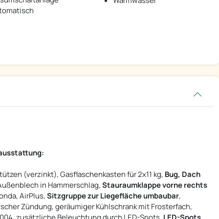
Warmwasser
tomatisch
ausstattung:
ützen (verzinkt), Gasflaschenkasten für 2x11 kg,
Bug, Dach
, Außenblech in Hammerschlag,
Stauraumklappe vorne rechts
onda, AirPlus,
Sitzgruppe zur Liegefläche umbaubar
,
scher Zündung, geräumiger Kühlschrank mit Frosterfach,
3004, zusätzliche Beleuchtung durch LED-Spots,
LED-Spots