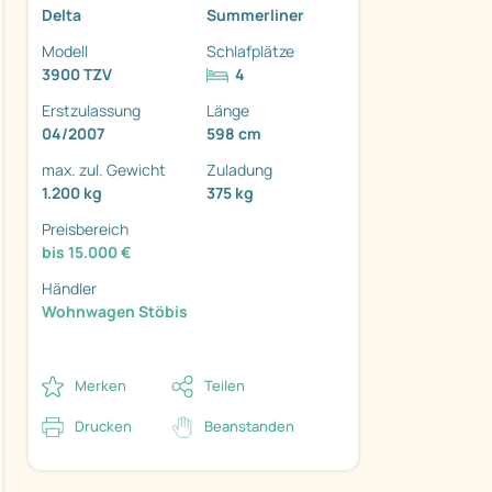
Delta
Summerliner
Modell
Schlafplätze
3900 TZV
4
Erstzulassung
Länge
04/2007
598 cm
ter
max. zul. Gewicht
Zuladung
1.200 kg
375 kg
Preisbereich
bis 15.000 €
Händler
Wohnwagen Stöbis
Merken
Teilen
Drucken
Beanstanden