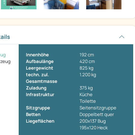
ails
eug
Innenhöhe
192 cm
rzeug
Aufbaulänge
420 cm
Leergewicht
825 kg
techn. zul.
1.200 kg
Gesamtmasse
Zuladung
375 kg
Infrastruktur
Küche
Toilette
Sitzgruppe
Seitensitzgruppe
Betten
Doppelbett quer
Liegeflächen
200x137 Bug
195x120 Heck