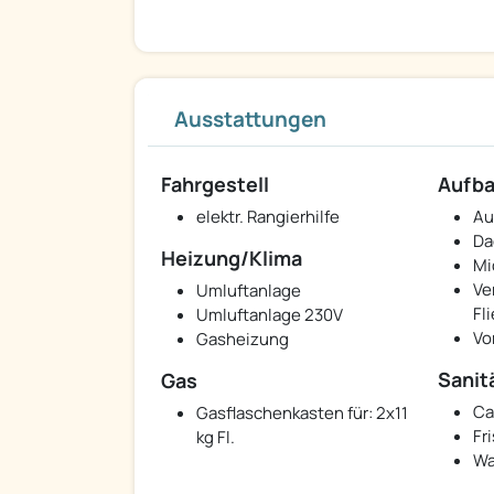
Ausstattungen
Fahrgestell
Aufb
elektr. Rangierhilfe
Au
Da
Heizung/Klima
Mi
Ve
Umluftanlage
Fl
Umluftanlage 230V
Vo
Gasheizung
Sanit
Gas
Ca
Gasflaschenkasten für: 2x11
Fr
kg Fl.
Wa