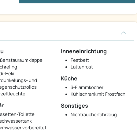
au
Inneneinrichtung
ßenstauraumklappe
Festbett
chreling
Lattenrost
di-Heki
Küche
rdunkelungs- und
iegenschutzrollos
3-Flammkocher
rzeltleuchte
Kühlschrank mit Frostfach
är
Sonstiges
ssetten-Toilette
Nichtraucherfahrzeug
ischwassertank
rmwasser vorbereitet