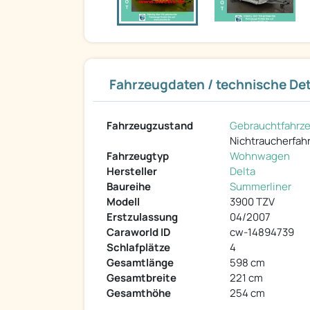
Fahrzeugdaten / technische Det
Fahrzeugzustand
Gebrauchtfahrz
Nichtraucherfah
Fahrzeugtyp
Wohnwagen
Hersteller
Delta
Baureihe
Summerliner
Modell
3900 TZV
Erstzulassung
04/2007
Caraworld ID
cw-14894739
Schlafplätze
4
Gesamtlänge
598 cm
Gesamtbreite
221 cm
Gesamthöhe
254 cm