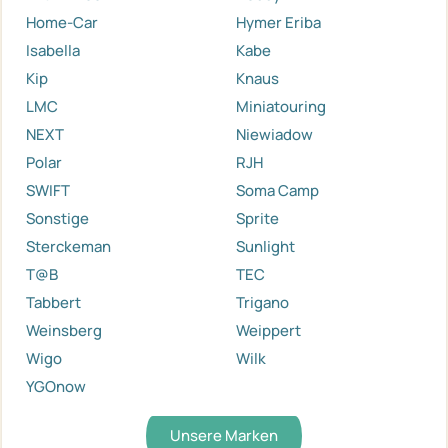
Home-Car
Hymer Eriba
Isabella
Kabe
Kip
Knaus
LMC
Miniatouring
NEXT
Niewiadow
Polar
RJH
SWIFT
Soma Camp
Sonstige
Sprite
Sterckeman
Sunlight
T@B
TEC
Tabbert
Trigano
Weinsberg
Weippert
Wigo
Wilk
YGOnow
Unsere Marken