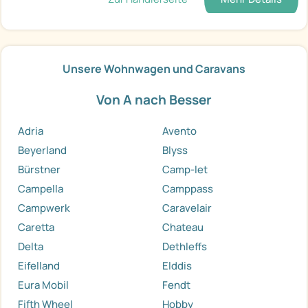
Unsere Wohnwagen und Caravans
Von A nach Besser
Adria
Avento
Beyerland
Blyss
Bürstner
Camp-let
Campella
Camppass
Campwerk
Caravelair
Caretta
Chateau
Delta
Dethleffs
Eifelland
Elddis
Eura Mobil
Fendt
Fifth Wheel
Hobby