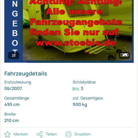
25
Fahrzeugdetails
Erstzulassung
Schlafplätze
06/2007
3
Gesamtlänge
zul. Gesamtgew.
495 cm
900 kg
Breite
210 cm
Merken
Teilen
Drucken