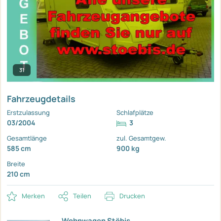
31
Fahrzeugdetails
Erstzulassung
Schlafplätze
03/2004
3
Gesamtlänge
zul. Gesamtgew.
585 cm
900 kg
Breite
210 cm
Merken
Teilen
Drucken
Wohnwagen Stöbis