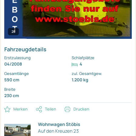
28
Fahrzeugdetails
Erstzulassung
Schlafplätze
04/2008
4
Gesamtlänge
zul. Gesamtgew.
590 cm
1.200 kg
Breite
230 cm
Merken
Teilen
Drucken
Wohnwagen Stöbis
Auf den Kreuzen 23