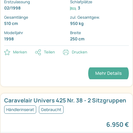
Erstzulassung
Schlafplätze
02/1998
3
Gesamtlänge
zul. Gesamtgew.
510 cm
950 kg
Modelljahr
Breite
1998
250 cm
Merken
Teilen
Drucken
Mehr Details
Caravelair Univers 425 Nr. 38 - 2 Sitzgruppen
Händlerinserat
Gebraucht
6.950 €