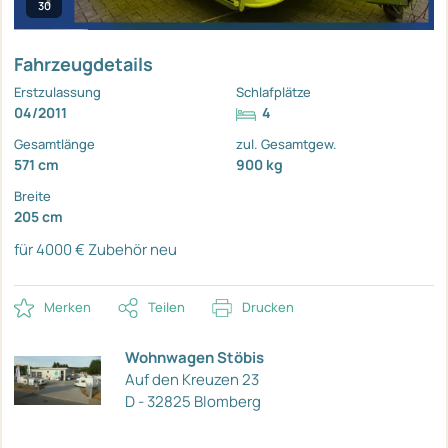
30
Fahrzeugdetails
Erstzulassung
Schlafplätze
04/2011
4
Gesamtlänge
zul. Gesamtgew.
571 cm
900 kg
Breite
205 cm
für 4000 € Zubehör neu
Merken
Teilen
Drucken
Wohnwagen Stöbis
Auf den Kreuzen 23
D - 32825 Blomberg