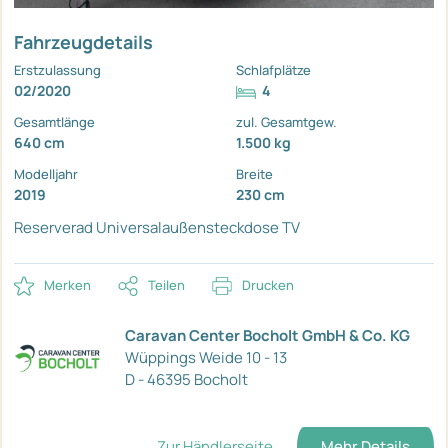
Fahrzeugdetails
Erstzulassung
Schlafplätze
02/2020
4
Gesamtlänge
zul. Gesamtgew.
640 cm
1.500 kg
Modelljahr
Breite
2019
230 cm
Reserverad
Universalaußensteckdose
TV
Merken
Teilen
Drucken
Caravan Center Bocholt GmbH & Co. KG
Wüppings Weide 10 - 13
D - 46395 Bocholt
Zur Händlerseite
Mehr Details