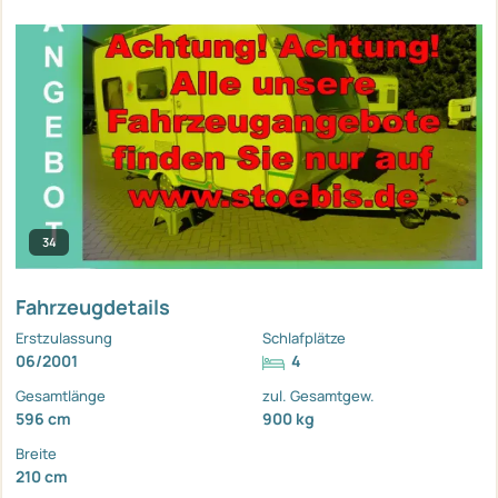
34
Fahrzeugdetails
Erstzulassung
Schlafplätze
06/2001
4
Gesamtlänge
zul. Gesamtgew.
596 cm
900 kg
Breite
210 cm