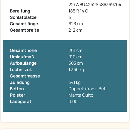
22/WBU4252S5S6369704
Bereifung
185 R 14 C
Schlafplätze
3
Gesamtlänge
623 cm
Gesamtbreite
212 cm
Gesamthöhe
261 cm
Umlaufmaß
910 cm
Aufbaulänge
503 cm
techn. zul.
1.360 kg
Gesamtmasse
Zuladung
341 kg
Betten
Doppel-/franz. Bett
Polster
Manta Quito
Ladegerät
0.00