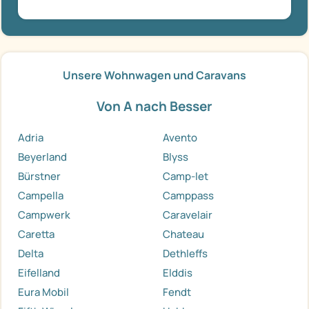
Unsere Wohnwagen und Caravans
Von A nach Besser
Adria
Avento
Beyerland
Blyss
Bürstner
Camp-let
Campella
Camppass
Campwerk
Caravelair
Caretta
Chateau
Delta
Dethleffs
Eifelland
Elddis
Eura Mobil
Fendt