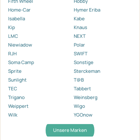
Fifth Wheel
Hobby
Home-Car
Hymer Eriba
Isabella
Kabe
Kip
Knaus
LMC
NEXT
Niewiadow
Polar
RJH
SWIFT
Soma Camp
Sonstige
Sprite
Sterckeman
Sunlight
T@B
TEC
Tabbert
Trigano
Weinsberg
Weippert
Wigo
Wilk
YGOnow
Unsere Marken