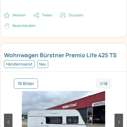
Merken
Teilen
Drucken
Beanstanden
Wohnwagen Bürstner Premio Life 425 TS
Händlerinserat
Neu
18 Bilder
1/18
zurück
weit