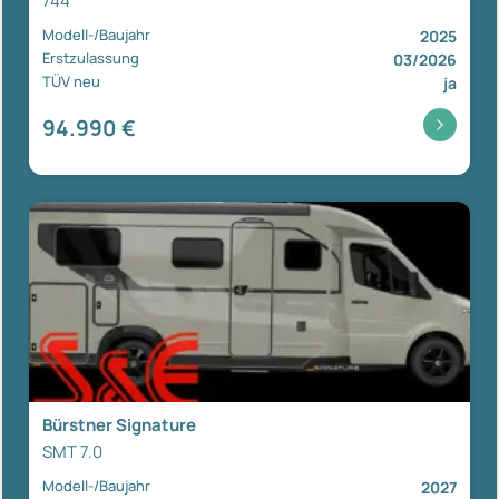
744
Modell-/Baujahr
2025
Erstzulassung
03/2026
TÜV neu
ja
94.990 €
Bürstner Signature
SMT 7.0
Modell-/Baujahr
2027