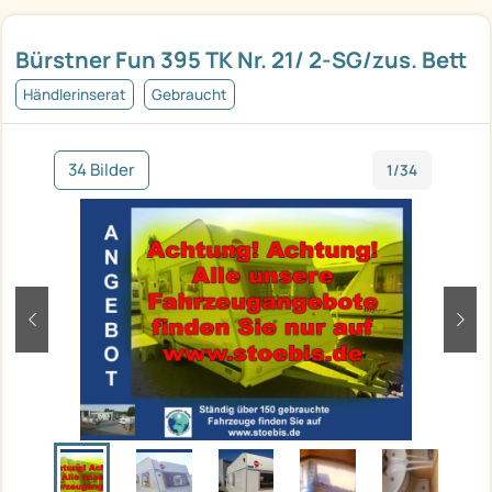
Bürstner Fun 395 TK Nr. 21/ 2-SG/zus. Bett
Händlerinserat
Gebraucht
34 Bilder
1/34
zurück
weit