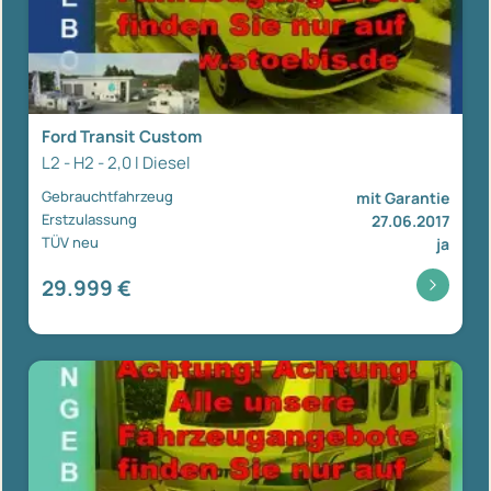
Ford Transit Custom
L2 - H2 - 2,0 l Diesel
Gebrauchtfahrzeug
mit Garantie
Erstzulassung
27.06.2017
TÜV neu
ja
29.999 €