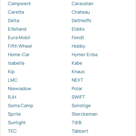
Campwerk
Caravelair
Caretta
Chateau
Delta
Dethleffs
Eifelland
Elddis
Eura Mobil
Fendt
Fifth Wheel
Hobby
Home-Car
Hymer Eriba
Isabella
Kabe
Kip
Knaus
LMC
NEXT
Niewiadow
Polar
RJH
SWIFT
Soma Camp
Sonstige
Sprite
Sterckeman
Sunlight
T@B
TEC
Tabbert