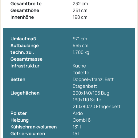
Gesamtbreite
232 cm
Gesamthöhe
261 cm
Innenhöhe
198 cm
Umlaufmaß
971 cm
Aufbaulänge
565 cm
techn. zul.
1.700 kg
Gesamtmasse
Infrastruktur
Küche
Toilette
Betten
Doppel-/franz. Bett
Etagenbett
Liegeflächen
200x140/106 Bug
190x110 Seite
210x80/70 Etagenbett
Polster
Ardo
Heizung
Combi 6
Kühlschrankvolumen
131 l
Gefriervolumen
15 l