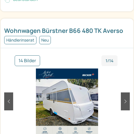
Wohnwagen Bürstner B66 480 TK Averso
Händlerinserat
Neu
14 Bilder
1/14
zurück
weit