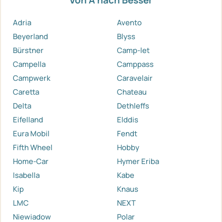
Adria
Avento
Beyerland
Blyss
Bürstner
Camp-let
Campella
Camppass
Campwerk
Caravelair
Caretta
Chateau
Delta
Dethleffs
Eifelland
Elddis
Eura Mobil
Fendt
Fifth Wheel
Hobby
Home-Car
Hymer Eriba
Isabella
Kabe
Kip
Knaus
LMC
NEXT
Niewiadow
Polar