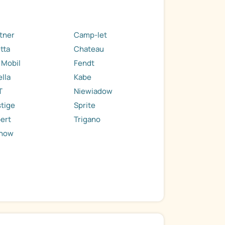
tner
Camp-let
tta
Chateau
 Mobil
Fendt
ella
Kabe
T
Niewiadow
tige
Sprite
ert
Trigano
now