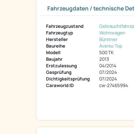
Fahrzeugdaten / technische Det
Fahrzeugzustand
Gebrauchtfahrz
Fahrzeugtyp
Wohnwagen
Hersteller
Bürstner
Baureihe
Averso Top
Modell
500 TK
Baujahr
2013
Erstzulassung
04/2014
Gasprüfung
07/2024
Dichtigkeitsprüfung
07/2024
Caraworld ID
cw-27465994