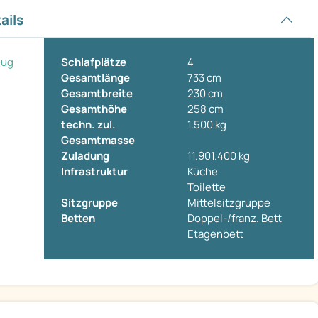
ails
eug
Schlafplätze
4
Gesamtlänge
733 cm
Gesamtbreite
230 cm
Gesamthöhe
258 cm
techn. zul.
1.500 kg
Gesamtmasse
Zuladung
11.901.400 kg
Infrastruktur
Küche
Toilette
Sitzgruppe
Mittelsitzgruppe
Betten
Doppel-/franz. Bett
Etagenbett