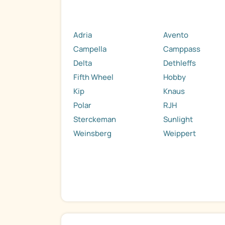
Adria
Avento
Campella
Camppass
Delta
Dethleffs
Fifth Wheel
Hobby
Kip
Knaus
Polar
RJH
Sterckeman
Sunlight
Weinsberg
Weippert