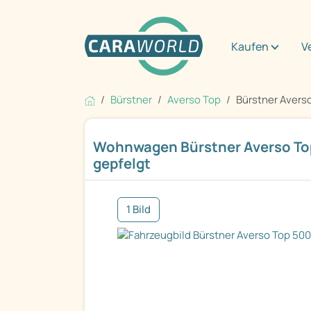
Kaufen
V
Bürstner
Averso Top
Bürstner Avers
Wohnwagen Bürstner Averso Top
gepfelgt
1 Bild