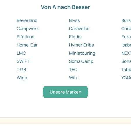
Von A nach Besser
Beyerland
Blyss
Bürs
Campwerk
Caravelair
Care
Eifelland
Elddis
Eura
Home-Car
Hymer Eriba
Isab
LMC
Miniatouring
NEX
SWIFT
Soma Camp
Sons
T@B
TEC
Tabb
Wigo
Wilk
YGO
Unsere Marken