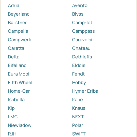
Adria
Avento
Beyerland
Blyss
Bürstner
Camp-let
Campella
Camppass
Campwerk
Caravelair
Caretta
Chateau
Delta
Dethleffs
Eifelland
Elddis
Eura Mobil
Fendt
Fifth Wheel
Hobby
Home-Car
Hymer Eriba
Isabella
Kabe
Kip
Knaus
LMC
NEXT
Niewiadow
Polar
RJH
SWIFT