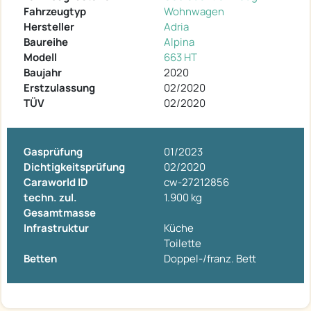
Fahrzeugtyp
Wohnwagen
Hersteller
Adria
Baureihe
Alpina
Modell
663 HT
Baujahr
2020
Erstzulassung
02/2020
TÜV
02/2020
Gasprüfung
01/2023
Dichtigkeitsprüfung
02/2020
Caraworld ID
cw-27212856
techn. zul.
1.900 kg
Gesamtmasse
Infrastruktur
Küche
Toilette
Betten
Doppel-/franz. Bett