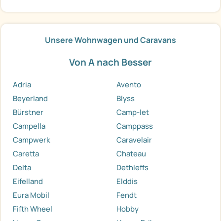
Unsere Wohnwagen und Caravans
Von A nach Besser
Adria
Avento
Beyerland
Blyss
Bürstner
Camp-let
Campella
Camppass
Campwerk
Caravelair
Caretta
Chateau
Delta
Dethleffs
Eifelland
Elddis
Eura Mobil
Fendt
Fifth Wheel
Hobby