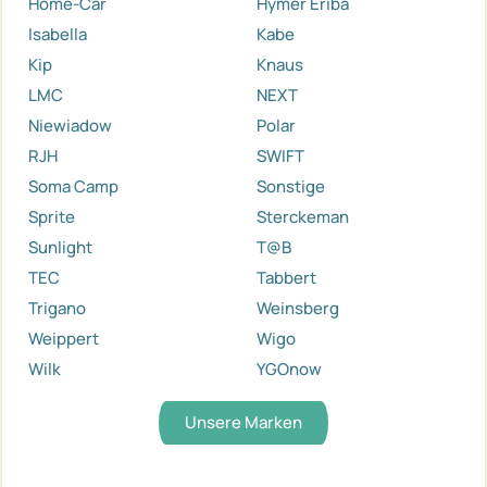
Home-Car
Hymer Eriba
Isabella
Kabe
Kip
Knaus
LMC
NEXT
Niewiadow
Polar
RJH
SWIFT
Soma Camp
Sonstige
Sprite
Sterckeman
Sunlight
T@B
TEC
Tabbert
Trigano
Weinsberg
Weippert
Wigo
Wilk
YGOnow
Unsere Marken