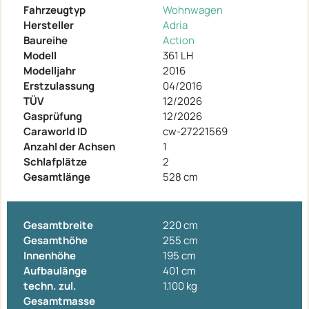
Fahrzeugtyp
Wohnwagen
Hersteller
Adria
Baureihe
Action
Modell
361 LH
Modelljahr
2016
Erstzulassung
04/2016
TÜV
12/2026
Gasprüfung
12/2026
Caraworld ID
cw-27221569
Anzahl der Achsen
1
Schlafplätze
2
Gesamtlänge
528 cm
Gesamtbreite
220 cm
Gesamthöhe
255 cm
Innenhöhe
195 cm
Aufbaulänge
401 cm
techn. zul.
1.100 kg
Gesamtmasse