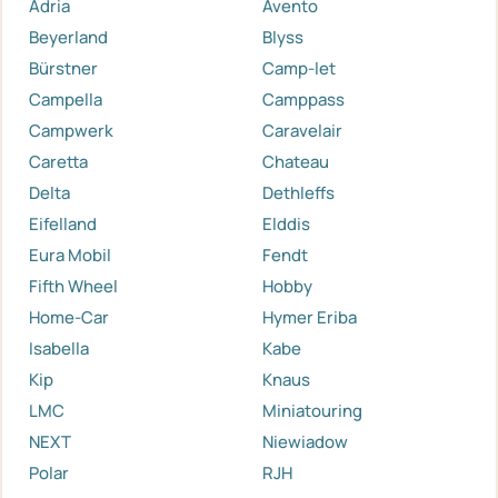
Adria
Avento
Beyerland
Blyss
Bürstner
Camp-let
Campella
Camppass
Campwerk
Caravelair
Caretta
Chateau
Delta
Dethleffs
Eifelland
Elddis
Eura Mobil
Fendt
Fifth Wheel
Hobby
Home-Car
Hymer Eriba
Isabella
Kabe
Kip
Knaus
LMC
Miniatouring
NEXT
Niewiadow
Polar
RJH