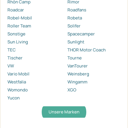
Rhön Camp
Rimor
Roadcar
Roadfans
Robel-Mobil
Robeta
Roller Team
Solifer
Sonstige
Spacecamper
Sun Living
Sunlight
TEC
THOR Motor Coach
Tischer
Tourne
VW
VanTourer
Vario Mobil
Weinsberg
Westfalia
Wingamm
Womondo
XGO
Yucon
Unsere Marken