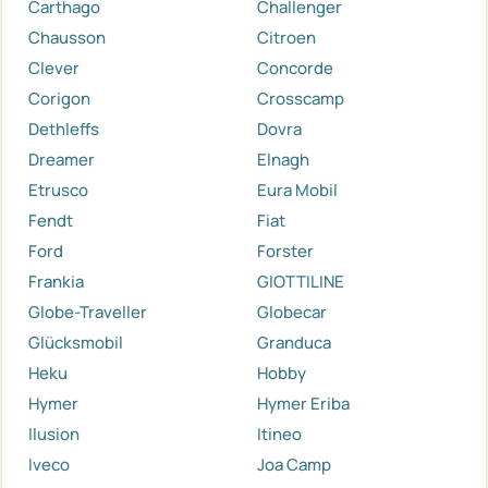
Carthago
Challenger
Chausson
Citroen
Clever
Concorde
Corigon
Crosscamp
Dethleffs
Dovra
Dreamer
Elnagh
Etrusco
Eura Mobil
Fendt
Fiat
Ford
Forster
Frankia
GIOTTILINE
Globe-Traveller
Globecar
Glücksmobil
Granduca
Heku
Hobby
Hymer
Hymer Eriba
Ilusion
Itineo
Iveco
Joa Camp