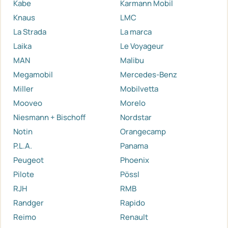
Kabe
Karmann Mobil
Knaus
LMC
La Strada
La marca
Laika
Le Voyageur
MAN
Malibu
Megamobil
Mercedes-Benz
Miller
Mobilvetta
Mooveo
Morelo
Niesmann + Bischoff
Nordstar
Notin
Orangecamp
P.L.A.
Panama
Peugeot
Phoenix
Pilote
Pössl
RJH
RMB
Randger
Rapido
Reimo
Renault