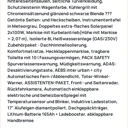
hintereSeitensäulen, seitliche Türverkleidung,
Schutzleistenin Wagenfarbe, Kühlergrill mit
Chromeinsätzenund glänzend schwarze Blende ???
Getönte Seiten- und Heckscheiben, Instrumententafel
in Meteorgrau, Doppeltes extra-flaches Solarpanel
2x100W, Markise mit Kurbelantrieb(Höhe mit Markise
= 2,07 m), Isolierte 8L Heißwasseranlage (GAS/230V)
Zubehörpaket -
Dachhimmelisolierung,
Komfortmatratze, Heckklappenmarkise, tragbare
Toilette mit 10 l Fassungsvermögen,
PACK SAFETY
Spurverlassenswarnung, Müdigkeitswarnung, ADAS-
Desaktivierungstaste, AEBS inter urban + city
Automatisches Fern-/Abblendlicht, Toter-Winkel-
Warner,
ASSISTENTEN-PAKET,
Front- und Seitenradar,
Rückfahrkamera, Automatisch einklappbare
elektrische und beheizbareSpiegel mit
Temperatursensor und Blinker, Induktive Ladestation,
17" Alufelgen diamantpoliert, Dachgepäckträger,
Lithium-Batterie 165Ah + Ladebooster,
abklappbare
Handbremse