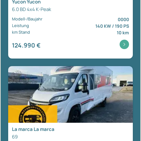
Yucon Yucon
6.0 BD 4x4 K-Peak
Modell-/Baujahr
0000
Leistung
140 KW / 190 PS
km Stand
10 km
124.990 €
La marca La marca
69