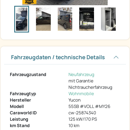
Fahrzeugdaten / technische Details
Fahrzeugzustand
Neufahrzeug
mit Garantie
Nichtraucherfahrzeug
Fahrzeugtyp
Wohnmobile
Hersteller
Yucon
Modell
55SB #VOLL #MY26
Caraworld ID
cw-25874340
Leistung
125 kW/170 PS
km Stand
10 km