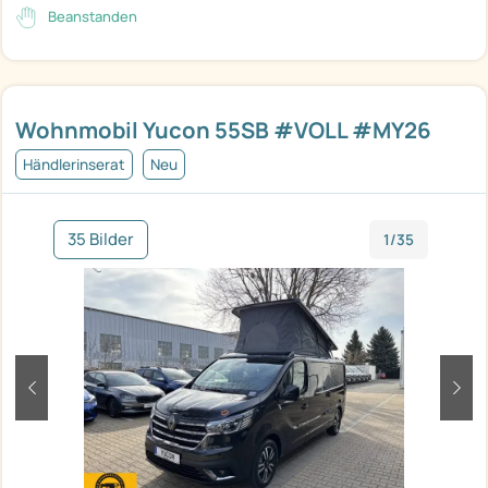
Beanstanden
Wohnmobil Yucon 55SB #VOLL #MY26
Händlerinserat
Neu
35 Bilder
1/35
zurück
weit