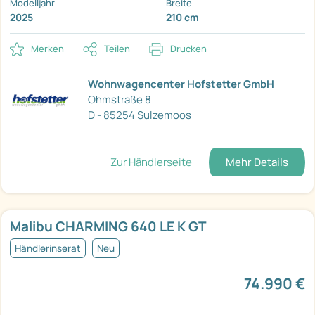
Modelljahr
Breite
2025
210 cm
Merken
Teilen
Drucken
Wohnwagencenter Hofstetter GmbH
Ohmstraße 8
D - 85254 Sulzemoos
Zur Händlerseite
Mehr Details
Malibu CHARMING 640 LE K GT
Händlerinserat
Neu
74.990 €