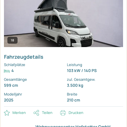
18
Fahrzeugdetails
Schlafplätze
Leistung
4
103 kW / 140 PS
Gesamtlänge
zul. Gesamtgew.
599 cm
3.500 kg
Modelljahr
Breite
2025
210 cm
Merken
Teilen
Drucken
Wohnwagencenter Hofstetter GmbH