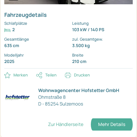
Fahrzeugdetails
Schlafplätze
Leistung
2
103 kW / 140 PS
Gesamtlänge
zul. Gesamtgew.
635 cm
3.500 kg
Modelljahr
Breite
2025
210 cm
Merken
Teilen
Drucken
Wohnwagencenter Hofstetter GmbH
Ohmstraße 8
D - 85254 Sulzemoos
Zur Händlerseite
Mehr Details