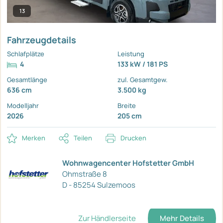
13
Fahrzeugdetails
Schlafplätze
Leistung
4
133 kW / 181 PS
Gesamtlänge
zul. Gesamtgew.
636 cm
3.500 kg
Modelljahr
Breite
2026
205 cm
Merken
Teilen
Drucken
Wohnwagencenter Hofstetter GmbH
Ohmstraße 8
D - 85254 Sulzemoos
Zur Händlerseite
Mehr Details