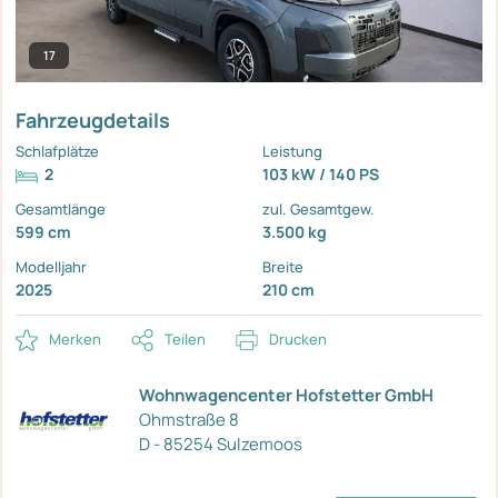
17
Fahrzeugdetails
Schlafplätze
Leistung
2
103 kW / 140 PS
Gesamtlänge
zul. Gesamtgew.
599 cm
3.500 kg
Modelljahr
Breite
2025
210 cm
Merken
Teilen
Drucken
Wohnwagencenter Hofstetter GmbH
Ohmstraße 8
D - 85254 Sulzemoos