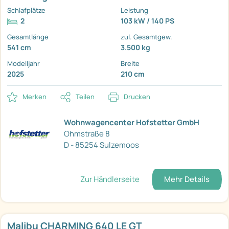
Schlafplätze
Leistung
2
103 kW / 140 PS
Gesamtlänge
zul. Gesamtgew.
541 cm
3.500 kg
Modelljahr
Breite
2025
210 cm
Merken
Teilen
Drucken
Wohnwagencenter Hofstetter GmbH
Ohmstraße 8
D - 85254 Sulzemoos
Zur Händlerseite
Mehr Details
Malibu CHARMING 640 LE GT