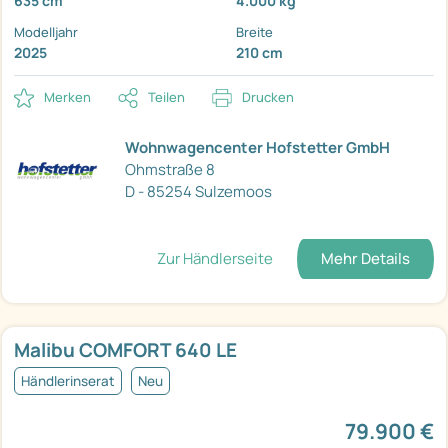
635 cm
4.000 kg
Modelljahr
Breite
2025
210 cm
Merken
Teilen
Drucken
Wohnwagencenter Hofstetter GmbH
Ohmstraße 8
D - 85254 Sulzemoos
Zur Händlerseite
Mehr Details
Malibu COMFORT 640 LE
Händlerinserat
Neu
79.900 €