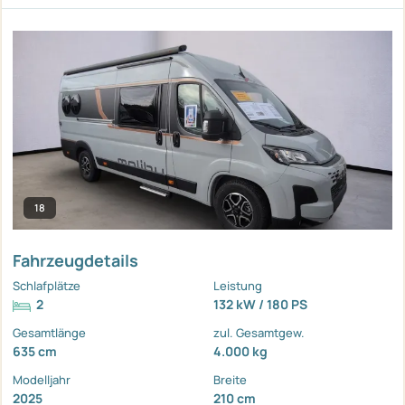
18
Fahrzeugdetails
Schlafplätze
Leistung
2
132 kW / 180 PS
Gesamtlänge
zul. Gesamtgew.
635 cm
4.000 kg
Modelljahr
Breite
2025
210 cm