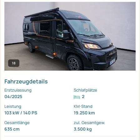
18
Fahrzeugdetails
Erstzulassung
Schlafplätze
04/2025
2
Leistung
KM-Stand
103 kW / 140 PS
19.250 km
Gesamtlänge
zul. Gesamtgew.
635 cm
3.500 kg