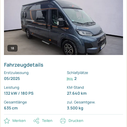
18
Fahrzeugdetails
Erstzulassung
Schlafplätze
05/2025
2
Leistung
KM-Stand
132 kW / 180 PS
27.640 km
Gesamtlänge
zul. Gesamtgew.
635 cm
3.500 kg
Merken
Teilen
Drucken