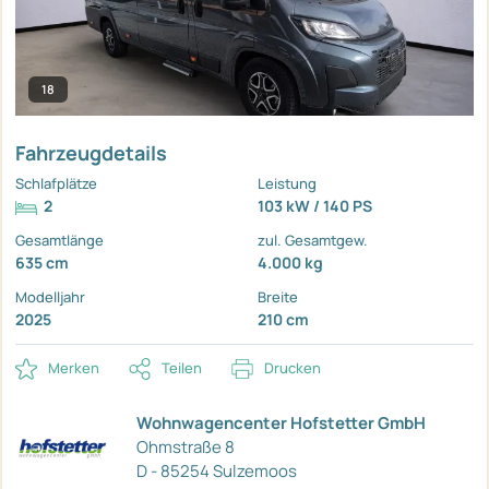
18
Fahrzeugdetails
Schlafplätze
Leistung
2
103 kW / 140 PS
Gesamtlänge
zul. Gesamtgew.
635 cm
4.000 kg
Modelljahr
Breite
2025
210 cm
Merken
Teilen
Drucken
Wohnwagencenter Hofstetter GmbH
Ohmstraße 8
D - 85254 Sulzemoos