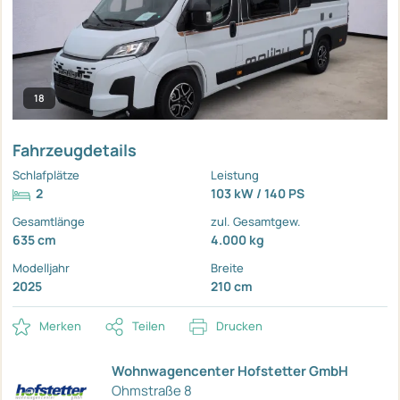
18
Fahrzeugdetails
Schlafplätze
Leistung
2
103 kW / 140 PS
Gesamtlänge
zul. Gesamtgew.
635 cm
4.000 kg
Modelljahr
Breite
2025
210 cm
Merken
Teilen
Drucken
Wohnwagencenter Hofstetter GmbH
Ohmstraße 8