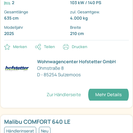
2
103 kW / 140 PS
Gesamtlänge
zul. Gesamtgew.
635 cm
4.000 kg
Modelljahr
Breite
2025
210 cm
Merken
Teilen
Drucken
Wohnwagencenter Hofstetter GmbH
Ohmstraße 8
D - 85254 Sulzemoos
Zur Händlerseite
Mehr Details
Malibu COMFORT 640 LE
Händlerinserat
Neu