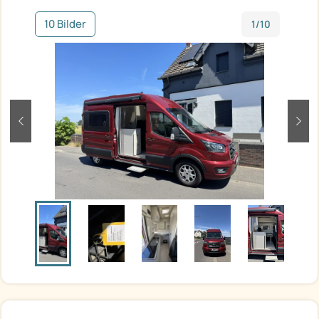
10 Bilder
1/10
zurück
weit