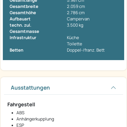
Gesamtlänge
5.981 cm
Gesamtbreite
2.059 cm
Gesamthöhe
2.786 cm
Aufbauart
Campervan
techn. zul.
3.500 kg
Gesamtmasse
Infrastruktur
Küche
Toilette
Betten
Doppel-/franz. Bett
Ausstattungen
Fahrgestell
ABS
Anhängerkupplung
ESP