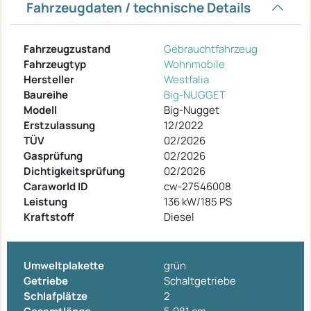
Fahrzeugdaten / technische Details
Fahrzeugzustand
Gebrauchtfahrzeug
Fahrzeugtyp
Wohnmobile
Hersteller
Westfalia
Baureihe
Big-NUGGET
Modell
Big-Nugget
Erstzulassung
12/2022
TÜV
02/2026
Gasprüfung
02/2026
Dichtigkeitsprüfung
02/2026
Caraworld ID
cw-27546008
Leistung
136 kW/185 PS
Kraftstoff
Diesel
Umweltplakette
grün
Getriebe
Schaltgetriebe
Schlafplätze
2