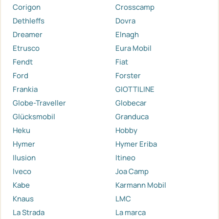
Corigon
Crosscamp
Dethleffs
Dovra
Dreamer
Elnagh
Etrusco
Eura Mobil
Fendt
Fiat
Ford
Forster
Frankia
GIOTTILINE
Globe-Traveller
Globecar
Glücksmobil
Granduca
Heku
Hobby
Hymer
Hymer Eriba
Ilusion
Itineo
Iveco
Joa Camp
Kabe
Karmann Mobil
Knaus
LMC
La Strada
La marca