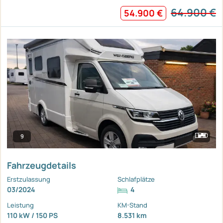
64.900 €
54.900 €
9
Fahrzeugdetails
Erstzulassung
Schlafplätze
03/2024
4
Leistung
KM-Stand
110 kW / 150 PS
8.531 km