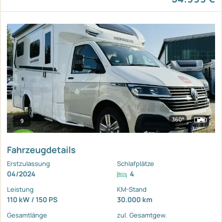
360°
9
Fahrzeugdetails
Erstzulassung
Schlafplätze
04/2024
4
Leistung
KM-Stand
110 kW / 150 PS
30.000 km
Gesamtlänge
zul. Gesamtgew.