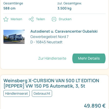
Gesamtlänge
zul. Gesamtgew.
588 cm
3.500 kg
Merken
Teilen
Drucken
Autodienst u. Caravancenter Gubalski
Gewerbegebiet Nord 7
D - 16845 Neustadt
Zur Händlerseite
Mehr Details
Weinsberg X-CURSION VAN 500 LT EDITION
[PEPPER] VW 150 PS Automatik, 3, 5t
Händlerinserat
Gebraucht
49.890 €