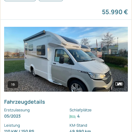
55.990 €
19
Fahrzeugdetails
Erstzulassung
Schlafplätze
05/2023
4
Leistung
KM-Stand
110 kW / 150 PS
49.990 km