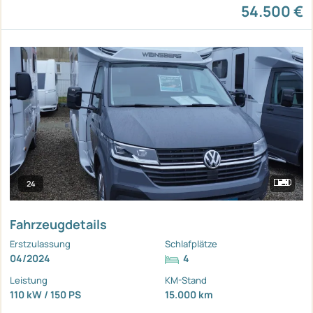
54.500 €
24
Fahrzeugdetails
Erstzulassung
Schlafplätze
04/2024
4
Leistung
KM-Stand
110 kW / 150 PS
15.000 km