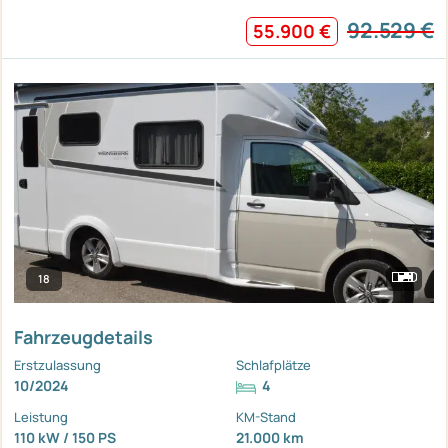
92.529 €
55.900 €
18
Fahrzeugdetails
Erstzulassung
Schlafplätze
10/2024
4
Leistung
KM-Stand
110 kW / 150 PS
21.000 km