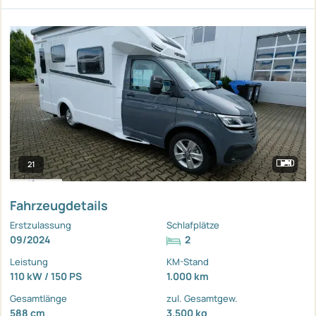
21
Fahrzeugdetails
Erstzulassung
Schlafplätze
09/2024
2
Leistung
KM-Stand
110 kW / 150 PS
1.000 km
Gesamtlänge
zul. Gesamtgew.
588 cm
3.500 kg