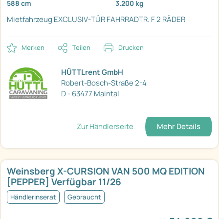
588 cm
3.200 kg
Mietfahrzeug
EXCLUSIV-TÜR
FAHRRADTR. F 2 RÄDER
Merken
Teilen
Drucken
HÜTTLrent GmbH
Robert-Bosch-Straße 2-4
D - 63477 Maintal
Zur Händlerseite
Mehr Details
Weinsberg X-CURSION VAN 500 MQ EDITION
[PEPPER] Verfügbar 11/26
Händlerinserat
Gebraucht