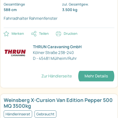
Gesamtlänge
zul. Gesamtgew.
588 cm
3.500 kg
Fahrradhalter
Rahmenfenster
Merken
Teilen
Drucken
THRUN Caravaning GmbH
Kölner Straße 238-240
D - 45481 Mülheim/Ruhr
Zur Händlerseite
Mehr Details
Weinsberg X-Cursion Van Edition Pepper 500
MQ 3500kg
Händlerinserat
Gebraucht