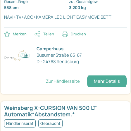
Gesamtlänge
zul. Gesamtgew.
588 cm
3.200 kg
NAVI+TV+ACC+KAMERA
LED LICHT
EASY MOVE BETT
Merken
Teilen
Drucken
Camperhuus
Büsumer Straße 65-67
D - 24768 Rendsburg
Zur Händlerseite
Mehr Details
Weinsberg X-CURSION VAN 500 LT
Automatik*Abstandstem.*
Händlerinserat
Gebraucht