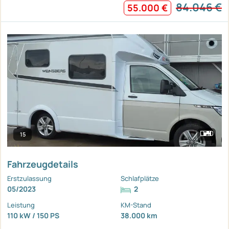
84.046 €
55.000 €
15
Fahrzeugdetails
Erstzulassung
Schlafplätze
05/2023
2
Leistung
KM-Stand
110 kW / 150 PS
38.000 km