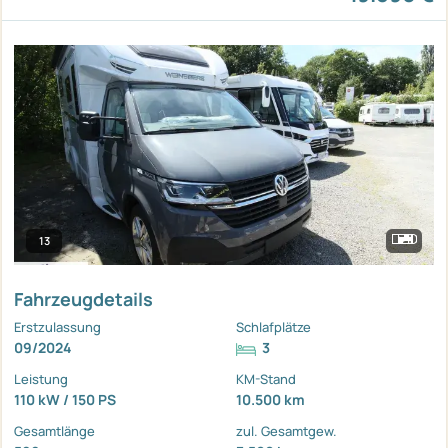
13
Fahrzeugdetails
Erstzulassung
Schlafplätze
09/2024
3
Leistung
KM-Stand
110 kW / 150 PS
10.500 km
Gesamtlänge
zul. Gesamtgew.