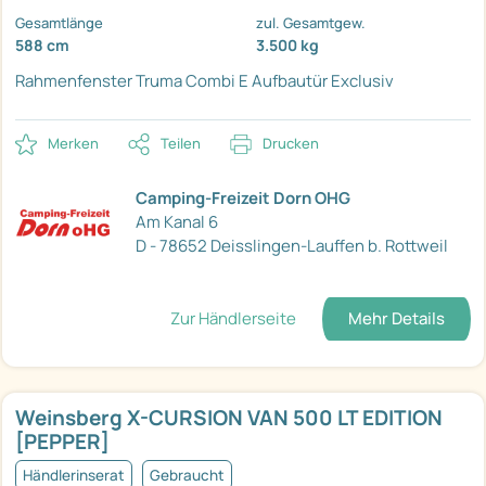
Gesamtlänge
zul. Gesamtgew.
588 cm
3.500 kg
Rahmenfenster
Truma Combi E
Aufbautür Exclusiv
Merken
Teilen
Drucken
Camping-Freizeit Dorn OHG
Am Kanal 6
D - 78652 Deisslingen-Lauffen b. Rottweil
Zur Händlerseite
Mehr Details
Weinsberg X-CURSION VAN 500 LT EDITION
[PEPPER]
Händlerinserat
Gebraucht