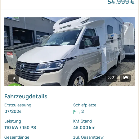
54.999 €
360°
9
Fahrzeugdetails
Erstzulassung
Schlafplätze
07/2024
2
Leistung
KM-Stand
110 kW / 150 PS
45.000 km
Gesamtlänge
zul. Gesamtgew.