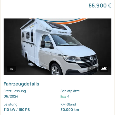
55.900 €
360°
15
Fahrzeugdetails
Erstzulassung
Schlafplätze
06/2024
4
Leistung
KM-Stand
110 kW / 150 PS
30.000 km