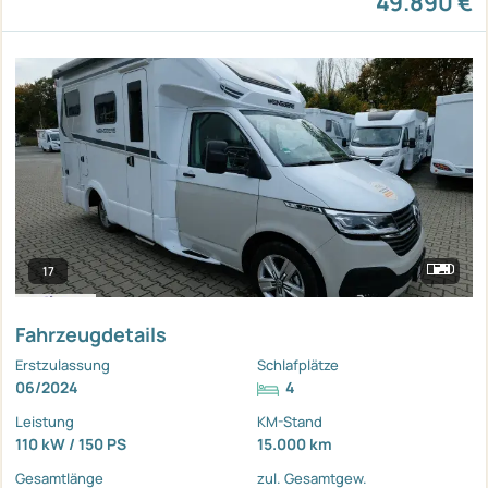
49.890 €
17
Fahrzeugdetails
Erstzulassung
Schlafplätze
06/2024
4
Leistung
KM-Stand
110 kW / 150 PS
15.000 km
Gesamtlänge
zul. Gesamtgew.