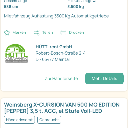
Gesamtlänge
zul. Gesamtgew.
588 cm
3.500 kg
Mietfahrzeug
Auflastung 3500 Kg
Automatikgetriebe
Merken
Teilen
Drucken
HÜTTLrent GmbH
Robert-Bosch-Straße 2-4
D - 63477 Maintal
Zur Händlerseite
Mehr Details
Weinsberg X-CURSION VAN 500 MQ EDITION
[PEPPER] 3,5 t. ACC, el.Stufe Voll-LED
Händlerinserat
Gebraucht