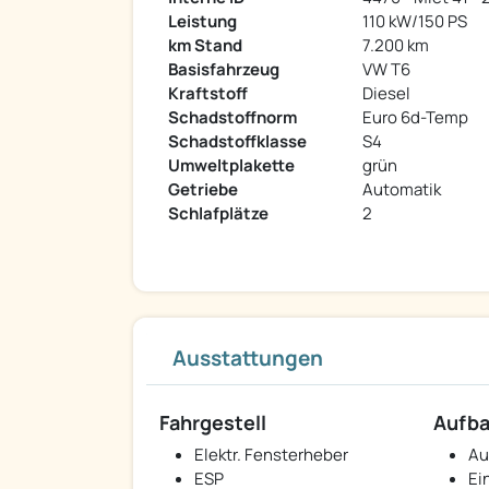
Leistung
110 kW/150 PS
km Stand
7.200 km
Basisfahrzeug
VW T6
Kraftstoff
Diesel
Schadstoffnorm
Euro 6d-Temp
Schadstoffklasse
S4
Umweltplakette
grün
Getriebe
Automatik
Schlafplätze
2
Ausstattungen
Fahrgestell
Aufb
Elektr. Fensterheber
Au
ESP
Ei