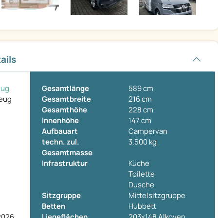
ails
eug
Gesamtlänge
589 cm
zeug
Gesamtbreite
216 cm
Gesamthöhe
228 cm
Innenhöhe
147 cm
Aufbauart
Campervan
techn. zul.
3.500 kg
Gesamtmasse
Infrastruktur
Küche
Toilette
Dusche
Sitzgruppe
Mittelsitzgruppe
Betten
Hubbett
 2026
Liegeflächen
203x148 Alkoven