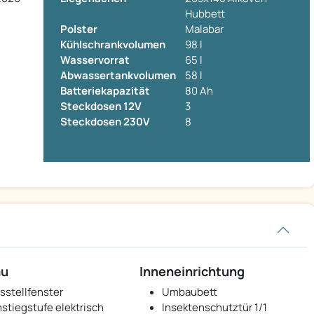
Hubbett
Polster
Malabar
Kühlschrankvolumen
98 l
Wasservorrat
65 l
Abwassertankvolumen
58 l
Batteriekapazität
80 Ah
Steckdosen 12V
3
Steckdosen 230V
8
au
Inneneinrichtung
sstellfenster
Umbaubett
nstiegstufe elektrisch
Insektenschutztür 1/1