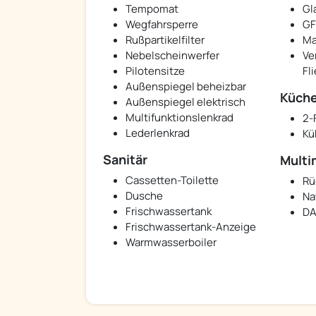
Tempomat
Gl
Wegfahrsperre
GF
Rußpartikelfilter
Ma
Nebelscheinwerfer
Ve
Pilotensitze
Fl
Außenspiegel beheizbar
Küch
Außenspiegel elektrisch
Multifunktionslenkrad
2-
Lederlenkrad
Kü
Sanitär
Multi
Cassetten-Toilette
Rü
Dusche
Na
Frischwassertank
DA
Frischwassertank-Anzeige
Warmwasserboiler