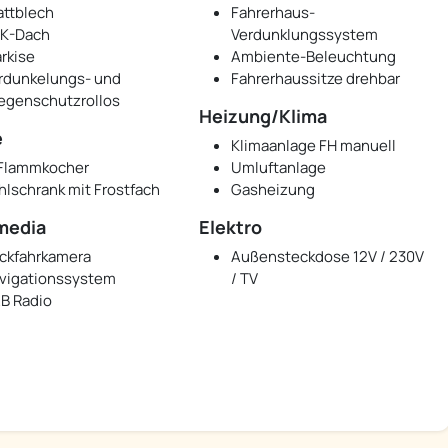
attblech
Fahrerhaus-
K-Dach
Verdunklungssystem
rkise
Ambiente-Beleuchtung
rdunkelungs- und
Fahrerhaussitze drehbar
iegenschutzrollos
Heizung/Klima
e
Klimaanlage FH manuell
Flammkocher
Umluftanlage
hlschrank mit Frostfach
Gasheizung
media
Elektro
ckfahrkamera
Außensteckdose 12V / 230V
vigationssystem
/ TV
B Radio