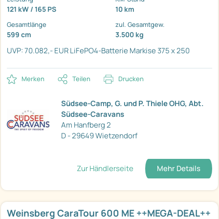
121 kW / 165 PS
10 km
Gesamtlänge
zul. Gesamtgew.
599 cm
3.500 kg
UVP: 70.082,- EUR
LiFePO4-Batterie
Markise 375 x 250
Merken
Teilen
Drucken
Südsee-Camp, G. und P. Thiele OHG, Abt.
Südsee-Caravans
Am Hanfberg 2
D - 29649 Wietzendorf
Zur Händlerseite
Mehr Details
Weinsberg CaraTour 600 ME ++MEGA-DEAL++