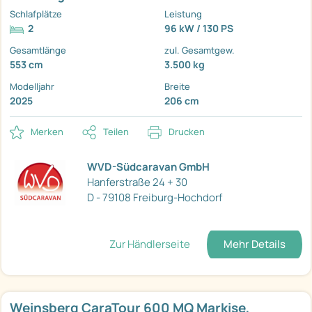
Schlafplätze
Leistung
2
96 kW / 130 PS
Gesamtlänge
zul. Gesamtgew.
553 cm
3.500 kg
Modelljahr
Breite
2025
206 cm
Merken
Teilen
Drucken
WVD-Südcaravan GmbH
Hanferstraße 24 + 30
D - 79108 Freiburg-Hochdorf
Zur Händlerseite
Mehr Details
Weinsberg CaraTour 600 MQ Markise,