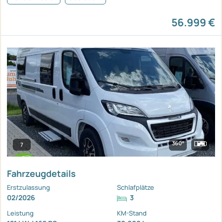
56.999 €
360°
7
Fahrzeugdetails
Erstzulassung
Schlafplätze
02/2026
3
Leistung
KM-Stand