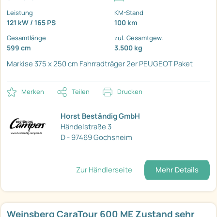
Leistung
KM-Stand
121 kW / 165 PS
100 km
Gesamtlänge
zul. Gesamtgew.
599 cm
3.500 kg
Markise 375 x 250 cm
Fahrradträger 2er
PEUGEOT Paket
Merken
Teilen
Drucken
Horst Beständig GmbH
Händelstraße 3
D - 97469 Gochsheim
Zur Händlerseite
Mehr Details
Weinsberg CaraTour 600 ME Zustand sehr