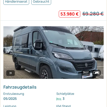
Händlerinserat
Gebraucht
69.280 €
53.980 €
360°
31
Fahrzeugdetails
Erstzulassung
Schlafplätze
05/2025
3
Leistung
KM-Stand