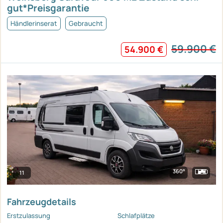
gut*Preisgarantie
Händlerinserat
Gebraucht
59.900 €
54.900 €
360°
11
Fahrzeugdetails
Erstzulassung
Schlafplätze