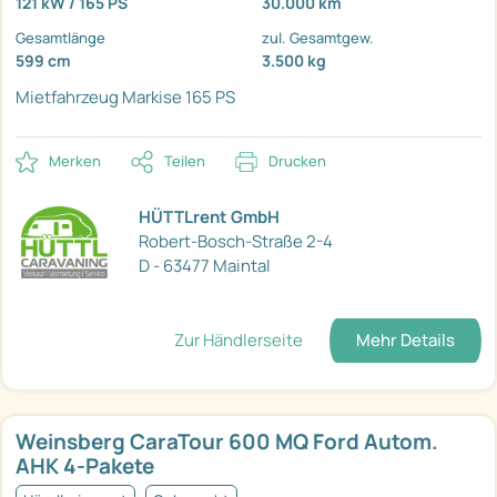
121 kW / 165 PS
30.000 km
Gesamtlänge
zul. Gesamtgew.
599 cm
3.500 kg
Mietfahrzeug
Markise
165 PS
Merken
Teilen
Drucken
HÜTTLrent GmbH
Robert-Bosch-Straße 2-4
D - 63477 Maintal
Zur Händlerseite
Mehr Details
Weinsberg CaraTour 600 MQ Ford Autom.
AHK 4-Pakete