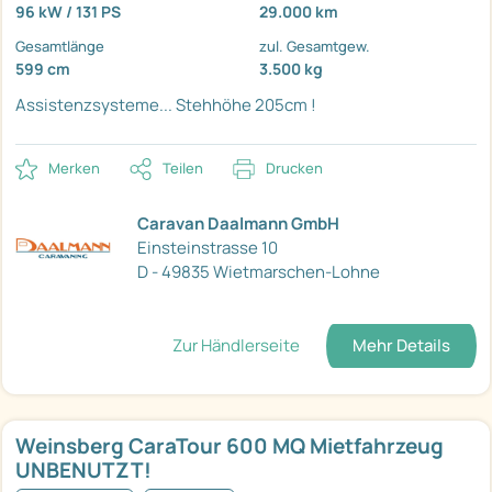
96 kW / 131 PS
29.000 km
Gesamtlänge
zul. Gesamtgew.
599 cm
3.500 kg
Assistenzsysteme...
Stehhöhe 205cm !
Merken
Teilen
Drucken
Caravan Daalmann GmbH
Einsteinstrasse 10
D - 49835 Wietmarschen-Lohne
Zur Händlerseite
Mehr Details
Weinsberg CaraTour 600 MQ Mietfahrzeug
UNBENUTZT!