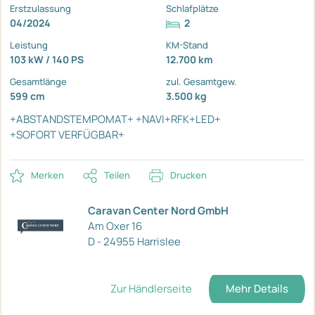
Erstzulassung
Schlafplätze
04/2024
2
Leistung
KM-Stand
103 kW / 140 PS
12.700 km
Gesamtlänge
zul. Gesamtgew.
599 cm
3.500 kg
+ABSTANDSTEMPOMAT+
+NAVI+RFK+LED+
+SOFORT VERFÜGBAR+
Merken
Teilen
Drucken
Caravan Center Nord GmbH
Am Oxer 16
D - 24955 Harrislee
Zur Händlerseite
Mehr Details