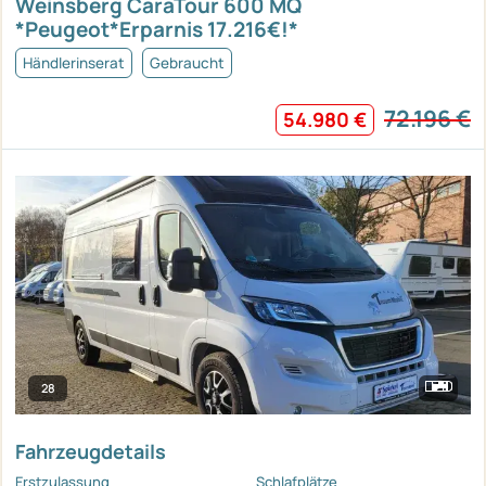
Weinsberg CaraTour 600 MQ
*Peugeot*Erparnis 17.216€!*
Händlerinserat
Gebraucht
72.196 €
54.980 €
28
Fahrzeugdetails
Erstzulassung
Schlafplätze