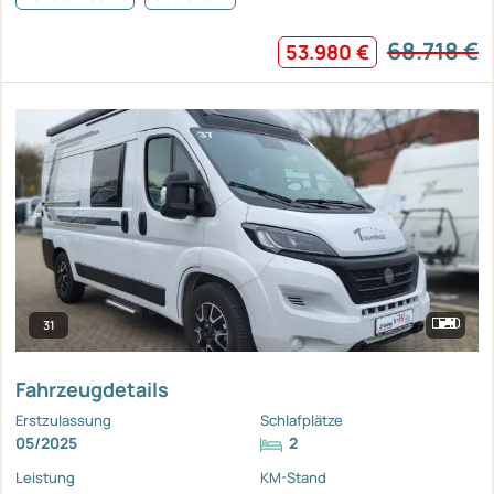
68.718 €
53.980 €
31
Fahrzeugdetails
Erstzulassung
Schlafplätze
05/2025
2
Leistung
KM-Stand