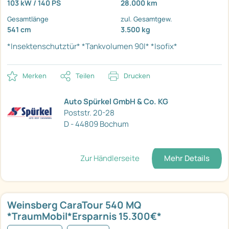
103 kW / 140 PS
28.000 km
Gesamtlänge
zul. Gesamtgew.
541 cm
3.500 kg
*Insektenschutztür*
*Tankvolumen 90l*
*Isofix*
Merken
Teilen
Drucken
Auto Spürkel GmbH & Co. KG
Poststr. 20-28
D - 44809 Bochum
Zur Händlerseite
Mehr Details
Weinsberg CaraTour 540 MQ
*TraumMobil*Ersparnis 15.300€*