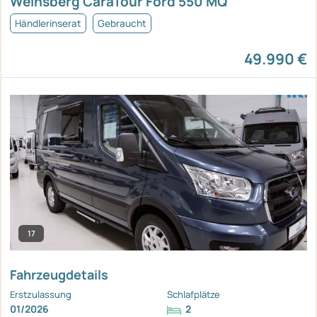
Weinsberg CaraTour Ford 550 MQ
Händlerinserat
Gebraucht
49.990 €
17
Fahrzeugdetails
Erstzulassung
Schlafplätze
01/2026
2