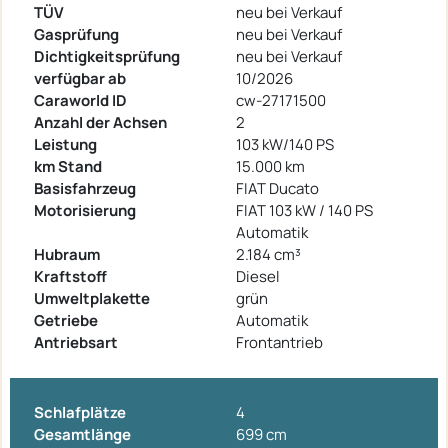
TÜV
neu bei Verkauf
Gasprüfung
neu bei Verkauf
Dichtigkeitsprüfung
neu bei Verkauf
verfügbar ab
10/2026
Caraworld ID
cw-27171500
Anzahl der Achsen
2
Leistung
103 kW/140 PS
km Stand
15.000 km
Basisfahrzeug
FIAT Ducato
Motorisierung
FIAT 103 kW / 140 PS
Automatik
Hubraum
2.184 cm³
Kraftstoff
Diesel
Umweltplakette
grün
Getriebe
Automatik
Antriebsart
Frontantrieb
Schlafplätze
4
Gesamtlänge
699 cm