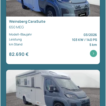
Weinsberg CaraSuite
650 MEG
Modell-/Baujahr
03/2026
Leistung
103 KW / 140 PS
km Stand
5 km
82.690 €