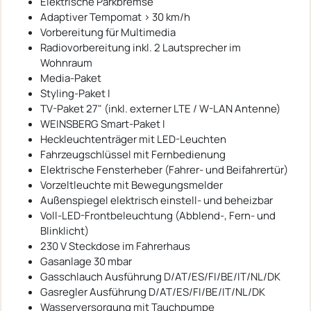
Elektrische Parkbremse
Adaptiver Tempomat > 30 km/h
Vorbereitung für Multimedia
Radiovorbereitung inkl. 2 Lautsprecher im
Wohnraum
Media-Paket
Styling-Paket I
TV-Paket 27" (inkl. externer LTE / W-LAN Antenne)
WEINSBERG Smart-Paket I
Heckleuchtenträger mit LED-Leuchten
Fahrzeugschlüssel mit Fernbedienung
Elektrische Fensterheber (Fahrer- und Beifahrertür)
Vorzeltleuchte mit Bewegungsmelder
Außenspiegel elektrisch einstell- und beheizbar
Voll-LED-Frontbeleuchtung (Abblend-, Fern- und
Blinklicht)
230 V Steckdose im Fahrerhaus
Gasanlage 30 mbar
Gasschlauch Ausführung D/AT/ES/FI/BE/IT/NL/DK
Gasregler Ausführung D/AT/ES/FI/BE/IT/NL/DK
Wasserversorgung mit Tauchpumpe