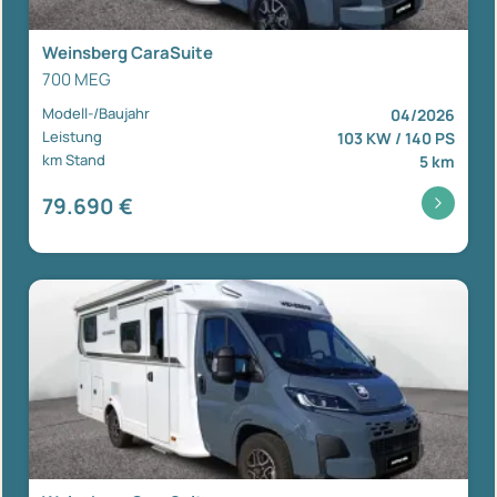
Weinsberg CaraSuite
700 MEG
Modell-/Baujahr
04/2026
Leistung
103 KW / 140 PS
km Stand
5 km
79.690 €