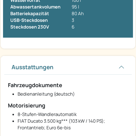
Wasservorrat
100 l
Abwassertankvolumen
95 l
Batteriekapazität
80 Ah
USB-Steckdosen
3
Steckdosen 230V
6
Ausstattungen
Fahrzeugdokumente
Bedienanleitung (deutsch)
Motorisierung
8-Stufen-Wandlerautomatik
FIAT Ducato 3.500 kg*** (103 kW / 140 PS);
Frontantrieb; Euro 6e-bis