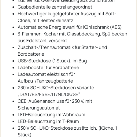
Küchenrückwandverkleidung aus Schichtstoff
Gasbedienteile zentral angeordnet
Hochwertiger kugelgeführter Auszug mit Soft-
Close, mit Besteckeinsatz
Automatische Energiewahl für Kühlschrank (AES)
3-Flammen-Kocher mit Glasabdeckung, Spülbecken
aus Edelstahl, versenkt
Zuschalt-/Trennautomatik für Starter- und
Bordbatterie
USB-Steckdose (1 Stück), im Bug
Ladebooster für Bordbatterie
Ladeautomat elektrisch für
Aufbau-/Fahrzeugbatterie
230 V SCHUKO-Steckdosen Variante
„D/AT/ES/FI/BE/IT/NL/DK/SE“
CEE-Außenanschluss für 230 V, mit
Sicherungsautomat
LED-Beleuchtung im Wohnraum
LED-Beleuchtung im T-Raum
230 V SCHUKO-Steckdose zusätzlich, (Küche, 1
Stück)