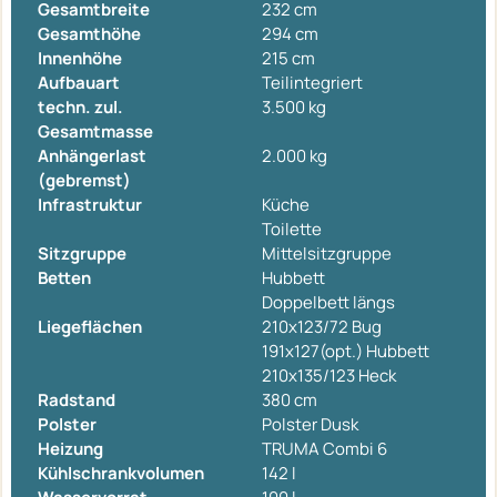
Gesamtbreite
232 cm
Gesamthöhe
294 cm
Innenhöhe
215 cm
Aufbauart
Teilintegriert
techn. zul.
3.500 kg
Gesamtmasse
Anhängerlast
2.000 kg
(gebremst)
Infrastruktur
Küche
Toilette
Sitzgruppe
Mittelsitzgruppe
Betten
Hubbett
Doppelbett längs
Liegeflächen
210x123/72 Bug
191x127(opt.) Hubbett
210x135/123 Heck
Radstand
380 cm
Polster
Polster Dusk
Heizung
TRUMA Combi 6
Kühlschrankvolumen
142 l