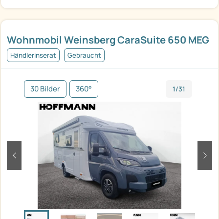
Wohnmobil Weinsberg CaraSuite 650 MEG
Händlerinserat
Gebraucht
30 Bilder
360°
1/31
zurück
weit