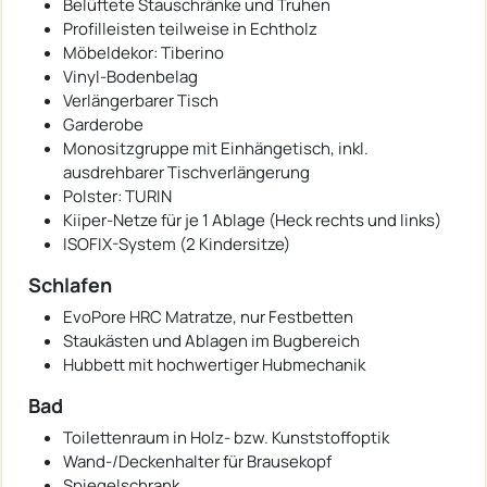
Belüftete Stauschränke und Truhen
Profilleisten teilweise in Echtholz
Möbeldekor: Tiberino
Vinyl-Bodenbelag
Verlängerbarer Tisch
Garderobe
Monositzgruppe mit Einhängetisch, inkl.
ausdrehbarer Tischverlängerung
Polster: TURIN
Kiiper-Netze für je 1 Ablage (Heck rechts und links)
ISOFIX-System (2 Kindersitze)
Schlafen
EvoPore HRC Matratze, nur Festbetten
Staukästen und Ablagen im Bugbereich
Hubbett mit hochwertiger Hubmechanik
Bad
Toilettenraum in Holz- bzw. Kunststoffoptik
Wand-/Deckenhalter für Brausekopf
Spiegelschrank