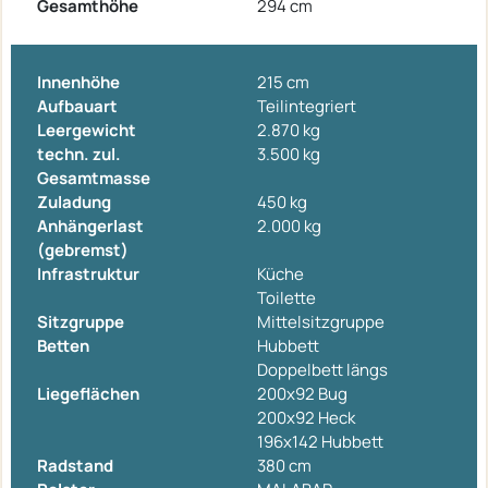
Gesamthöhe
294 cm
Innenhöhe
215 cm
Aufbauart
Teilintegriert
Leergewicht
2.870 kg
techn. zul.
3.500 kg
Gesamtmasse
Zuladung
450 kg
Anhängerlast
2.000 kg
(gebremst)
Infrastruktur
Küche
Toilette
Sitzgruppe
Mittelsitzgruppe
Betten
Hubbett
Doppelbett längs
Liegeflächen
200x92 Bug
200x92 Heck
196x142 Hubbett
Radstand
380 cm