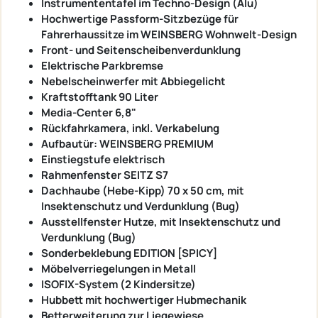
Instrumententafel im Techno-Design (Alu)
Hochwertige Passform-Sitzbezüge für
Fahrerhaussitze im WEINSBERG Wohnwelt-Design
Front- und Seitenscheibenverdunklung
Elektrische Parkbremse
Nebelscheinwerfer mit Abbiegelicht
Kraftstofftank 90 Liter
Media-Center 6,8"
Rückfahrkamera, inkl. Verkabelung
Aufbautür: WEINSBERG PREMIUM
Einstiegstufe elektrisch
Rahmenfenster SEITZ S7
Dachhaube (Hebe-Kipp) 70 x 50 cm, mit
Insektenschutz und Verdunklung (Bug)
Ausstellfenster Hutze, mit Insektenschutz und
Verdunklung (Bug)
Sonderbeklebung EDITION [SPICY]
Möbelverriegelungen in Metall
ISOFIX-System (2 Kindersitze)
Hubbett mit hochwertiger Hubmechanik
Betterweiterung zur Liegewiese