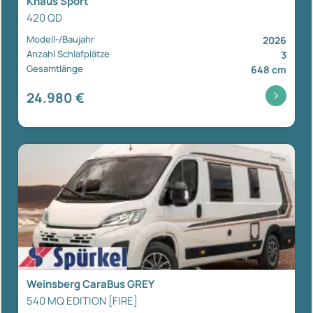
Knaus Sport
420 QD
Modell-/Baujahr
2026
Anzahl Schlafplätze
3
Gesamtlänge
648 cm
24.980 €
Weinsberg CaraBus GREY
540 MQ EDITION [FIRE]