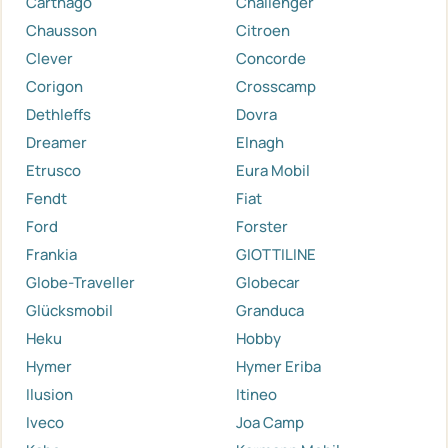
Carthago
Challenger
Chausson
Citroen
Clever
Concorde
Corigon
Crosscamp
Dethleffs
Dovra
Dreamer
Elnagh
Etrusco
Eura Mobil
Fendt
Fiat
Ford
Forster
Frankia
GIOTTILINE
Globe-Traveller
Globecar
Glücksmobil
Granduca
Heku
Hobby
Hymer
Hymer Eriba
Ilusion
Itineo
Iveco
Joa Camp