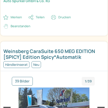
Auto Spürkel GmbH & Co. KG
Merken
Teilen
Drucken
Beanstanden
Weinsberg CaraSuite 650 MEG EDITION
[SPICY] Edition Spicy*Automatik
Händlerinserat
Neu
39 Bilder
1/39