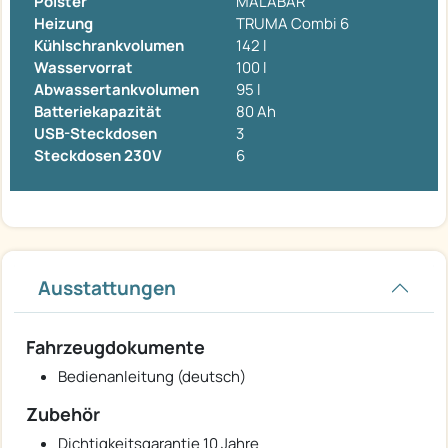
Polster
MALABAR
Heizung
TRUMA Combi 6
Kühlschrankvolumen
142 l
Wasservorrat
100 l
Abwassertankvolumen
95 l
Batteriekapazität
80 Ah
USB-Steckdosen
3
Steckdosen 230V
6
Ausstattungen
Fahrzeugdokumente
Bedienanleitung (deutsch)
Zubehör
Dichtigkeitsgarantie 10 Jahre