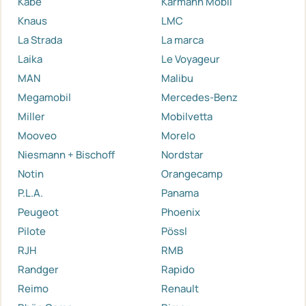
Kabe
Karmann Mobil
Knaus
LMC
La Strada
La marca
Laika
Le Voyageur
MAN
Malibu
Megamobil
Mercedes-Benz
Miller
Mobilvetta
Mooveo
Morelo
Niesmann + Bischoff
Nordstar
Notin
Orangecamp
P.L.A.
Panama
Peugeot
Phoenix
Pilote
Pössl
RJH
RMB
Randger
Rapido
Reimo
Renault