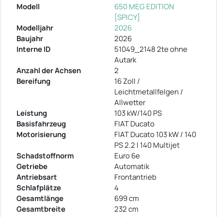
Modell
650 MEG EDITION
[SPICY]
Modelljahr
2026
Baujahr
2026
Interne ID
51049_2148 2te ohne
Autark
Anzahl der Achsen
2
Bereifung
16 Zoll /
Leichtmetallfelgen /
Allwetter
Leistung
103 kW/140 PS
Basisfahrzeug
FIAT Ducato
Motorisierung
FIAT Ducato 103 kW / 140
PS 2.2 l 140 Multijet
Schadstoffnorm
Euro 6e
Getriebe
Automatik
Antriebsart
Frontantrieb
Schlafplätze
4
Gesamtlänge
699 cm
Gesamtbreite
232 cm