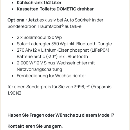
Kühlschrank 142 Liter
Kassetten-Toilette DOMETIC drehbar
Optional: J
etzt exklusiv bei Auto Spürkel: in der
Sonderedition TraumMobil® autark-e :
2 x Solarmodul 120 Wp
Solar-Laderegler 350 Wp inkl. Bluetooth Dongle
270 Ah/12 V Lithium-Eisenphosphat (LiFeP04)
Batterie arctic (-30°) inkl. Bluetooth
2.000 W/12 V Sinus-Wechselrichter mit
Netzvorrangschaltung
Fernbedienung für Wechselrichter
für einen Sonderpreis für Sie von 3998,-€ (Ersparnis
1.901€)
Haben Sie Fragen oder Wünsche zu diesem Modell?
Kontaktieren Sie uns gern.