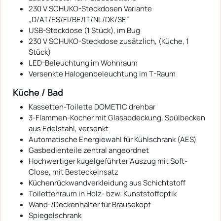
230 V SCHUKO-Steckdosen Variante
„D/AT/ES/FI/BE/IT/NL/DK/SE“
USB-Steckdose (1 Stück), im Bug
230 V SCHUKO-Steckdose zusätzlich, (Küche, 1
Stück)
LED-Beleuchtung im Wohnraum
Versenkte Halogenbeleuchtung im T-Raum
Küche / Bad
Kassetten-Toilette DOMETIC drehbar
3-Flammen-Kocher mit Glasabdeckung, Spülbecken
aus Edelstahl, versenkt
Automatische Energiewahl für Kühlschrank (AES)
Gasbedienteile zentral angeordnet
Hochwertiger kugelgeführter Auszug mit Soft-
Close, mit Besteckeinsatz
Küchenrückwandverkleidung aus Schichtstoff
Toilettenraum in Holz- bzw. Kunststoffoptik
Wand-/Deckenhalter für Brausekopf
Spiegelschrank