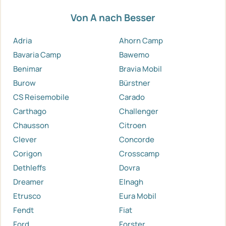
Von A nach Besser
Adria
Ahorn Camp
Bavaria Camp
Bawemo
Benimar
Bravia Mobil
Burow
Bürstner
CS Reisemobile
Carado
Carthago
Challenger
Chausson
Citroen
Clever
Concorde
Corigon
Crosscamp
Dethleffs
Dovra
Dreamer
Elnagh
Etrusco
Eura Mobil
Fendt
Fiat
Ford
Forster