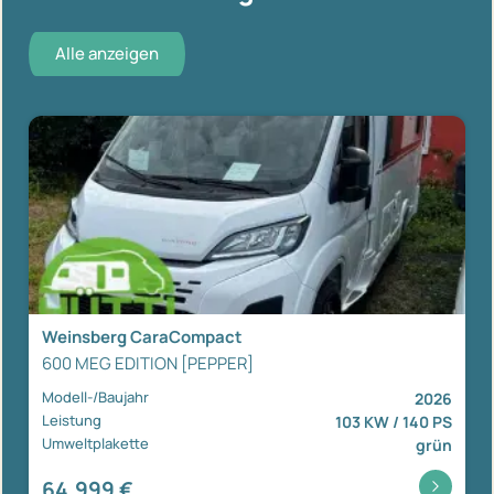
Alle anzeigen
Weinsberg CaraCompact
600 MEG EDITION [PEPPER]
Modell-/Baujahr
2026
Leistung
103 KW / 140 PS
Umweltplakette
grün
64.999 €