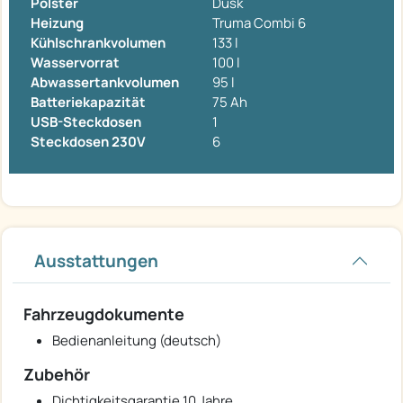
Polster
Dusk
Heizung
Truma Combi 6
Kühlschrankvolumen
133 l
Wasservorrat
100 l
Abwassertankvolumen
95 l
Batteriekapazität
75 Ah
USB-Steckdosen
1
Steckdosen 230V
6
Ausstattungen
Fahrzeugdokumente
Bedienanleitung (deutsch)
Zubehör
Dichtigkeitsgarantie 10 Jahre