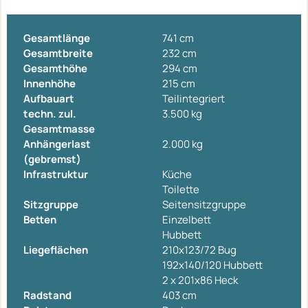
Gesamtlänge
741 cm
Gesamtbreite
232 cm
Gesamthöhe
294 cm
Innenhöhe
215 cm
Aufbauart
Teilintegriert
techn. zul.
3.500 kg
Gesamtmasse
Anhängerlast
2.000 kg
(gebremst)
Infrastruktur
Küche
Toilette
Sitzgruppe
Seitensitzgruppe
Betten
Einzelbett
Hubbett
Liegeflächen
210x123/72 Bug
192x140/120 Hubbett
2 x 201x86 Heck
Radstand
403 cm