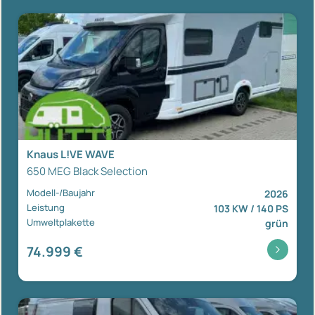
Knaus L!VE WAVE
650 MEG Black Selection
Modell-/Baujahr
2026
Leistung
103 KW / 140 PS
Umweltplakette
grün
74.999 €