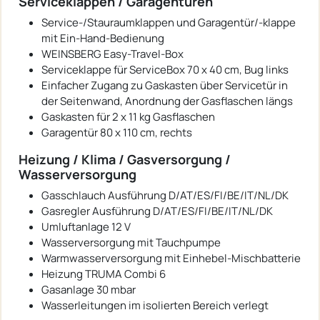
Serviceklappen / Garagentüren
Service-/Stauraumklappen und Garagentür/-klappe
mit Ein-Hand-Bedienung
WEINSBERG Easy-Travel-Box
Serviceklappe für ServiceBox 70 x 40 cm, Bug links
Einfacher Zugang zu Gaskasten über Servicetür in
der Seitenwand, Anordnung der Gasflaschen längs
Gaskasten für 2 x 11 kg Gasflaschen
Garagentür 80 x 110 cm, rechts
Heizung / Klima / Gasversorgung /
Wasserversorgung
Gasschlauch Ausführung D/AT/ES/FI/BE/IT/NL/DK
Gasregler Ausführung D/AT/ES/FI/BE/IT/NL/DK
Umluftanlage 12 V
Wasserversorgung mit Tauchpumpe
Warmwasserversorgung mit Einhebel-Mischbatterie
Heizung TRUMA Combi 6
Gasanlage 30 mbar
Wasserleitungen im isolierten Bereich verlegt