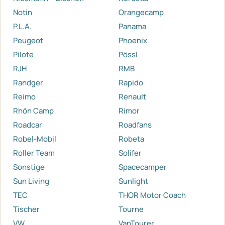
Notin
Orangecamp
P.L.A.
Panama
Peugeot
Phoenix
Pilote
Pössl
RJH
RMB
Randger
Rapido
Reimo
Renault
Rhön Camp
Rimor
Roadcar
Roadfans
Robel-Mobil
Robeta
Roller Team
Solifer
Sonstige
Spacecamper
Sun Living
Sunlight
TEC
THOR Motor Coach
Tischer
Tourne
VW
VanTourer