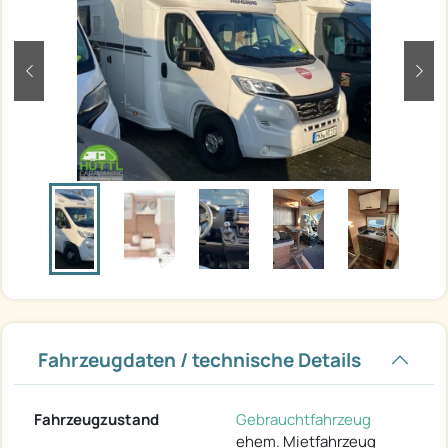
zurück
weit
Fahrzeugdaten / technische Details
Fahrzeugzustand
Gebrauchtfahrzeug
ehem. Mietfahrzeug