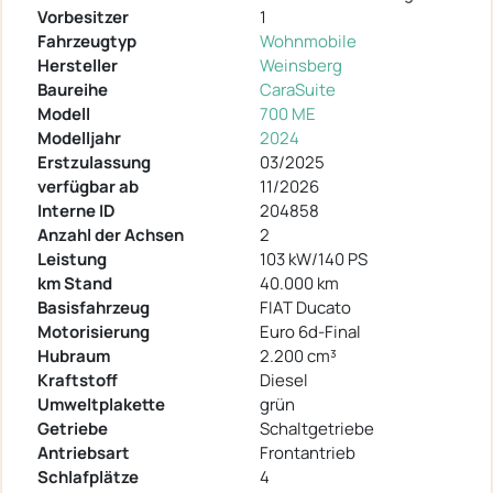
Vorbesitzer
1
Fahrzeugtyp
Wohnmobile
Hersteller
Weinsberg
Baureihe
CaraSuite
Modell
700 ME
Modelljahr
2024
Erstzulassung
03/2025
verfügbar ab
11/2026
Interne ID
204858
Anzahl der Achsen
2
Leistung
103 kW/140 PS
km Stand
40.000 km
Basisfahrzeug
FIAT Ducato
Motorisierung
Euro 6d-Final
Hubraum
2.200 cm³
Kraftstoff
Diesel
Umweltplakette
grün
Getriebe
Schaltgetriebe
Antriebsart
Frontantrieb
Schlafplätze
4