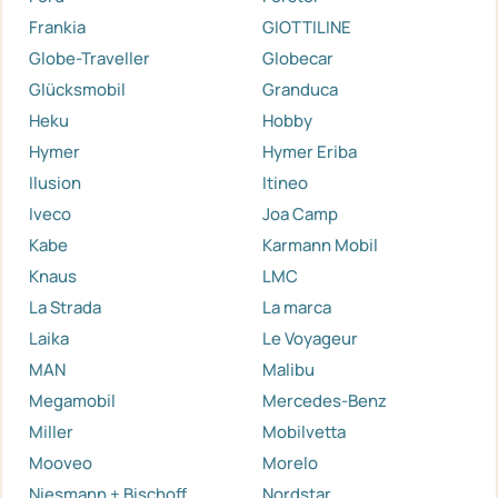
Frankia
GIOTTILINE
Globe-Traveller
Globecar
Glücksmobil
Granduca
Heku
Hobby
Hymer
Hymer Eriba
Ilusion
Itineo
Iveco
Joa Camp
Kabe
Karmann Mobil
Knaus
LMC
La Strada
La marca
Laika
Le Voyageur
MAN
Malibu
Megamobil
Mercedes-Benz
Miller
Mobilvetta
Mooveo
Morelo
Niesmann + Bischoff
Nordstar