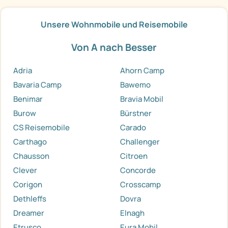
Unsere Wohnmobile und Reisemobile
Von A nach Besser
Adria
Ahorn Camp
Bavaria Camp
Bawemo
Benimar
Bravia Mobil
Burow
Bürstner
CS Reisemobile
Carado
Carthago
Challenger
Chausson
Citroen
Clever
Concorde
Corigon
Crosscamp
Dethleffs
Dovra
Dreamer
Elnagh
Etrusco
Eura Mobil