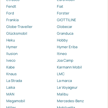
Fendt
Fiat
Ford
Forster
Frankia
GIOTTILINE
Globe-Traveller
Globecar
Glücksmobil
Granduca
Heku
Hobby
Hymer
Hymer Eriba
Ilusion
Itineo
Iveco
Joa Camp
Kabe
Karmann Mobil
Knaus
LMC
La Strada
La marca
Laika
Le Voyageur
MAN
Malibu
Megamobil
Mercedes-Benz
Miller
Mobilvetta