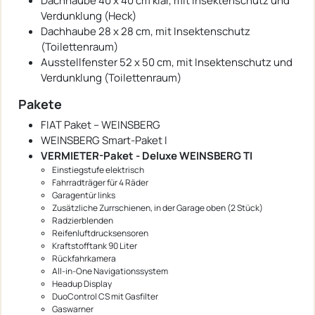
Dachhaube 40 x 40 cm klar, mit Insektenschutz und
Verdunklung (Heck)
Dachhaube 28 x 28 cm, mit Insektenschutz
(Toilettenraum)
Ausstellfenster 52 x 50 cm, mit Insektenschutz und
Verdunklung (Toilettenraum)
Pakete
FIAT Paket – WEINSBERG
WEINSBERG Smart-Paket I
VERMIETER-Paket - Deluxe WEINSBERG TI
Einstiegstufe elektrisch
Fahrradträger für 4 Räder
Garagentür links
Zusätzliche Zurrschienen, in der Garage oben (2 Stück)
Radzierblenden
Reifenluftdrucksensoren
Kraftstofftank 90 Liter
Rückfahrkamera
All-in-One Navigationssystem
Headup Display
DuoControl CS mit Gasfilter
Gaswarner