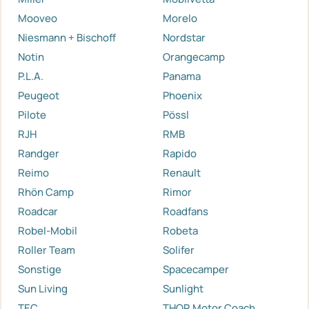
Mooveo
Morelo
Niesmann + Bischoff
Nordstar
Notin
Orangecamp
P.L.A.
Panama
Peugeot
Phoenix
Pilote
Pössl
RJH
RMB
Randger
Rapido
Reimo
Renault
Rhön Camp
Rimor
Roadcar
Roadfans
Robel-Mobil
Robeta
Roller Team
Solifer
Sonstige
Spacecamper
Sun Living
Sunlight
TEC
THOR Motor Coach