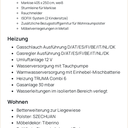
Markise 405 x 250 cm, weiß
Sturmleine für Markise
Rauchmelder
ISOFIX-System (2 Kindersitze)
Zusätzliche Bezugsstoffgarnitur für Wohnraumpolster
Möbelverriegelungen in Metall
Heizung
Gasschlauch Ausführung D/AT/ES/FI/BE/IT/NL/DK
Gasregler Ausführung D/AT/ES/FI/BE/IT/NL/DK
Umluftanlage 12 V
Wasserversorgung mit Tauchpumpe
Warmwasserversorgung mit Einhebel-Mischbatterie
Heizung TRUMA Combi 6
Gasanlage 30 mbar
Wasserleitungen im isolierten Bereich verlegt
Wohnen
Betterweiterung zur Liegewiese
Polster: SZECHUAN
Möbeldekor: Tiberino