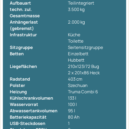
Aufbauart
Teilintegriert
techn. zul.
3.500 kg
Gesamtmasse
Anhängerlast
2.000 kg
(gebremst)
Infrastruktur
Küche
Toilette
Sitzgruppe
Seitensitzgruppe
Betten
Einzelbett
Hubbett
Liegeflächen
210x123/72 Bug
2 x 201x86 Heck
Radstand
403 cm
Polster
Szechuan
Heizung
Truma Combi 6
Kühlschrankvolumen
133 l
Wasservorrat
100 l
Abwassertankvolumen
95 l
Batteriekapazität
80 Ah
USB-Steckdosen
1