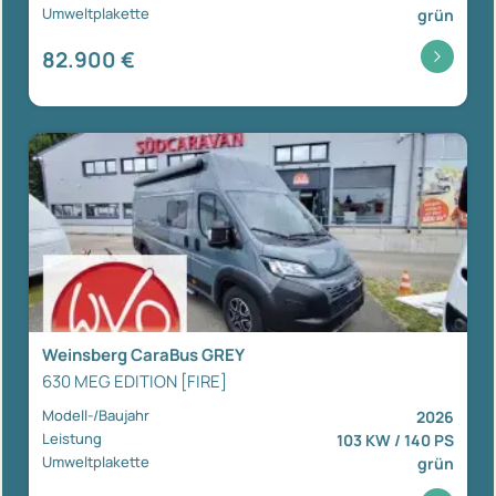
Umweltplakette
grün
82.900 €
Weinsberg CaraBus GREY
630 MEG EDITION [FIRE]
Modell-/Baujahr
2026
Leistung
103 KW / 140 PS
Umweltplakette
grün