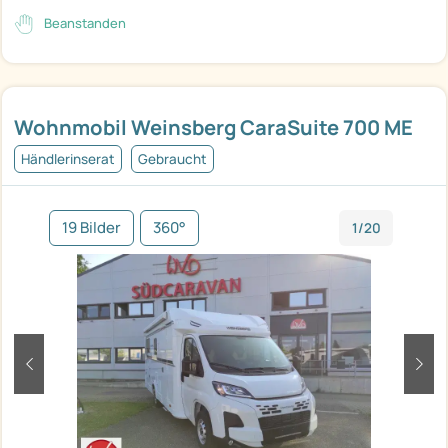
Beanstanden
Wohnmobil Weinsberg CaraSuite 700 ME
Händlerinserat
Gebraucht
19 Bilder
360°
1/20
zurück
weit