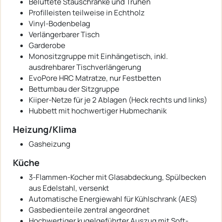
Belüftete Stauschränke und Truhen
Profilleisten teilweise in Echtholz
Vinyl-Bodenbelag
Verlängerbarer Tisch
Garderobe
Monositzgruppe mit Einhängetisch, inkl.
ausdrehbarer Tischverlängerung
EvoPore HRC Matratze, nur Festbetten
Bettumbau der Sitzgruppe
Kiiper-Netze für je 2 Ablagen (Heck rechts und links)
Hubbett mit hochwertiger Hubmechanik
Heizung/Klima
Gasheizung
Küche
3-Flammen-Kocher mit Glasabdeckung, Spülbecken
aus Edelstahl, versenkt
Automatische Energiewahl für Kühlschrank (AES)
Gasbedienteile zentral angeordnet
Hochwertiger kugelgeführter Auszug mit Soft-