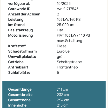
verfügbar ab
10/2026
Caraworld ID
cw-21717545
Anzahl der Achsen
2
Leistung
103 kW/140 PS
km Stand
25.000 km
Basisfahrzeug
Fiat
Motorisierung
FIAT 103 kW / 140 PS
man.Schaltung
Kraftstoff
Diesel
Schadstoffnorm
Euro 6e
Umweltplakette
grün
Getriebe
Schaltgetriebe
Antriebsart
Frontantrieb
Schlafplätze
5
Gesamtlänge
741 cm
Gesamtbreite
232 cm
Gesamthöhe
294 cm
Innenhöhe
215 cm