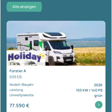
Alle anzeigen
Forster A
699 EB
Modell-/Baujahr
2026
Leistung
103 KW / 140 PS
Umweltplakette
grün
77.590 €