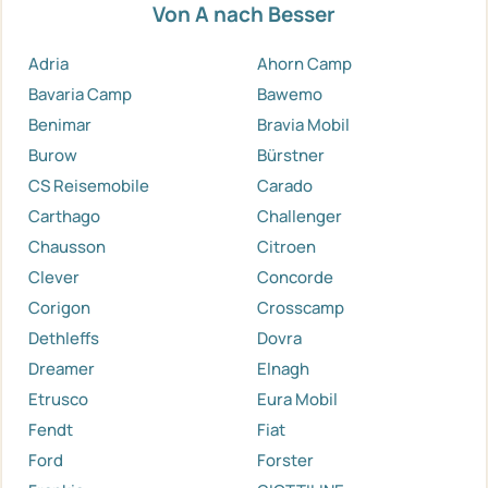
Von A nach Besser
Adria
Ahorn Camp
Bavaria Camp
Bawemo
Benimar
Bravia Mobil
Burow
Bürstner
CS Reisemobile
Carado
Carthago
Challenger
Chausson
Citroen
Clever
Concorde
Corigon
Crosscamp
Dethleffs
Dovra
Dreamer
Elnagh
Etrusco
Eura Mobil
Fendt
Fiat
Ford
Forster