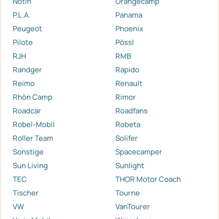
Notin
Orangecamp
P.L.A.
Panama
Peugeot
Phoenix
Pilote
Pössl
RJH
RMB
Randger
Rapido
Reimo
Renault
Rhön Camp
Rimor
Roadcar
Roadfans
Robel-Mobil
Robeta
Roller Team
Solifer
Sonstige
Spacecamper
Sun Living
Sunlight
TEC
THOR Motor Coach
Tischer
Tourne
VW
VanTourer