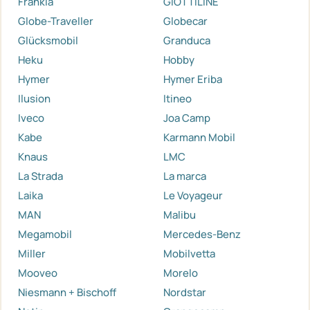
Frankia
GIOTTILINE
Globe-Traveller
Globecar
Glücksmobil
Granduca
Heku
Hobby
Hymer
Hymer Eriba
Ilusion
Itineo
Iveco
Joa Camp
Kabe
Karmann Mobil
Knaus
LMC
La Strada
La marca
Laika
Le Voyageur
MAN
Malibu
Megamobil
Mercedes-Benz
Miller
Mobilvetta
Mooveo
Morelo
Niesmann + Bischoff
Nordstar