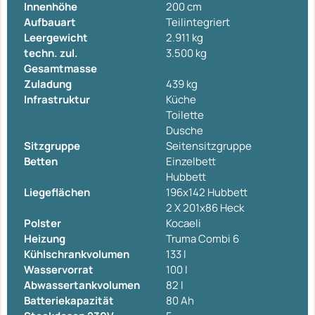
Innenhöhe
200 cm
Aufbauart
Teilintegriert
Leergewicht
2.911 kg
techn. zul.
3.500 kg
Gesamtmasse
Zuladung
439 kg
Infrastruktur
Küche
Toilette
Dusche
Sitzgruppe
Seitensitzgruppe
Betten
Einzelbett
Hubbett
Liegeflächen
196x142 Hubbett
2 X 201x86 Heck
Polster
Kocaeli
Heizung
Truma Combi 6
Kühlschrankvolumen
133 l
Wasservorrat
100 l
Abwassertankvolumen
82 l
Batteriekapazität
80 Ah