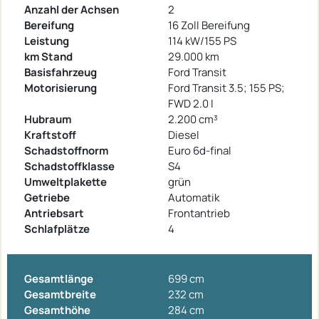
Anzahl der Achsen
2
Bereifung
16 Zoll Bereifung
Leistung
114 kW/155 PS
km Stand
29.000 km
Basisfahrzeug
Ford Transit
Motorisierung
Ford Transit 3.5; 155 PS;
FWD 2.0 l
Hubraum
2.200 cm³
Kraftstoff
Diesel
Schadstoffnorm
Euro 6d-final
Schadstoffklasse
S4
Umweltplakette
grün
Getriebe
Automatik
Antriebsart
Frontantrieb
Schlafplätze
4
Gesamtlänge
699 cm
Gesamtbreite
232 cm
Gesamthöhe
284 cm