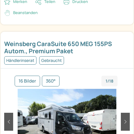
Merken
Teilen
Drucken
Beanstanden
Weinsberg CaraSuite 650 MEG 155PS
Autom., Premium Paket
Händlerinserat
Gebraucht
16 Bilder
360°
1/18
zurück
weit