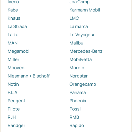
Iveco
Joa Camp
Kabe
Karmann Mobil
Knaus
LMC
La Strada
La marca
Laika
Le Voyageur
MAN
Malibu
Megamobil
Mercedes-Benz
Miller
Mobilvetta
Mooveo
Morelo
Niesmann + Bischoff
Nordstar
Notin
Orangecamp
P.L.A.
Panama
Peugeot
Phoenix
Pilote
Pössl
RJH
RMB
Randger
Rapido