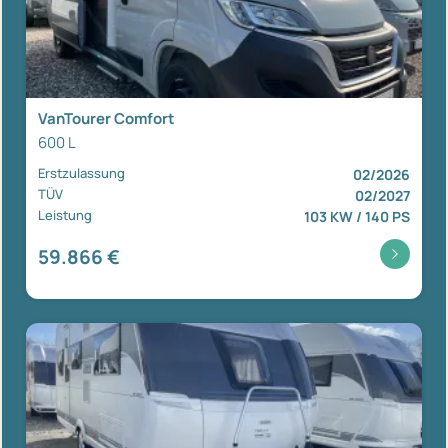
VanTourer Comfort
600 L
Erstzulassung
02/2026
TÜV
02/2027
Leistung
103 KW / 140 PS
59.866 €