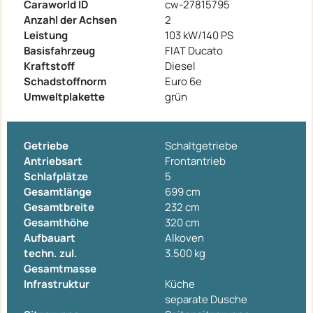
Caraworld ID
cw-27815795
Anzahl der Achsen
2
Leistung
103 kW/140 PS
Basisfahrzeug
FIAT Ducato
Kraftstoff
Diesel
Schadstoffnorm
Euro 6e
Umweltplakette
grün
Getriebe
Schaltgetriebe
Antriebsart
Frontantrieb
Schlafplätze
5
Gesamtlänge
699 cm
Gesamtbreite
232 cm
Gesamthöhe
320 cm
Aufbauart
Alkoven
techn. zul.
3.500 kg
Gesamtmasse
Infrastruktur
Küche
separate Dusche