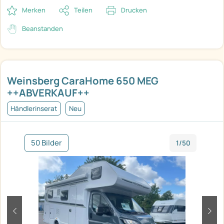
Merken
Teilen
Drucken
Beanstanden
Weinsberg CaraHome 650 MEG
++ABVERKAUF++
Händlerinserat
Neu
50 Bilder
1/50
zurück
weit