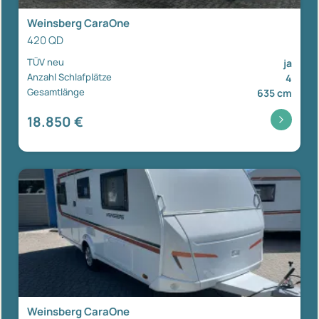
Weinsberg CaraOne
420 QD
TÜV neu
ja
Anzahl Schlafplätze
4
Gesamtlänge
635 cm
18.850 €
Weinsberg CaraOne