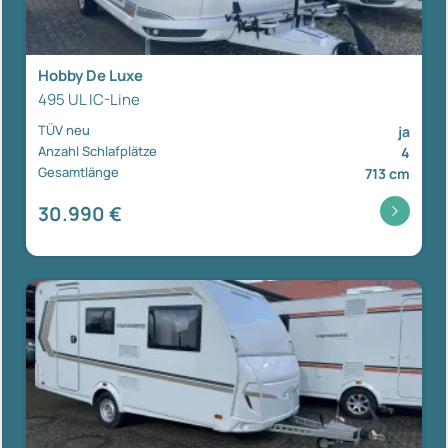
Hobby De Luxe
495 UL IC-Line
TÜV neu
ja
Anzahl Schlafplätze
4
Gesamtlänge
713 cm
30.990 €