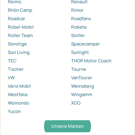
Reimo
Renault
Rhön Camp
Rimor
Roadcar
Roadfans
Robel-Mobil
Robeta
Roller Team
Solifer
Sonstige
Spacecamper
Sun Living
Sunlight
TEC
THOR Motor Coach
Tischer
Tourne
VW
VanTourer
Vario Mobil
Weinsberg
Westfalia
Wingamm
Womondo
XGO
Yucon
Unsere Marken