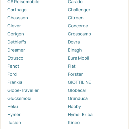
CS Reisemobile
Carado
Carthago
Challenger
Chausson
Citroen
Clever
Concorde
Corigon
Crosscamp
Dethleffs
Dovra
Dreamer
Elnagh
Etrusco
Eura Mobil
Fendt
Fiat
Ford
Forster
Frankia
GIOTTILINE
Globe-Traveller
Globecar
Glücksmobil
Granduca
Heku
Hobby
Hymer
Hymer Eriba
Ilusion
Itineo