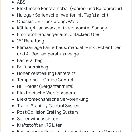
ABS
Elektrische Fensterheber (Fahrer- und Beifahrertür)
Halogen Serienscheinwerfer mit Tagfahrlicht
Chassis Uni-Lackierung: Weiß
Kühlergrill schwarz, mit verchromter Spange
Frontstoßfänger genarbt, unlackiert Grau
15" Bereifung
Klimaanlage Fahrerhaus, manuell – inkl. Pollenfilter
und Außentemperaturanzeige
Fahrerairbag
Beifahrerairbag
Höhenverstellung Fahrersitz
Tempomat – Cruise Control
Hill Holder (Berganfahrhilfe)
Elektronische Wegfahrsperre
Elektromechanische Servolenkung
Trailer Stability Control System
Post Collision Braking System
Seitenwindassistent
Kraftstofftank 75 Liter
Fahrzeugschlüssel mit Fernbedienung zur Ver- und