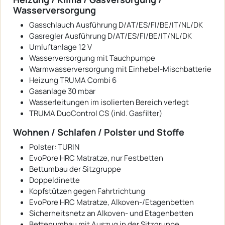
Wasserversorgung
Gasschlauch Ausführung D/AT/ES/FI/BE/IT/NL/DK
Gasregler Ausführung D/AT/ES/FI/BE/IT/NL/DK
Umluftanlage 12 V
Wasserversorgung mit Tauchpumpe
Warmwasserversorgung mit Einhebel-Mischbatterie
Heizung TRUMA Combi 6
Gasanlage 30 mbar
Wasserleitungen im isolierten Bereich verlegt
TRUMA DuoControl CS (inkl. Gasfilter)
Wohnen / Schlafen / Polster und Stoffe
Polster: TURIN
EvoPore HRC Matratze, nur Festbetten
Bettumbau der Sitzgruppe
Doppeldinette
Kopfstützen gegen Fahrtrichtung
EvoPore HRC Matratze, Alkoven-/Etagenbetten
Sicherheitsnetz an Alkoven- und Etagenbetten
Bettenumbau mit Auszug in der Sitzgruppe