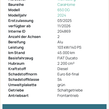
Baureihe
CaraHome
Modell
650 DG
Modelljahr
2024
Erstzulassung
03/2025
verfügbar ab
11/2026
Interne ID
204869
Anzahl der Achsen
2
Bereifung
Alu
Leistung
103 kW/140 PS
km Stand
45.000 km
Basisfahrzeug
FIAT Ducato
Hubraum
2.200 cm³
Kraftstoff
Diesel
Schadstoffnorm
Euro 6d-final
Schadstoffklasse
S4
Umweltplakette
grün
Getriebe
Schaltgetriebe
Antriebsart
Frontantrieb