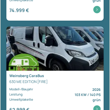
grün
74.999 €
Weinsberg CaraBus
630 ME EDITION [FIRE]
Modell-/Baujahr
2026
Leistung
103 KW / 140 PS
Umweltplakette
grün
62.999 €