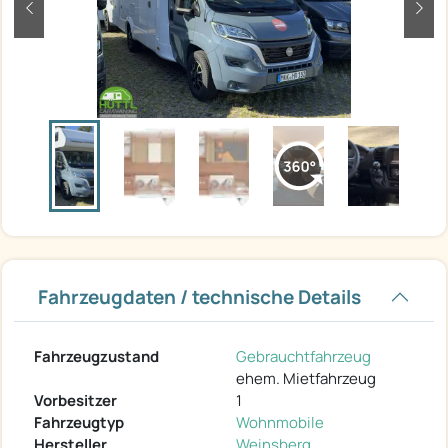
zurück
weit
Fahrzeugdaten / technische Details
Fahrzeugzustand
Gebrauchtfahrzeug
ehem. Mietfahrzeug
Vorbesitzer
1
Fahrzeugtyp
Wohnmobile
Hersteller
Weinsberg