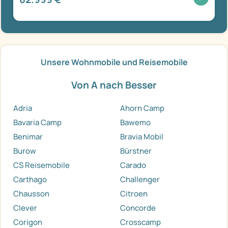
Unsere Wohnmobile und Reisemobile
Von A nach Besser
Adria
Ahorn Camp
Bavaria Camp
Bawemo
Benimar
Bravia Mobil
Burow
Bürstner
CS Reisemobile
Carado
Carthago
Challenger
Chausson
Citroen
Clever
Concorde
Corigon
Crosscamp