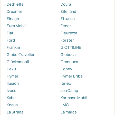
Dethleffs
Dovra
Dreamer
Eifelland
Elnagh
Etrusco
Eura Mobil
Fendt
Fiat
Fleurette
Ford
Forster
Frankia
GIOTTILINE
Globe-Traveller
Globecar
Glücksmobil
Granduca
Heku
Hobby
Hymer
Hymer Eriba
Ilusion
Itineo
Iveco
Joa Camp
Kabe
Karmann Mobil
Knaus
LMC
La Strada
La marca