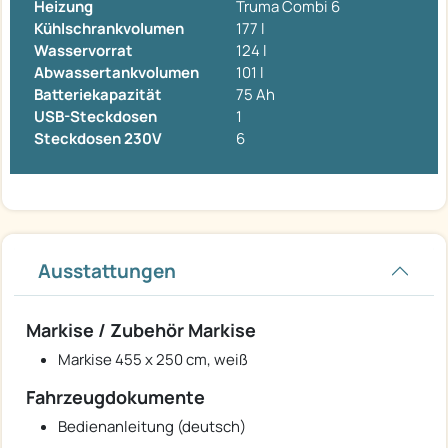
Heizung
Truma Combi 6
Kühlschrankvolumen
177 l
Wasservorrat
124 l
Abwassertankvolumen
101 l
Batteriekapazität
75 Ah
USB-Steckdosen
1
Steckdosen 230V
6
Ausstattungen
Markise / Zubehör Markise
Markise 455 x 250 cm, weiß
Fahrzeugdokumente
Bedienanleitung (deutsch)