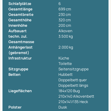
Schlafplätze
6
Gesamtlänge
699 cm
Gesamtbreite
230 cm
Gesamthöhe
320 cm
Innenhöhe
200 cm
Aufbauart
Alkoven
techn. zul.
3.500 kg
Gesamtmasse
Anhängerlast
2.000 kg
(gebremst)
Infrastruktur
Küche
Toilette
Sitzgruppe
Seitensitzgruppe
Betten
Hubbett
Doppelbett quer
Doppelbett längs
Liegeflächen
184x120 Bug
210x140 Alkovenbett
210x141/135 Heck
Polster
Dusk