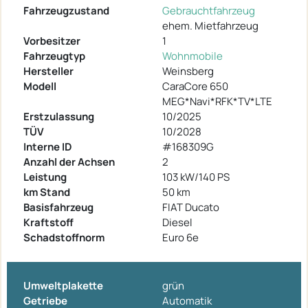
Fahrzeugzustand
Gebrauchtfahrzeug
ehem. Mietfahrzeug
Vorbesitzer
1
Fahrzeugtyp
Wohnmobile
Hersteller
Weinsberg
Modell
CaraCore 650
MEG*Navi*RFK*TV*LTE
Erstzulassung
10/2025
TÜV
10/2028
Interne ID
#168309G
Anzahl der Achsen
2
Leistung
103 kW/140 PS
km Stand
50 km
Basisfahrzeug
FIAT Ducato
Kraftstoff
Diesel
Schadstoffnorm
Euro 6e
Umweltplakette
grün
Getriebe
Automatik