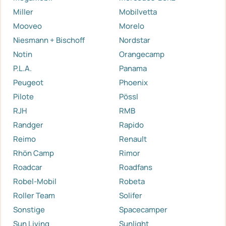
Miller
Mobilvetta
Mooveo
Morelo
Niesmann + Bischoff
Nordstar
Notin
Orangecamp
P.L.A.
Panama
Peugeot
Phoenix
Pilote
Pössl
RJH
RMB
Randger
Rapido
Reimo
Renault
Rhön Camp
Rimor
Roadcar
Roadfans
Robel-Mobil
Robeta
Roller Team
Solifer
Sonstige
Spacecamper
Sun Living
Sunlight