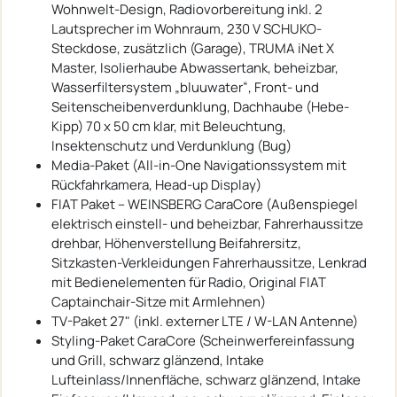
Wohnwelt-Design, Radiovorbereitung inkl. 2
Lautsprecher im Wohnraum, 230 V SCHUKO-
Steckdose, zusätzlich (Garage), TRUMA iNet X
Master, Isolierhaube Abwassertank, beheizbar,
Wasserfiltersystem „bluuwater“, Front- und
Seitenscheibenverdunklung, Dachhaube (Hebe-
Kipp) 70 x 50 cm klar, mit Beleuchtung,
Insektenschutz und Verdunklung (Bug)
Media-Paket (All-in-One Navigationssystem mit
Rückfahrkamera, Head-up Display)
FIAT Paket – WEINSBERG CaraCore (Außenspiegel
elektrisch einstell- und beheizbar, Fahrerhaussitze
drehbar, Höhenverstellung Beifahrersitz,
Sitzkasten-Verkleidungen Fahrerhaussitze, Lenkrad
mit Bedienelementen für Radio, Original FIAT
Captainchair-Sitze mit Armlehnen)
TV-Paket 27" (inkl. externer LTE / W-LAN Antenne)
Styling-Paket CaraCore (Scheinwerfereinfassung
und Grill, schwarz glänzend, Intake
Lufteinlass/Innenfläche, schwarz glänzend, Intake