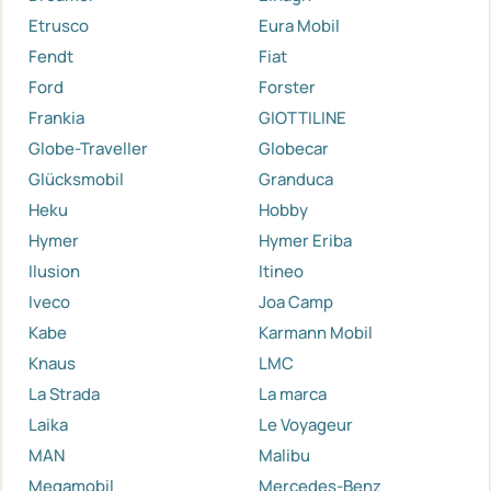
Etrusco
Eura Mobil
Fendt
Fiat
Ford
Forster
Frankia
GIOTTILINE
Globe-Traveller
Globecar
Glücksmobil
Granduca
Heku
Hobby
Hymer
Hymer Eriba
Ilusion
Itineo
Iveco
Joa Camp
Kabe
Karmann Mobil
Knaus
LMC
La Strada
La marca
Laika
Le Voyageur
MAN
Malibu
Megamobil
Mercedes-Benz