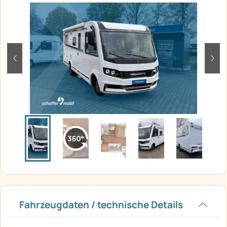
zurück
weit
Fahrzeugdaten / technische Details