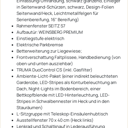
Einfassung/Umrandung, schwarz glänzend, Einleger
in Seitenwand-Schürzen, schwarz, Design-Folien
Seitenwand/Heck, Leichtmetallfelgen für
Serienbereifung, 16" Bereifung)
Rahmenfenster SEITZ S7
Aufbautür: WEINSBERG PREMIUM
Einstiegstufe elektrisch
Elektrische Parkbremse
Betterweiterung zur Liegewiese;
Frontverschattung Faltplissee, Handbedienung (von
oben und unten ausziehbar)
TRUMA DuoControl CS (inkl. Gasfilter)
Ambiente-Licht-Paket (einer indirekt beleuchteten
Garderobe, LED-Stripes als Konturbeleuchtung am
Dach, Night-Lights im Bodenbereich, einer
Bettkopfblende mit LED-Hinterleuchtung, LED-
Stripes in Schwalbennester im Heck und in den
Stauräumen)
L-Sitzgruppe mit Teleskop-Einsäulenhubtisch
Ausstellfenster 70 x 40 cm (Heck links)
Lenkrad und Schaltknauf in Lederausführung