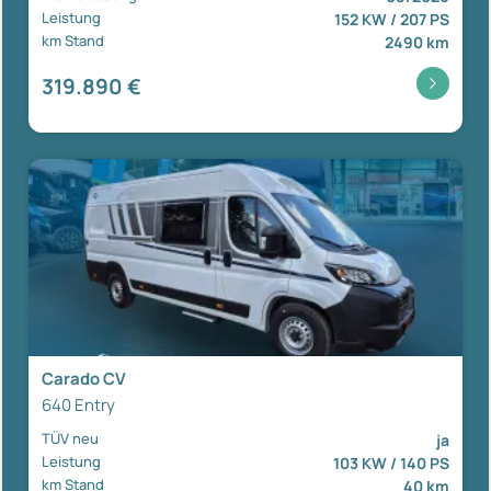
Leistung
152 KW / 207 PS
km Stand
2490 km
319.890 €
Carado CV
640 Entry
TÜV neu
ja
Leistung
103 KW / 140 PS
km Stand
40 km