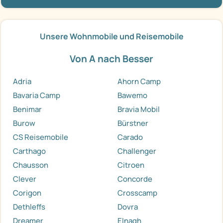
Unsere Wohnmobile und Reisemobile
Von A nach Besser
Adria
Ahorn Camp
Bavaria Camp
Bawemo
Benimar
Bravia Mobil
Burow
Bürstner
CS Reisemobile
Carado
Carthago
Challenger
Chausson
Citroen
Clever
Concorde
Corigon
Crosscamp
Dethleffs
Dovra
Dreamer
Elnagh