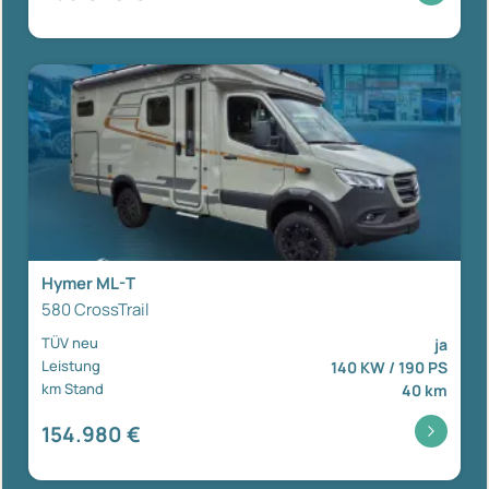
Hymer ML-T
580 CrossTrail
TÜV neu
ja
Leistung
140 KW / 190 PS
km Stand
40 km
154.980 €