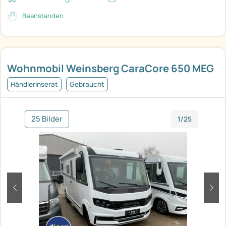
Beanstanden
Wohnmobil Weinsberg CaraCore 650 MEG
Händlerinserat
Gebraucht
25 Bilder
1/25
zurück
weit