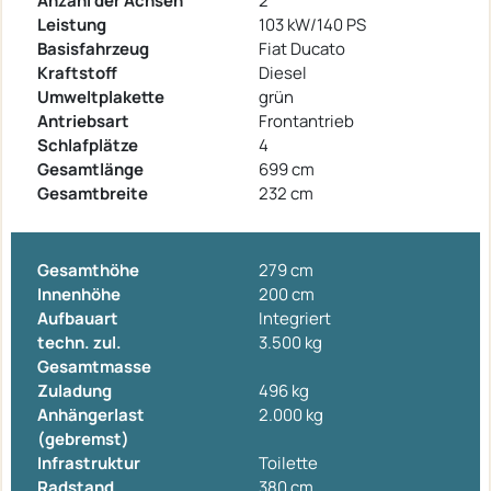
Anzahl der Achsen
2
Leistung
103 kW/140 PS
Basisfahrzeug
Fiat Ducato
Kraftstoff
Diesel
Umweltplakette
grün
Antriebsart
Frontantrieb
Schlafplätze
4
Gesamtlänge
699 cm
Gesamtbreite
232 cm
Gesamthöhe
279 cm
Innenhöhe
200 cm
Aufbauart
Integriert
techn. zul.
3.500 kg
Gesamtmasse
Zuladung
496 kg
Anhängerlast
2.000 kg
(gebremst)
Infrastruktur
Toilette
Radstand
380 cm