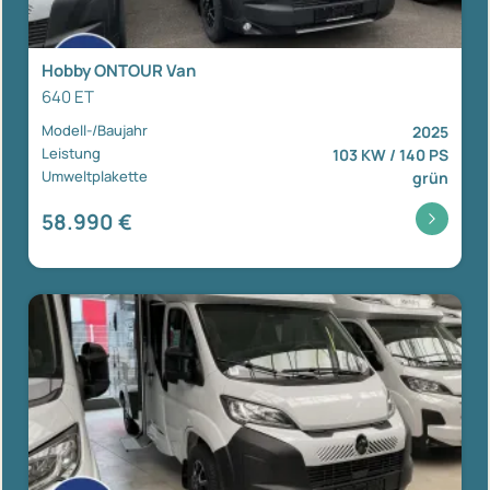
Hobby ONTOUR Van
640 ET
Modell-/Baujahr
2025
Leistung
103 KW / 140 PS
Umweltplakette
grün
58.990 €