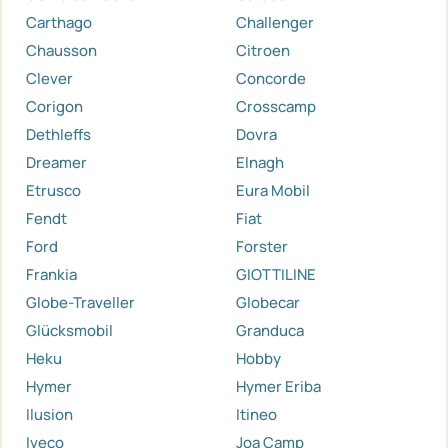
Carthago
Challenger
Chausson
Citroen
Clever
Concorde
Corigon
Crosscamp
Dethleffs
Dovra
Dreamer
Elnagh
Etrusco
Eura Mobil
Fendt
Fiat
Ford
Forster
Frankia
GIOTTILINE
Globe-Traveller
Globecar
Glücksmobil
Granduca
Heku
Hobby
Hymer
Hymer Eriba
Ilusion
Itineo
Iveco
Joa Camp