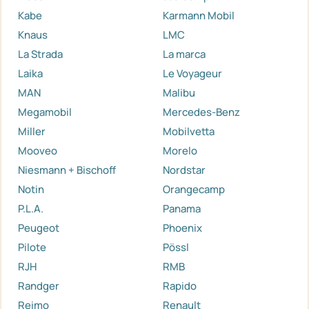
Kabe
Karmann Mobil
Knaus
LMC
La Strada
La marca
Laika
Le Voyageur
MAN
Malibu
Megamobil
Mercedes-Benz
Miller
Mobilvetta
Mooveo
Morelo
Niesmann + Bischoff
Nordstar
Notin
Orangecamp
P.L.A.
Panama
Peugeot
Phoenix
Pilote
Pössl
RJH
RMB
Randger
Rapido
Reimo
Renault