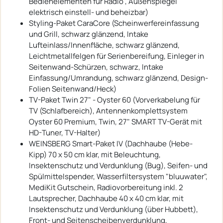
Bedienelementen für Radio , Außenspiegel
elektrisch einstell- und beheizbar)
Styling-Paket CaraCore (Scheinwerfereinfassung
und Grill, schwarz glänzend, Intake
Lufteinlass/Innenfläche, schwarz glänzend,
Leichtmetallfelgen für Serienbereifung, Einleger in
Seitenwand-Schürzen, schwarz, Intake
Einfassung/Umrandung, schwarz glänzend, Design-
Folien Seitenwand/Heck)
TV-Paket Twin 27" - Oyster 60 (Vorverkabelung für
TV (Schlafbereich), Antennenkomplettsystem
Oyster 60 Premium, Twin, 27" SMART TV-Gerät mit
HD-Tuner, TV-Halter)
WEINSBERG Smart-Paket IV (Dachhaube (Hebe-
Kipp) 70 x 50 cm klar, mit Beleuchtung,
Insektenschutz und Verdunklung (Bug), Seifen- und
Spülmittelspender, Wasserfiltersystem "bluuwater",
MediKit Gutschein, Radiovorbereitung inkl. 2
Lautsprecher, Dachhaube 40 x 40 cm klar, mit
Insektenschutz und Verdunklung (über Hubbett),
Front- und Seitenscheibenverdunklung,