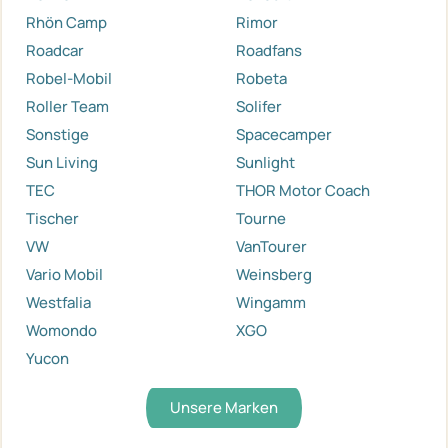
Rhön Camp
Rimor
Roadcar
Roadfans
Robel-Mobil
Robeta
Roller Team
Solifer
Sonstige
Spacecamper
Sun Living
Sunlight
TEC
THOR Motor Coach
Tischer
Tourne
VW
VanTourer
Vario Mobil
Weinsberg
Westfalia
Wingamm
Womondo
XGO
Yucon
Unsere Marken