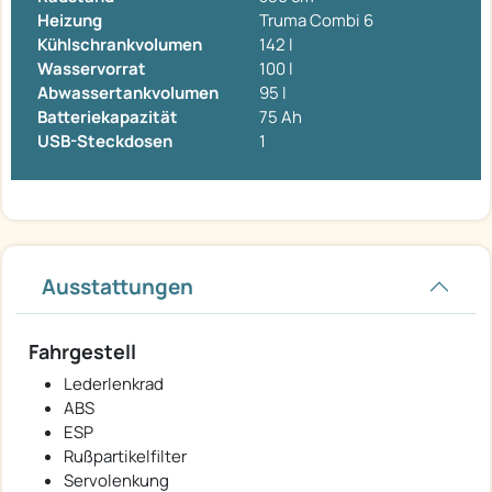
Heizung
Truma Combi 6
Kühlschrankvolumen
142 l
Wasservorrat
100 l
Abwassertankvolumen
95 l
Batteriekapazität
75 Ah
USB-Steckdosen
1
Ausstattungen
Fahrgestell
Lederlenkrad
ABS
ESP
Rußpartikelfilter
Servolenkung