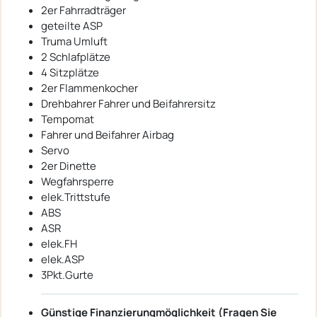
2er Fahrradträger
geteilte ASP
Truma Umluft
2 Schlafplätze
4 Sitzplätze
2er Flammenkocher
Drehbahrer Fahrer und Beifahrersitz
Tempomat
Fahrer und Beifahrer Airbag
Servo
2er Dinette
Wegfahrsperre
elek.Trittstufe
ABS
ASR
elek.FH
elek.ASP
3Pkt.Gurte
Günstige Finanzierungmöglichkeit (Fragen Sie