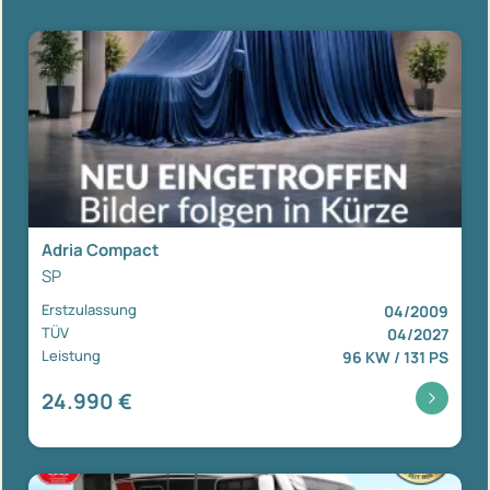
Adria Compact
SP
Erstzulassung
04/2009
TÜV
04/2027
Leistung
96 KW / 131 PS
24.990 €