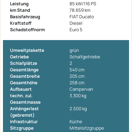
Leistung
85 kW/116 PS
km Stand
78.659 km
Basisfahrzeug
FIAT Ducato
Kraftstoff
Diesel
Schadstoffnorm
Euro 5
Umweltplakette
grün
Getriebe
Schaltgetriebe
Schlafplätze
2
Gesamtlänge
540 cm
Gesamtbreite
205 cm
Gesamthöhe
258 cm
Aufbauart
Campervan
techn. zul.
3.300 kg
Gesamtmasse
Anhängerlast
2.500 kg
(gebremst)
Infrastruktur
Küche
Sitzgruppe
Mittelsitzgruppe