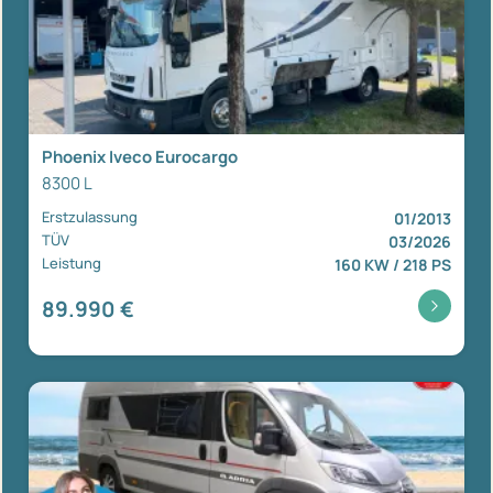
Phoenix Iveco Eurocargo
8300 L
Erstzulassung
01/2013
TÜV
03/2026
Leistung
160 KW / 218 PS
89.990 €