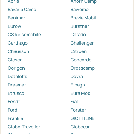
Adria
Ahorn Camp
Bavaria Camp
Bawemo
Benimar
Bravia Mobil
Burow
Bürstner
CS Reisemobile
Carado
Carthago
Challenger
Chausson
Citroen
Clever
Concorde
Corigon
Crosscamp
Dethleffs
Dovra
Dreamer
Elnagh
Etrusco
Eura Mobil
Fendt
Fiat
Ford
Forster
Frankia
GIOTTILINE
Globe-Traveller
Globecar