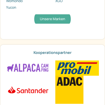
Womondo
XGO
Yucon
Unsere Marken
Kooperationspartner