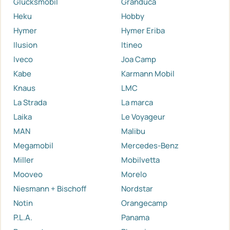
Glücksmobil
Granduca
Heku
Hobby
Hymer
Hymer Eriba
Ilusion
Itineo
Iveco
Joa Camp
Kabe
Karmann Mobil
Knaus
LMC
La Strada
La marca
Laika
Le Voyageur
MAN
Malibu
Megamobil
Mercedes-Benz
Miller
Mobilvetta
Mooveo
Morelo
Niesmann + Bischoff
Nordstar
Notin
Orangecamp
P.L.A.
Panama