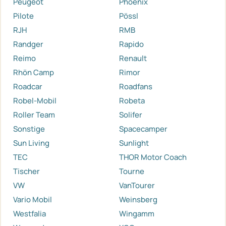
Peugeot
Phoenix
Pilote
Pössl
RJH
RMB
Randger
Rapido
Reimo
Renault
Rhön Camp
Rimor
Roadcar
Roadfans
Robel-Mobil
Robeta
Roller Team
Solifer
Sonstige
Spacecamper
Sun Living
Sunlight
TEC
THOR Motor Coach
Tischer
Tourne
VW
VanTourer
Vario Mobil
Weinsberg
Westfalia
Wingamm