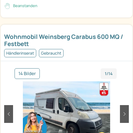
Beanstanden
Wohnmobil Weinsberg Carabus 600 MQ /
Festbett
Händlerinserat
Gebraucht
14 Bilder
1/14
zurück
weit