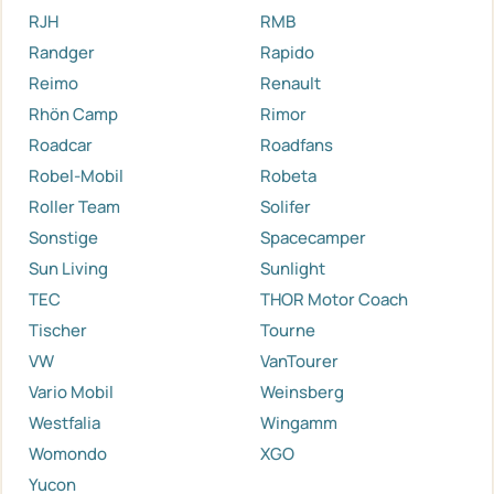
RJH
RMB
Randger
Rapido
Reimo
Renault
Rhön Camp
Rimor
Roadcar
Roadfans
Robel-Mobil
Robeta
Roller Team
Solifer
Sonstige
Spacecamper
Sun Living
Sunlight
TEC
THOR Motor Coach
Tischer
Tourne
VW
VanTourer
Vario Mobil
Weinsberg
Westfalia
Wingamm
Womondo
XGO
Yucon