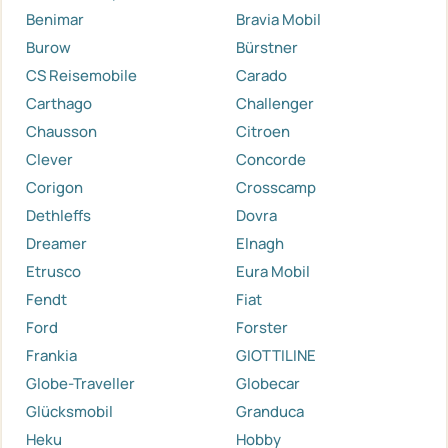
Benimar
Bravia Mobil
Burow
Bürstner
CS Reisemobile
Carado
Carthago
Challenger
Chausson
Citroen
Clever
Concorde
Corigon
Crosscamp
Dethleffs
Dovra
Dreamer
Elnagh
Etrusco
Eura Mobil
Fendt
Fiat
Ford
Forster
Frankia
GIOTTILINE
Globe-Traveller
Globecar
Glücksmobil
Granduca
Heku
Hobby