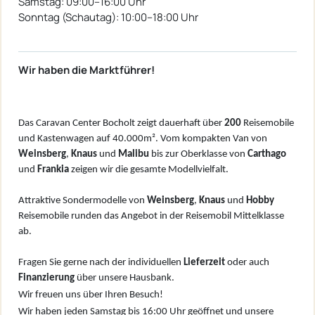
Samstag: 09:00–16:00 Uhr
Sonntag (Schautag): 10:00–18:00 Uhr
Wir haben die Marktführer!
Das Caravan Center Bocholt zeigt dauerhaft über
200
Reisemobile
und Kastenwagen auf 40.000m². Vom kompakten Van von
W
einsberg
,
Knaus
und
Malibu
bis zur Oberklasse von
Carthago
und
Frankia
zeigen wir die gesamte Modellvielfalt.
Attraktive Sondermodelle von
Weinsberg
,
Knaus
und
Hobby
Reisemobile runden das Angebot in der Reisemobil Mittelklasse
ab.
Fragen Sie gerne nach der individuellen
Lieferzeit
oder auch
Finanzierung
über unsere Hausbank.
Wir freuen uns über Ihren Besuch!
Wir haben jeden Samstag bis 16:00 Uhr geöffnet und unsere