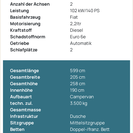
Anzahl der Achsen
2
Leistung
102 kW/140 PS
Basisfahrzeug
Fiat
Motorisierung
2,2ltr
Kraftstoff
Diesel
Schadstoffnorm
Euro 6e
Getriebe
Automatik
Schlafplätze
2
Gesamtlänge
599 cm
Gesamtbreite
205 cm
Gesamthöhe
258 cm
Innenhöhe
190 cm
Aufbauart
Campervan
techn. zul.
3.500 kg
Gesamtmasse
Infrastruktur
Dusche
Sitzgruppe
Mittelsitzgruppe
Betten
Doppel-/franz. Bett