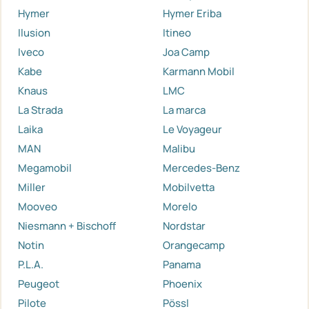
Hymer
Hymer Eriba
Ilusion
Itineo
Iveco
Joa Camp
Kabe
Karmann Mobil
Knaus
LMC
La Strada
La marca
Laika
Le Voyageur
MAN
Malibu
Megamobil
Mercedes-Benz
Miller
Mobilvetta
Mooveo
Morelo
Niesmann + Bischoff
Nordstar
Notin
Orangecamp
P.L.A.
Panama
Peugeot
Phoenix
Pilote
Pössl