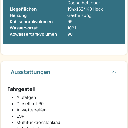
Doppelbett quer
Liegeflächen
194x152/140 Heck
Heizung
Gasheizung
Kühlschrankvolumen
95 l
Wasservorrat
102 l
Abwassertankvolumen
90 l
Ausstattungen
Fahrgestell
Alufelgen
Dieseltank 90 l
Allwetterreifen
ESP
Multifunktionslenkrad