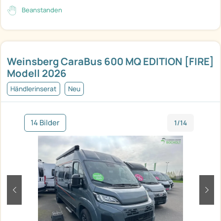
Beanstanden
Weinsberg CaraBus 600 MQ EDITION [FIRE]
Modell 2026
Händlerinserat
Neu
14 Bilder
1/14
zurück
weit