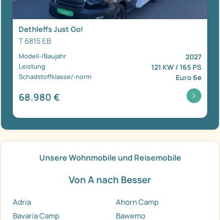
Dethleffs Just Go!
T 6815 EB
Modell-/Baujahr
2027
Leistung
121 KW / 165 PS
Schadstoffklasse/-norm
Euro 6e
68.980 €
Unsere Wohnmobile und Reisemobile
Von A nach Besser
Adria
Ahorn Camp
Bavaria Camp
Bawemo