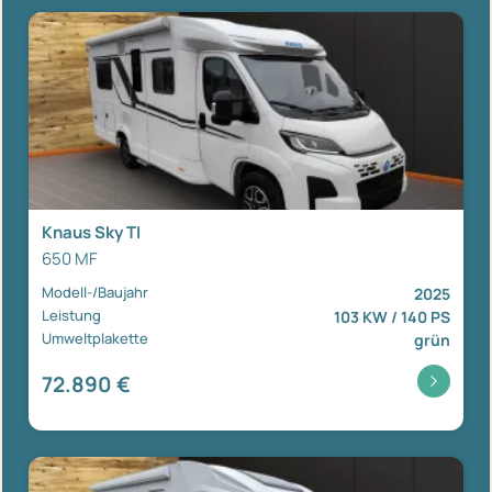
Knaus Sky TI
650 MF
Modell-/Baujahr
2025
Leistung
103 KW / 140 PS
Umweltplakette
grün
72.890 €