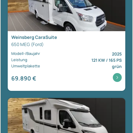
Weinsberg CaraSuite
650 MEG (Ford)
Modell-/Baujahr
2025
Leistung
121 KW / 165 PS
Umweltplakette
grün
69.890 €