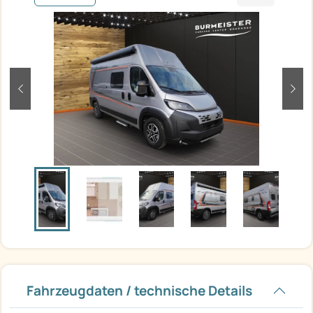
zurück
weit
Fahrzeugdaten / technische Details