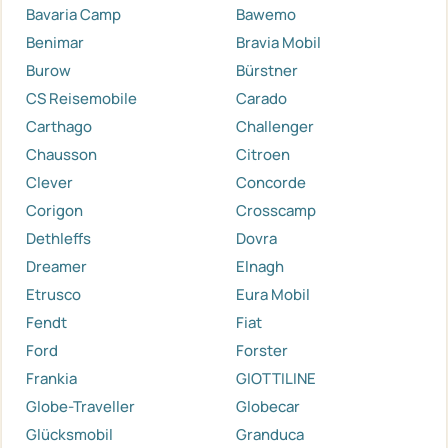
Bavaria Camp
Bawemo
Benimar
Bravia Mobil
Burow
Bürstner
CS Reisemobile
Carado
Carthago
Challenger
Chausson
Citroen
Clever
Concorde
Corigon
Crosscamp
Dethleffs
Dovra
Dreamer
Elnagh
Etrusco
Eura Mobil
Fendt
Fiat
Ford
Forster
Frankia
GIOTTILINE
Globe-Traveller
Globecar
Glücksmobil
Granduca