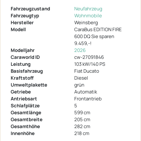
Fahrzeugzustand
Neufahrzeug
Fahrzeugtyp
Wohnmobile
Hersteller
Weinsberg
Modell
CaraBus EDITION FIRE
600 DQ Sie sparen
9.459,-!
Modelljahr
2026
Caraworld ID
cw-27091846
Leistung
103 kW/140 PS
Basisfahrzeug
Fiat Ducato
Kraftstoff
Diesel
Umweltplakette
grün
Getriebe
Automatik
Antriebsart
Frontantrieb
Schlafplätze
5
Gesamtlänge
599 cm
Gesamtbreite
205 cm
Gesamthöhe
282 cm
Innenhöhe
218 cm