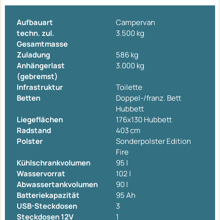
Aufbauart
Campervan
techn. zul.
3.500 kg
Gesamtmasse
Zuladung
586 kg
Anhängerlast
3.000 kg
(gebremst)
Infrastruktur
Toilette
Betten
Doppel-/franz. Bett
Hubbett
Liegeflächen
176x130 Hubbett
Radstand
403 cm
Polster
Sonderpolster Edition
Fire
Kühlschrankvolumen
95 l
Wasservorrat
102 l
Abwassertankvolumen
90 l
Batteriekapazität
95 Ah
USB-Steckdosen
3
Steckdosen 12V
1