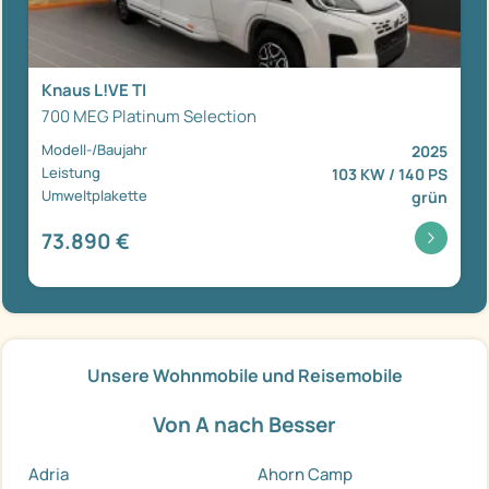
Knaus L!VE TI
700 MEG Platinum Selection
Modell-/Baujahr
2025
Leistung
103 KW / 140 PS
Umweltplakette
grün
73.890 €
Unsere Wohnmobile und Reisemobile
Von A nach Besser
Adria
Ahorn Camp