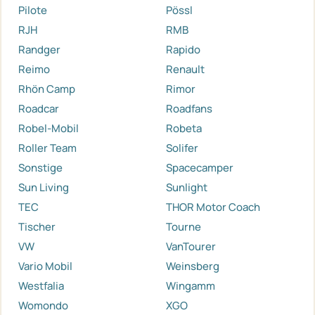
Pilote
Pössl
RJH
RMB
Randger
Rapido
Reimo
Renault
Rhön Camp
Rimor
Roadcar
Roadfans
Robel-Mobil
Robeta
Roller Team
Solifer
Sonstige
Spacecamper
Sun Living
Sunlight
TEC
THOR Motor Coach
Tischer
Tourne
VW
VanTourer
Vario Mobil
Weinsberg
Westfalia
Wingamm
Womondo
XGO