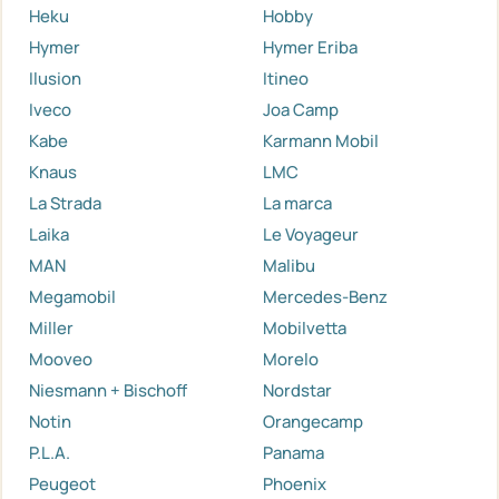
Heku
Hobby
Hymer
Hymer Eriba
Ilusion
Itineo
Iveco
Joa Camp
Kabe
Karmann Mobil
Knaus
LMC
La Strada
La marca
Laika
Le Voyageur
MAN
Malibu
Megamobil
Mercedes-Benz
Miller
Mobilvetta
Mooveo
Morelo
Niesmann + Bischoff
Nordstar
Notin
Orangecamp
P.L.A.
Panama
Peugeot
Phoenix