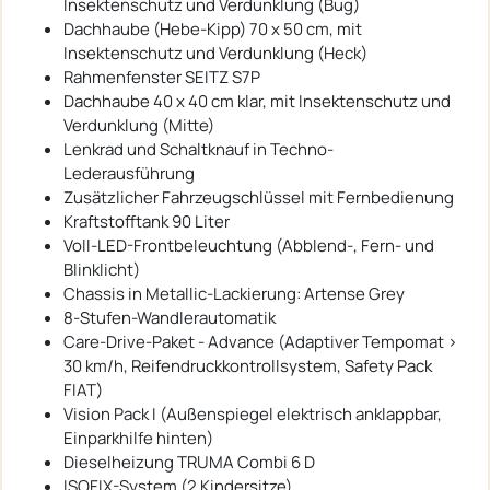
Insektenschutz und Verdunklung (Bug)
Dachhaube (Hebe-Kipp) 70 x 50 cm, mit
Insektenschutz und Verdunklung (Heck)
Rahmenfenster SEITZ S7P
Dachhaube 40 x 40 cm klar, mit Insektenschutz und
Verdunklung (Mitte)
Lenkrad und Schaltknauf in Techno-
Lederausführung
Zusätzlicher Fahrzeugschlüssel mit Fernbedienung
Kraftstofftank 90 Liter
Voll-LED-Frontbeleuchtung (Abblend-, Fern- und
Blinklicht)
Chassis in Metallic-Lackierung: Artense Grey
8-Stufen-Wandlerautomatik
Care-Drive-Paket - Advance (Adaptiver Tempomat >
30 km/h, Reifendruckkontrollsystem, Safety Pack
FIAT)
Vision Pack I (Außenspiegel elektrisch anklappbar,
Einparkhilfe hinten)
Dieselheizung TRUMA Combi 6 D
ISOFIX-System (2 Kindersitze)