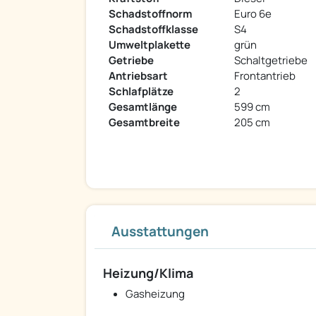
Schadstoffnorm
Euro 6e
Schadstoffklasse
S4
Umweltplakette
grün
Getriebe
Schaltgetriebe
Antriebsart
Frontantrieb
Schlafplätze
2
Gesamtlänge
599 cm
Gesamtbreite
205 cm
Ausstattungen
Heizung/Klima
Gasheizung