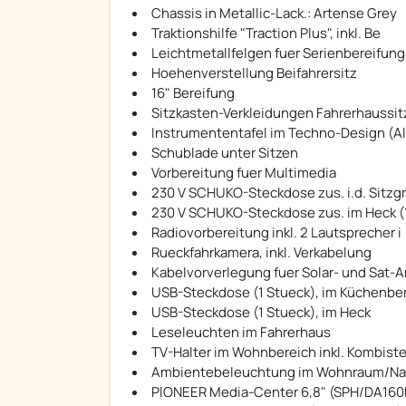
Chassis in Metallic-Lack.: Artense Grey
Traktionshilfe "Traction Plus", inkl. Be
Leichtmetallfelgen fuer Serienbereifung
Hoehenverstellung Beifahrersitz
16" Bereifung
Sitzkasten-Verkleidungen Fahrerhaussit
Instrumententafel im Techno-Design (A
Schublade unter Sitzen
Vorbereitung fuer Multimedia
230 V SCHUKO-Steckdose zus. i.d. Sitzgr
230 V SCHUKO-Steckdose zus. im Heck (
Radiovorbereitung inkl. 2 Lautsprecher i
Rueckfahrkamera, inkl. Verkabelung
Kabelvorverlegung fuer Solar- und Sat-A
USB-Steckdose (1 Stueck), im Küchenbe
USB-Steckdose (1 Stueck), im Heck
Leseleuchten im Fahrerhaus
TV-Halter im Wohnbereich inkl. Kombist
Ambientebeleuchtung im Wohnraum/Nas
PIONEER Media-Center 6,8" (SPH/DA16