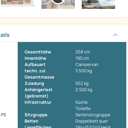
ails
Gesamthöhe
258 cm
Innenhöhe
190 cm
Aufbauart
Campervan
techn. zul.
3.500 kg
Gesamtmasse
Zuladung
552 kg
Anhängerlast
2.500 kg
(gebremst)
Infrastruktur
Küche
Toilette
0 PS
Sitzgruppe
Seitensitzgruppe
Betten
Doppelbett quer
Liegeflächen
194x152/140 Heck