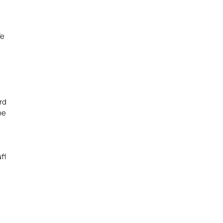
Ve
rd
be
fl