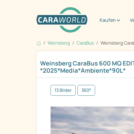
Kaufen
V
Weinsberg
CaraBus
Weinsberg CaraB
Weinsberg CaraBus 600 MQ EDIT
*2025*Media*Ambiente*90L*
13 Bilder
360°