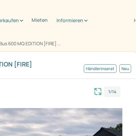
Mieten
erkaufen
Informieren
us 600 MQ EDITION [FIRE] ...
ION [FIRE]
Händlerinserat
Neu
1/14