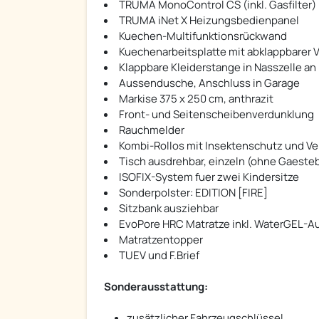
TRUMA MonoControl CS (inkl. Gasfilter)
TRUMA iNet X Heizungsbedienpanel
Kuechen-Multifunktionsrückwand
Kuechenarbeitsplatte mit abklappbarer 
Klappbare Kleiderstange in Nasszelle an
Aussendusche, Anschluss in Garage
Markise 375 x 250 cm, anthrazit
Front- und Seitenscheibenverdunklung
Rauchmelder
Kombi-Rollos mit Insektenschutz und Ve
Tisch ausdrehbar, einzeln (ohne Gaeste
ISOFIX-System fuer zwei Kindersitze
Sonderpolster: EDITION [FIRE]
Sitzbank ausziehbar
EvoPore HRC Matratze inkl. WaterGEL-Au
Matratzentopper
TUEV und F.Brief
Sonderausstattung:
zusätzlicher Fahrzeugschlüssel