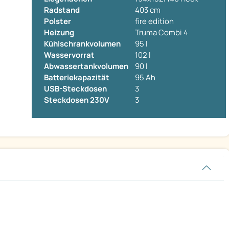
Radstand
403 cm
Polster
fire edition
Heizung
Truma Combi 4
Kühlschrankvolumen
95 l
Wasservorrat
102 l
Abwassertankvolumen
90 l
Batteriekapazität
95 Ah
USB-Steckdosen
3
Steckdosen 230V
3