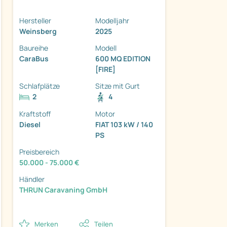
Hersteller
Modelljahr
Weinsberg
2025
Baureihe
Modell
CaraBus
600 MQ EDITION
[FIRE]
ter
Schlafplätze
Sitze mit Gurt
2
4
Kraftstoff
Motor
Diesel
FIAT 103 kW / 140
PS
Preisbereich
50.000 - 75.000 €
Händler
THRUN Caravaning GmbH
Merken
Teilen