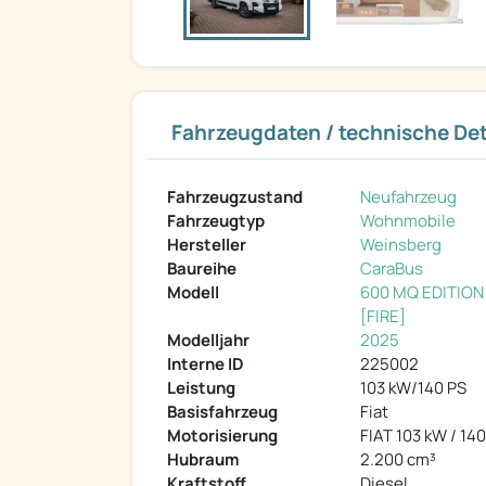
Fahrzeugdaten / technische Det
Fahrzeugzustand
Neufahrzeug
Fahrzeugtyp
Wohnmobile
Hersteller
Weinsberg
Baureihe
CaraBus
Modell
600 MQ EDITION
[FIRE]
Modelljahr
2025
Interne ID
225002
Leistung
103 kW/140 PS
Basisfahrzeug
Fiat
Motorisierung
FIAT 103 kW / 14
Hubraum
2.200 cm³
Kraftstoff
Diesel