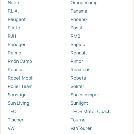
Notin
Orangecamp
P.L.A.
Panama
Peugeot
Phoenix
Pilote
Pössl
RJH
RMB
Randger
Rapido
Reimo
Renault
Rhön Camp
Rimor
Roadcar
Roadfans
Robel-Mobil
Robeta
Roller Team
Solifer
Sonstige
Spacecamper
Sun Living
Sunlight
TEC
THOR Motor Coach
Tischer
Tourne
VW
VanTourer