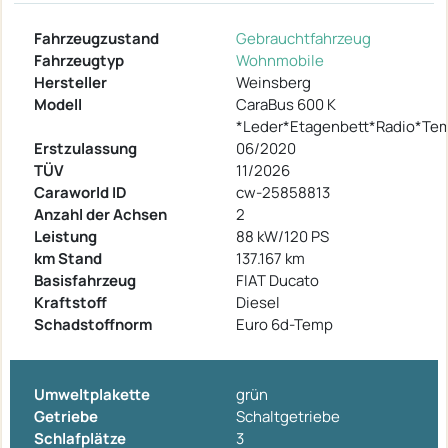
Fahrzeugzustand
Gebrauchtfahrzeug
Fahrzeugtyp
Wohnmobile
Hersteller
Weinsberg
Modell
CaraBus 600 K
*Leder*Etagenbett*Radio*Te
Erstzulassung
06/2020
TÜV
11/2026
Caraworld ID
cw-25858813
Anzahl der Achsen
2
Leistung
88 kW/120 PS
km Stand
137.167 km
Basisfahrzeug
FIAT Ducato
Kraftstoff
Diesel
Schadstoffnorm
Euro 6d-Temp
Umweltplakette
grün
Getriebe
Schaltgetriebe
Schlafplätze
3