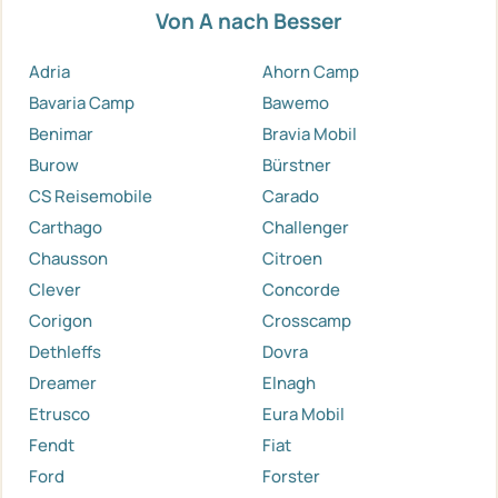
Von A nach Besser
Adria
Ahorn Camp
Bavaria Camp
Bawemo
Benimar
Bravia Mobil
Burow
Bürstner
CS Reisemobile
Carado
Carthago
Challenger
Chausson
Citroen
Clever
Concorde
Corigon
Crosscamp
Dethleffs
Dovra
Dreamer
Elnagh
Etrusco
Eura Mobil
Fendt
Fiat
Ford
Forster