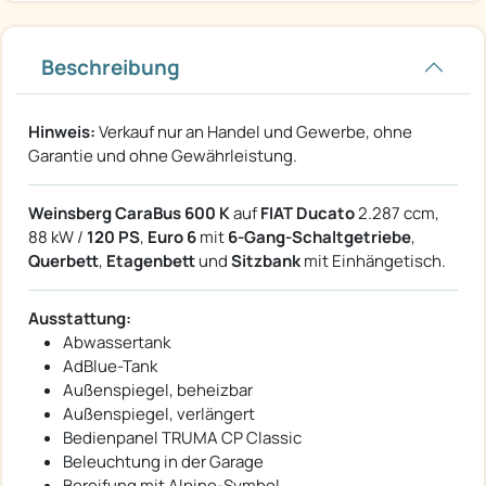
Beschreibung
Hinweis:
Verkauf nur an Handel und Gewerbe, ohne
Garantie und ohne Gewährleistung.
Weinsberg CaraBus 600 K
auf
FIAT Ducato
2.287 ccm,
88 kW /
120 PS
,
Euro 6
mit
6-Gang-Schaltgetriebe
,
Querbett
,
Etagenbett
und
Sitzbank
mit Einhängetisch.
Ausstattung:
Abwassertank
AdBlue-Tank
Außenspiegel, beheizbar
Außenspiegel, verlängert
Bedienpanel TRUMA CP Classic
Beleuchtung in der Garage
Bereifung mit Alpine-Symbol