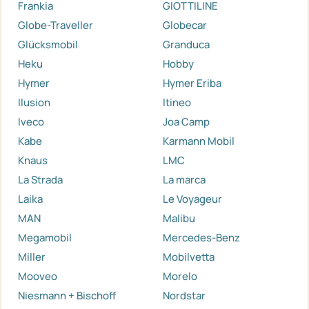
Frankia
GIOTTILINE
Globe-Traveller
Globecar
Glücksmobil
Granduca
Heku
Hobby
Hymer
Hymer Eriba
Ilusion
Itineo
Iveco
Joa Camp
Kabe
Karmann Mobil
Knaus
LMC
La Strada
La marca
Laika
Le Voyageur
MAN
Malibu
Megamobil
Mercedes-Benz
Miller
Mobilvetta
Mooveo
Morelo
Niesmann + Bischoff
Nordstar