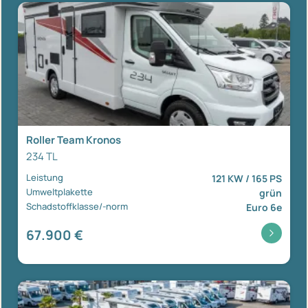
Roller Team Kronos
234 TL
Leistung
121 KW / 165 PS
Umweltplakette
grün
Schadstoffklasse/-norm
Euro 6e
67.900 €