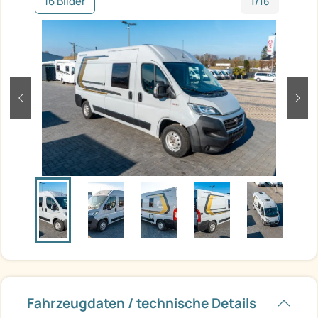
16 Bilder
1/16
zurück
weit
Fahrzeugdaten / technische Details