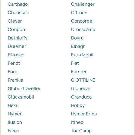
Carthago
Challenger
Chausson
Citroen
Clever
Concorde
Corigon
Crosscamp
Dethleffs
Dovra
Dreamer
Elnagh
Etrusco
Eura Mobil
Fendt
Fiat
Ford
Forster
Frankia
GIOTTILINE
Globe-Traveller
Globecar
Glücksmobil
Granduca
Heku
Hobby
Hymer
Hymer Eriba
Ilusion
Itineo
Iveco
Joa Camp