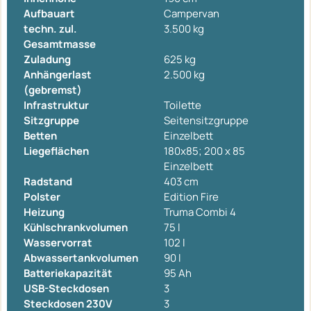
Aufbauart
Campervan
techn. zul.
3.500 kg
Gesamtmasse
Zuladung
625 kg
Anhängerlast
2.500 kg
(gebremst)
Infrastruktur
Toilette
Sitzgruppe
Seitensitzgruppe
Betten
Einzelbett
Liegeflächen
180x85; 200 x 85
Einzelbett
Radstand
403 cm
Polster
Edition Fire
Heizung
Truma Combi 4
Kühlschrankvolumen
75 l
Wasservorrat
102 l
Abwassertankvolumen
90 l
Batteriekapazität
95 Ah
USB-Steckdosen
3
Steckdosen 230V
3