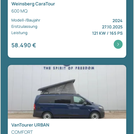
Weinsberg CaraTour
600 MQ
Modell-/Baujahr
2024
Erstzulassung
27.10.2025
Leistung
121 KW / 165 PS
58.490 €
VanTourer URBAN
COMFORT