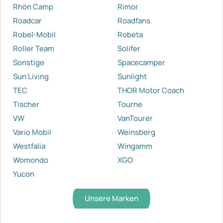
Rhön Camp
Rimor
Roadcar
Roadfans
Robel-Mobil
Robeta
Roller Team
Solifer
Sonstige
Spacecamper
Sun Living
Sunlight
TEC
THOR Motor Coach
Tischer
Tourne
VW
VanTourer
Vario Mobil
Weinsberg
Westfalia
Wingamm
Womondo
XGO
Yucon
Unsere Marken