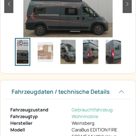
zurück
weit
Fahrzeugdaten / technische Details
Fahrzeugzustand
Gebrauchtfahrzeug
Fahrzeugtyp
Wohnmobile
Hersteller
Weinsberg
Modell
CaraBus EDITION FIRE