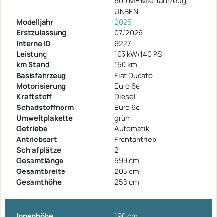
600 ME Mietfahrzeug
UNBEN.
Modelljahr
2025
Erstzulassung
07/2026
Interne ID
9227
Leistung
103 kW/140 PS
km Stand
150 km
Basisfahrzeug
Fiat Ducato
Motorisierung
Euro 6e
Kraftstoff
Diesel
Schadstoffnorm
Euro 6e
Umweltplakette
grün
Getriebe
Automatik
Antriebsart
Frontantrieb
Schlafplätze
2
Gesamtlänge
599 cm
Gesamtbreite
205 cm
Gesamthöhe
258 cm
Innenhöhe
190 cm