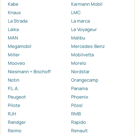
Kabe
Karmann Mobil
Knaus
LMC
La Strada
La marca
Laika
Le Voyageur
MAN
Malibu
Megamobil
Mercedes-Benz
Miller
Mobilvetta
Mooveo
Morelo
Niesmann + Bischoff
Nordstar
Notin
Orangecamp
P.L.A.
Panama
Peugeot
Phoenix
Pilote
Pössl
RJH
RMB
Randger
Rapido
Reimo
Renault