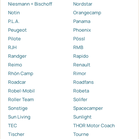
Niesmann + Bischoff
Nordstar
Notin
Orangecamp
P.L.A.
Panama
Peugeot
Phoenix
Pilote
Pössl
RJH
RMB
Randger
Rapido
Reimo
Renault
Rhön Camp
Rimor
Roadcar
Roadfans
Robel-Mobil
Robeta
Roller Team
Solifer
Sonstige
Spacecamper
Sun Living
Sunlight
TEC
THOR Motor Coach
Tischer
Tourne