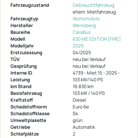
Fahrzeugzustand
Gebrauchtfahrzeug
ehem. Mietfahrzeug
Fahrzeugtyp
Wohnmobile
Hersteller
Weinsberg
Baureihe
CaraBus
Modell
630 ME EDITION [FIRE]
Modelljahr
2025
Erstzulassung
04/2025
TÜV
neu bei Verkauf
Gasprüfung
neu bei Verkauf
Interne ID
4739 - Miet 15 - 2025 -
Leistung
103 kW/140 PS
km Stand
16.830 km
Basisfahrzeug
103 kW / 140 PS
Kraftstoff
Diesel
Schadstoffnorm
Euro 6e
Schadstoffklasse
S4
Umweltplakette
grün
Getriebe
Automatik
Schlafplätze
2