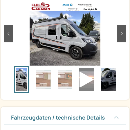
zurück
weit
Fahrzeugdaten / technische Details