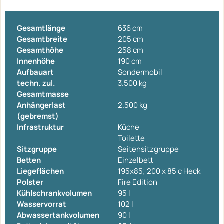
Gesamtlänge
636 cm
Gesamtbreite
205 cm
Gesamthöhe
258 cm
Innenhöhe
190 cm
Aufbauart
Sondermobil
techn. zul.
3.500 kg
Gesamtmasse
Anhängerlast
2.500 kg
(gebremst)
Infrastruktur
Küche
Toilette
Sitzgruppe
Seitensitzgruppe
Betten
Einzelbett
Liegeflächen
195x85; 200 x 85 c Heck
Polster
Fire Edition
Kühlschrankvolumen
95 l
Wasservorrat
102 l
Abwassertankvolumen
90 l