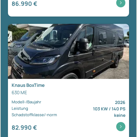
86.990 €
Knaus BoxTime
630 ME
Modell-/Baujahr
2026
Leistung
103 KW / 140 PS
Schadstoffklasse/-norm
keine
82.990 €