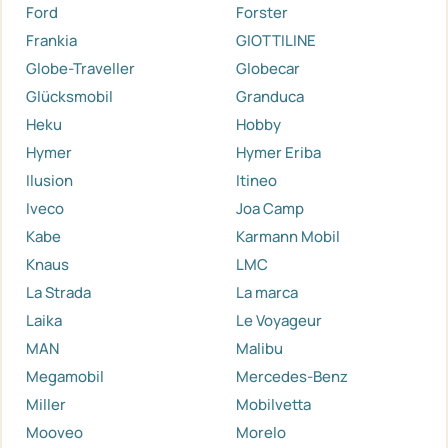
Ford
Forster
Frankia
GIOTTILINE
Globe-Traveller
Globecar
Glücksmobil
Granduca
Heku
Hobby
Hymer
Hymer Eriba
Ilusion
Itineo
Iveco
Joa Camp
Kabe
Karmann Mobil
Knaus
LMC
La Strada
La marca
Laika
Le Voyageur
MAN
Malibu
Megamobil
Mercedes-Benz
Miller
Mobilvetta
Mooveo
Morelo