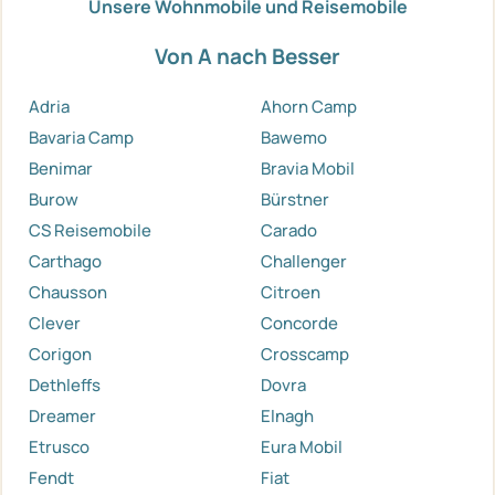
Unsere Wohnmobile und Reisemobile
Von A nach Besser
Adria
Ahorn Camp
Bavaria Camp
Bawemo
Benimar
Bravia Mobil
Burow
Bürstner
CS Reisemobile
Carado
Carthago
Challenger
Chausson
Citroen
Clever
Concorde
Corigon
Crosscamp
Dethleffs
Dovra
Dreamer
Elnagh
Etrusco
Eura Mobil
Fendt
Fiat